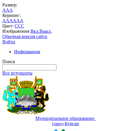
Размер:
A
A
A
Кернинг:
AA
AA
AA
Цвет:
C
C
C
Изображения
Вкл.
Выкл.
Обычная версия сайта
Войти
Информация
Поиск
Все результаты
Муниципальное образование
город Курган