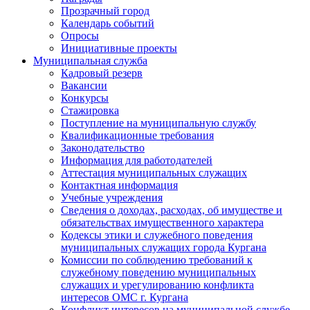
Прозрачный город
Календарь событий
Опросы
Инициативные проекты
Муниципальная служба
Кадровый резерв
Вакансии
Конкурсы
Стажировка
Поступление на муниципальную службу
Квалификационные требования
Законодательство
Информация для работодателей
Аттестация муниципальных служащих
Контактная информация
Учебные учреждения
Сведения о доходах, расходах, об имуществе и
обязательствах имущественного характера
Кодексы этики и служебного поведения
муниципальных служащих города Кургана
Комиссии по соблюдению требований к
служебному поведению муниципальных
служащих и урегулированию конфликта
интересов ОМС г. Кургана
Конфликт интересов на муниципальной службе