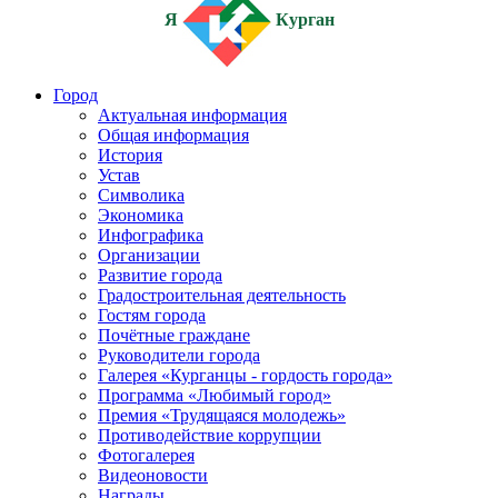
Я
Курган
Город
Актуальная информация
Общая информация
История
Устав
Символика
Экономика
Инфографика
Организации
Развитие города
Градостроительная деятельность
Гостям города
Почётные граждане
Руководители города
Галерея «Курганцы - гордость города»
Программа «Любимый город»
Премия «Трудящаяся молодежь»
Противодействие коррупции
Фотогалерея
Видеоновости
Награды