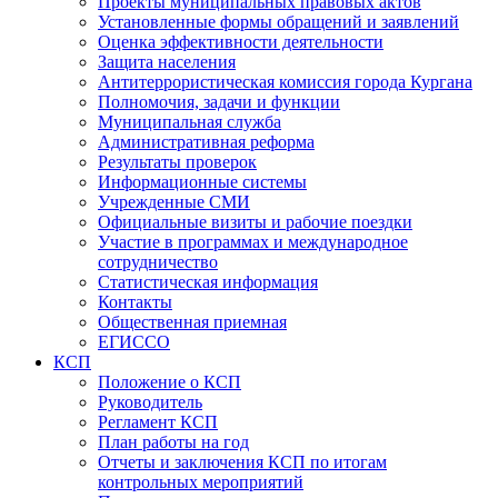
Проекты муниципальных правовых актов
Установленные формы обращений и заявлений
Оценка эффективности деятельности
Защита населения
Антитеррористическая комиссия города Кургана
Полномочия, задачи и функции
Муниципальная служба
Административная реформа
Результаты проверок
Информационные системы
Учрежденные СМИ
Официальные визиты и рабочие поездки
Участие в программах и международное
сотрудничество
Статистическая информация
Контакты
Общественная приемная
ЕГИССО
КСП
Положение о КСП
Руководитель
Регламент КСП
План работы на год
Отчеты и заключения КСП по итогам
контрольных мероприятий