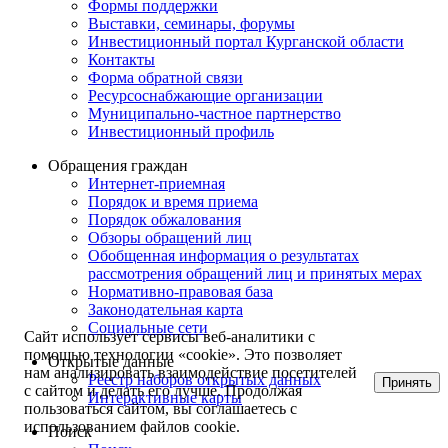
Формы поддержки
Выставки, семинары, форумы
Инвестиционный портал Курганской области
Контакты
Форма обратной связи
Ресурсоснабжающие организации
Муниципально-частное партнерство
Инвестиционный профиль
Обращения граждан
Интернет-приемная
Порядок и время приема
Порядок обжалования
Обзоры обращений лиц
Обобщенная информация о результатах
рассмотрения обращений лиц и принятых мерах
Нормативно-правовая база
Законодательная карта
Социальные сети
Сайт использует сервисы веб-аналитики с
помощью технологии «cookie». Это позволяет
Открытые данные
нам анализировать взаимодействие посетителей
Реестр наборов открытых данных
Принять
с сайтом и делать его лучше. Продолжая
Интерактивные карты
пользоваться сайтом, вы соглашаетесь с
использованием файлов cookie.
Поиск