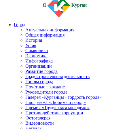
Я
Курган
Город
Актуальная информация
Общая информация
История
Устав
Символика
Экономика
Инфографика
Организации
Развитие города
Градостроительная деятельность
Гостям города
Почётные граждане
Руководители города
Галерея «Курганцы - гордость города»
Программа «Любимый город»
Премия «Трудящаяся молодежь»
Противодействие коррупции
Фотогалерея
Видеоновости
Награды