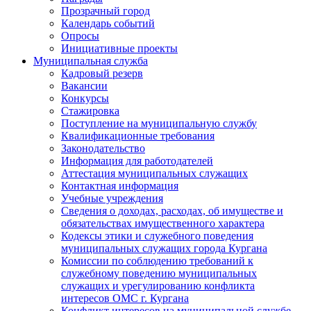
Прозрачный город
Календарь событий
Опросы
Инициативные проекты
Муниципальная служба
Кадровый резерв
Вакансии
Конкурсы
Стажировка
Поступление на муниципальную службу
Квалификационные требования
Законодательство
Информация для работодателей
Аттестация муниципальных служащих
Контактная информация
Учебные учреждения
Сведения о доходах, расходах, об имуществе и
обязательствах имущественного характера
Кодексы этики и служебного поведения
муниципальных служащих города Кургана
Комиссии по соблюдению требований к
служебному поведению муниципальных
служащих и урегулированию конфликта
интересов ОМС г. Кургана
Конфликт интересов на муниципальной службе