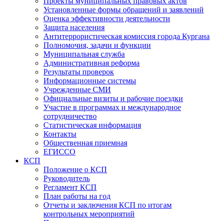
Проекты муниципальных правовых актов
Установленные формы обращений и заявлений
Оценка эффективности деятельности
Защита населения
Антитеррористическая комиссия города Кургана
Полномочия, задачи и функции
Муниципальная служба
Административная реформа
Результаты проверок
Информационные системы
Учрежденные СМИ
Официальные визиты и рабочие поездки
Участие в программах и международное
сотрудничество
Статистическая информация
Контакты
Общественная приемная
ЕГИССО
КСП
Положение о КСП
Руководитель
Регламент КСП
План работы на год
Отчеты и заключения КСП по итогам
контрольных мероприятий