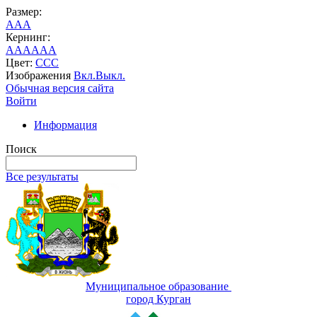
Размер:
A
A
A
Кернинг:
AA
AA
AA
Цвет:
C
C
C
Изображения
Вкл.
Выкл.
Обычная версия сайта
Войти
Информация
Поиск
Все результаты
Муниципальное образование
город Курган