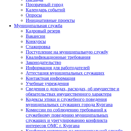
Прозрачный город
Календарь событий
Опросы
Инициативные проекты
Муниципальная служба
Кадровый резерв
Вакансии
Конкурсы
Стажировка
Поступление на муниципальную службу
Квалификационные требования
Законодательство
Информация для работодателей
Аттестация муниципальных служащих
Контактная информация
Учебные учреждения
Сведения о доходах, расходах, об имуществе и
обязательствах имущественного характера
Кодексы этики и служебного поведения
муниципальных служащих города Кургана
Комиссии по соблюдению требований к
служебному поведению муниципальных
служащих и урегулированию конфликта
интересов ОМС г. Кургана
Конфликт интересов на муниципальной службе