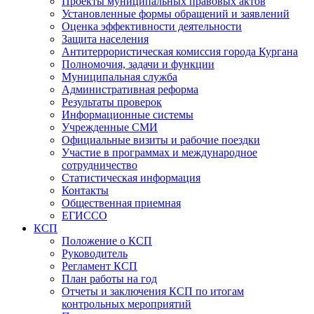
Проекты муниципальных правовых актов
Установленные формы обращений и заявлений
Оценка эффективности деятельности
Защита населения
Антитеррористическая комиссия города Кургана
Полномочия, задачи и функции
Муниципальная служба
Административная реформа
Результаты проверок
Информационные системы
Учрежденные СМИ
Официальные визиты и рабочие поездки
Участие в программах и международное
сотрудничество
Статистическая информация
Контакты
Общественная приемная
ЕГИССО
КСП
Положение о КСП
Руководитель
Регламент КСП
План работы на год
Отчеты и заключения КСП по итогам
контрольных мероприятий