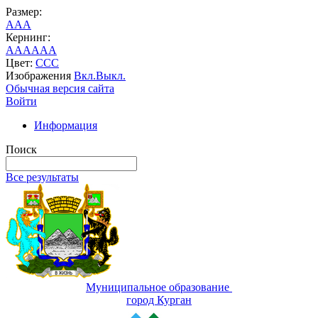
Размер:
A
A
A
Кернинг:
AA
AA
AA
Цвет:
C
C
C
Изображения
Вкл.
Выкл.
Обычная версия сайта
Войти
Информация
Поиск
Все результаты
Муниципальное образование
город Курган