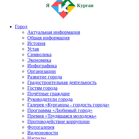
Я
Курган
Город
Актуальная информация
Общая информация
История
Устав
Символика
Экономика
Инфографика
Организации
Развитие города
Градостроительная деятельность
Гостям города
Почётные граждане
Руководители города
Галерея «Курганцы - гордость города»
Программа «Любимый город»
Премия «Трудящаяся молодежь»
Противодействие коррупции
Фотогалерея
Видеоновости
Награды