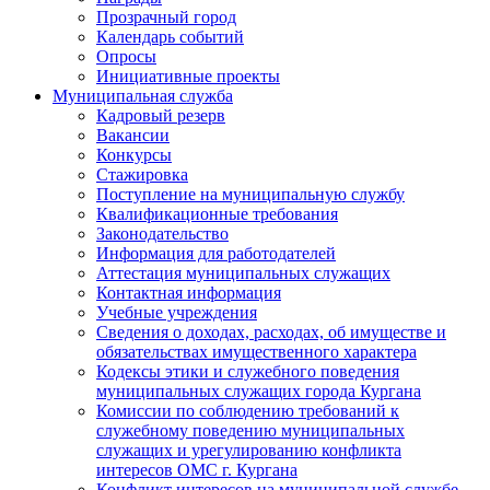
Прозрачный город
Календарь событий
Опросы
Инициативные проекты
Муниципальная служба
Кадровый резерв
Вакансии
Конкурсы
Стажировка
Поступление на муниципальную службу
Квалификационные требования
Законодательство
Информация для работодателей
Аттестация муниципальных служащих
Контактная информация
Учебные учреждения
Сведения о доходах, расходах, об имуществе и
обязательствах имущественного характера
Кодексы этики и служебного поведения
муниципальных служащих города Кургана
Комиссии по соблюдению требований к
служебному поведению муниципальных
служащих и урегулированию конфликта
интересов ОМС г. Кургана
Конфликт интересов на муниципальной службе