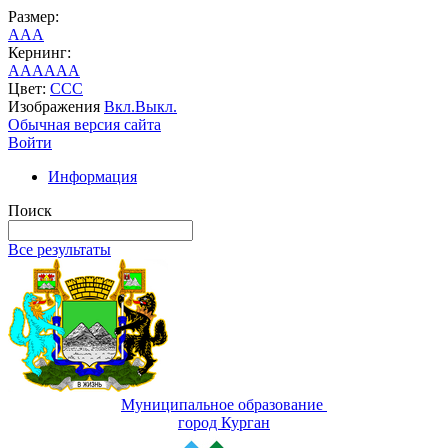
Размер:
A
A
A
Кернинг:
AA
AA
AA
Цвет:
C
C
C
Изображения
Вкл.
Выкл.
Обычная версия сайта
Войти
Информация
Поиск
Все результаты
Муниципальное образование
город Курган