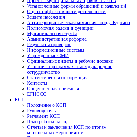
Проекты муниципальных правовых актов
Установленные формы обращений и заявлений
Оценка эффективности деятельности
Защита населения
Антитеррористическая комиссия города Кургана
Полномочия, задачи и функции
Муниципальная служба
Административная реформа
Результаты проверок
Информационные системы
Учрежденные СМИ
Официальные визиты и рабочие поездки
Участие в программах и международное
сотрудничество
Статистическая информация
Контакты
Общественная приемная
ЕГИССО
КСП
Положение о КСП
Руководитель
Регламент КСП
План работы на год
Отчеты и заключения КСП по итогам
контрольных мероприятий