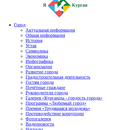
Я
Курган
Город
Актуальная информация
Общая информация
История
Устав
Символика
Экономика
Инфографика
Организации
Развитие города
Градостроительная деятельность
Гостям города
Почётные граждане
Руководители города
Галерея «Курганцы - гордость города»
Программа «Любимый город»
Премия «Трудящаяся молодежь»
Противодействие коррупции
Фотогалерея
Видеоновости
Награды