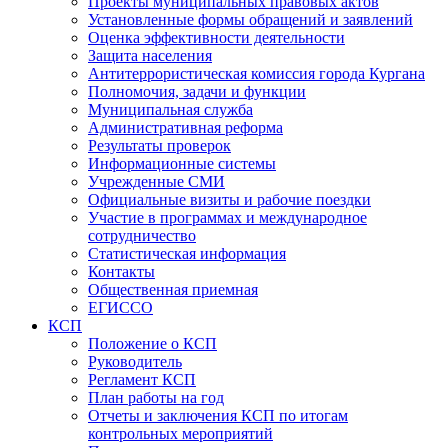
Проекты муниципальных правовых актов
Установленные формы обращений и заявлений
Оценка эффективности деятельности
Защита населения
Антитеррористическая комиссия города Кургана
Полномочия, задачи и функции
Муниципальная служба
Административная реформа
Результаты проверок
Информационные системы
Учрежденные СМИ
Официальные визиты и рабочие поездки
Участие в программах и международное
сотрудничество
Статистическая информация
Контакты
Общественная приемная
ЕГИССО
КСП
Положение о КСП
Руководитель
Регламент КСП
План работы на год
Отчеты и заключения КСП по итогам
контрольных мероприятий