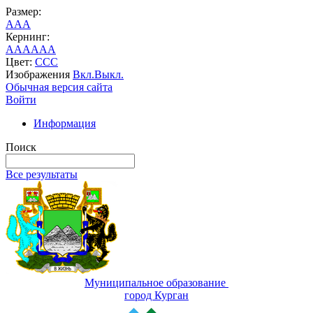
Размер:
A
A
A
Кернинг:
AA
AA
AA
Цвет:
C
C
C
Изображения
Вкл.
Выкл.
Обычная версия сайта
Войти
Информация
Поиск
Все результаты
Муниципальное образование
город Курган