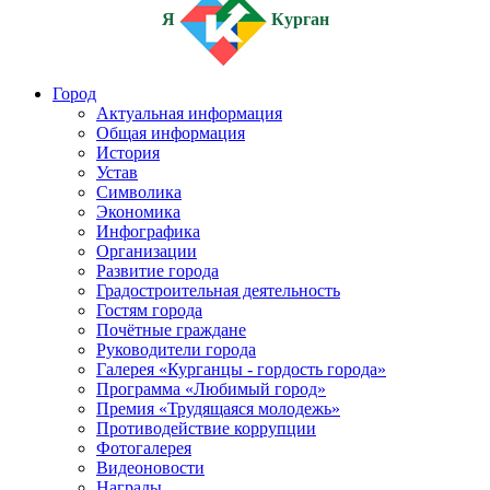
Я
Курган
Город
Актуальная информация
Общая информация
История
Устав
Символика
Экономика
Инфографика
Организации
Развитие города
Градостроительная деятельность
Гостям города
Почётные граждане
Руководители города
Галерея «Курганцы - гордость города»
Программа «Любимый город»
Премия «Трудящаяся молодежь»
Противодействие коррупции
Фотогалерея
Видеоновости
Награды