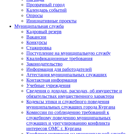
Прозрачный город
Календарь событий
Опросы
Инициативные проекты
Муниципальная служба
Кадровый резерв
Вакансии
Конкурсы
Стажировка
Поступление на муниципальную службу
Квалификационные требования
Законодательство
Информация для работодателей
Аттестация муниципальных служащих
Контактная информация
Учебные учреждения
Сведения о доходах, расходах, об имуществе и
обязательствах имущественного характера
Кодексы этики и служебного поведения
муниципальных служащих города Кургана
Комиссии по соблюдению требований к
служебному поведению муниципальных
служащих и урегулированию конфликта
интересов ОМС г. Кургана
Конфликт интересов на муниципальной службе