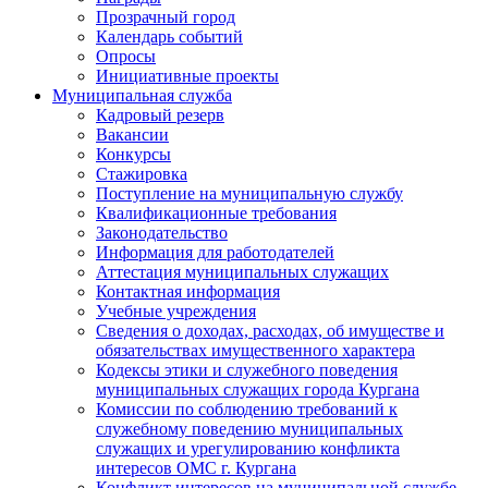
Прозрачный город
Календарь событий
Опросы
Инициативные проекты
Муниципальная служба
Кадровый резерв
Вакансии
Конкурсы
Стажировка
Поступление на муниципальную службу
Квалификационные требования
Законодательство
Информация для работодателей
Аттестация муниципальных служащих
Контактная информация
Учебные учреждения
Сведения о доходах, расходах, об имуществе и
обязательствах имущественного характера
Кодексы этики и служебного поведения
муниципальных служащих города Кургана
Комиссии по соблюдению требований к
служебному поведению муниципальных
служащих и урегулированию конфликта
интересов ОМС г. Кургана
Конфликт интересов на муниципальной службе