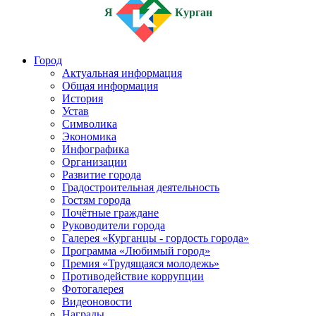
Я
Курган
Город
Актуальная информация
Общая информация
История
Устав
Символика
Экономика
Инфографика
Организации
Развитие города
Градостроительная деятельность
Гостям города
Почётные граждане
Руководители города
Галерея «Курганцы - гордость города»
Программа «Любимый город»
Премия «Трудящаяся молодежь»
Противодействие коррупции
Фотогалерея
Видеоновости
Награды