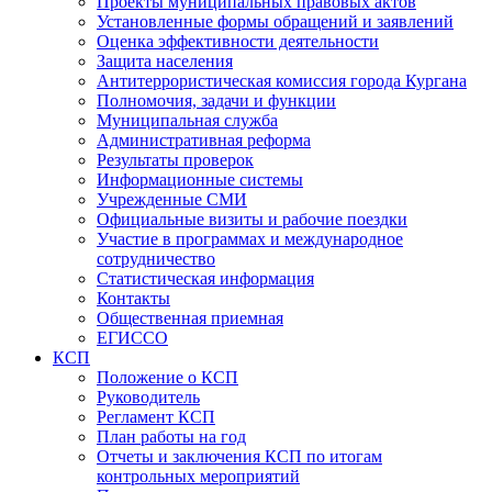
Проекты муниципальных правовых актов
Установленные формы обращений и заявлений
Оценка эффективности деятельности
Защита населения
Антитеррористическая комиссия города Кургана
Полномочия, задачи и функции
Муниципальная служба
Административная реформа
Результаты проверок
Информационные системы
Учрежденные СМИ
Официальные визиты и рабочие поездки
Участие в программах и международное
сотрудничество
Статистическая информация
Контакты
Общественная приемная
ЕГИССО
КСП
Положение о КСП
Руководитель
Регламент КСП
План работы на год
Отчеты и заключения КСП по итогам
контрольных мероприятий