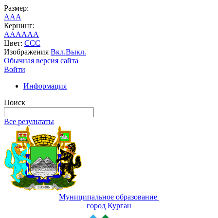
Размер:
A
A
A
Кернинг:
AA
AA
AA
Цвет:
C
C
C
Изображения
Вкл.
Выкл.
Обычная версия сайта
Войти
Информация
Поиск
Все результаты
Муниципальное образование
город Курган