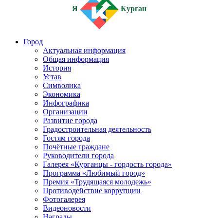
Я
Курган
Город
Актуальная информация
Общая информация
История
Устав
Символика
Экономика
Инфографика
Организации
Развитие города
Градостроительная деятельность
Гостям города
Почётные граждане
Руководители города
Галерея «Курганцы - гордость города»
Программа «Любимый город»
Премия «Трудящаяся молодежь»
Противодействие коррупции
Фотогалерея
Видеоновости
Награды