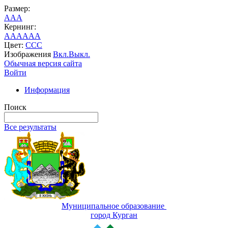
Размер:
A
A
A
Кернинг:
AA
AA
AA
Цвет:
C
C
C
Изображения
Вкл.
Выкл.
Обычная версия сайта
Войти
Информация
Поиск
Все результаты
Муниципальное образование
город Курган