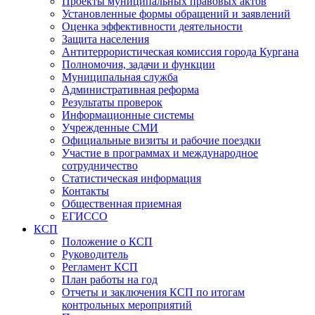
Проекты муниципальных правовых актов
Установленные формы обращений и заявлений
Оценка эффективности деятельности
Защита населения
Антитеррористическая комиссия города Кургана
Полномочия, задачи и функции
Муниципальная служба
Административная реформа
Результаты проверок
Информационные системы
Учрежденные СМИ
Официальные визиты и рабочие поездки
Участие в программах и международное
сотрудничество
Статистическая информация
Контакты
Общественная приемная
ЕГИССО
КСП
Положение о КСП
Руководитель
Регламент КСП
План работы на год
Отчеты и заключения КСП по итогам
контрольных мероприятий