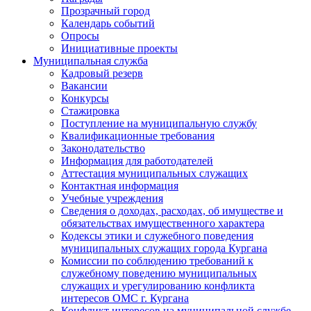
Прозрачный город
Календарь событий
Опросы
Инициативные проекты
Муниципальная служба
Кадровый резерв
Вакансии
Конкурсы
Стажировка
Поступление на муниципальную службу
Квалификационные требования
Законодательство
Информация для работодателей
Аттестация муниципальных служащих
Контактная информация
Учебные учреждения
Сведения о доходах, расходах, об имуществе и
обязательствах имущественного характера
Кодексы этики и служебного поведения
муниципальных служащих города Кургана
Комиссии по соблюдению требований к
служебному поведению муниципальных
служащих и урегулированию конфликта
интересов ОМС г. Кургана
Конфликт интересов на муниципальной службе