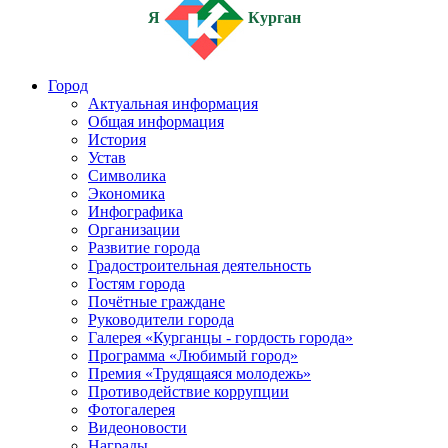
Я
Курган
Город
Актуальная информация
Общая информация
История
Устав
Символика
Экономика
Инфографика
Организации
Развитие города
Градостроительная деятельность
Гостям города
Почётные граждане
Руководители города
Галерея «Курганцы - гордость города»
Программа «Любимый город»
Премия «Трудящаяся молодежь»
Противодействие коррупции
Фотогалерея
Видеоновости
Награды