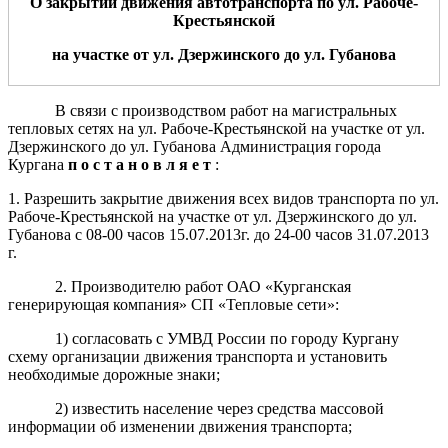
О закрытии движе
ния а
втотранспорта
по
ул.
Рабоче-
Крестьянской
на участке от ул.
Дзержинского до
ул.
Губанова
В связи с производством работ на магистральных
тепловых сетях на ул. Рабоче-Крестьянской на участке от ул.
Дзержинского до ул. Губанова Администрация города
Кургана
п о с т а н о в л я е т
:
1. Разрешить закрытие движения всех видов транспорта по ул.
Рабоче-Крестьянской на участке от ул. Дзержинского до ул.
Губанова с 08-00 часов 15.07.2013г. до 24-00 часов 31.07.2013
г.
2. Производителю работ ОАО «Курганская
генерирующая компания» СП «Тепловые сети»:
1) согласовать с УМВД России по городу Кургану
схему организации движения транспорта и установить
необходимые дорожные знаки;
2) известить население через средства массовой
информации об изменении движения транспорта;