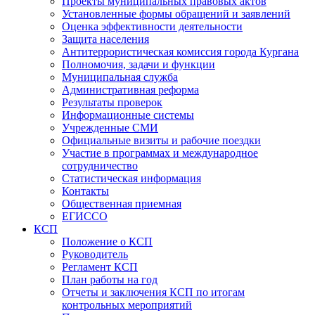
Проекты муниципальных правовых актов
Установленные формы обращений и заявлений
Оценка эффективности деятельности
Защита населения
Антитеррористическая комиссия города Кургана
Полномочия, задачи и функции
Муниципальная служба
Административная реформа
Результаты проверок
Информационные системы
Учрежденные СМИ
Официальные визиты и рабочие поездки
Участие в программах и международное
сотрудничество
Статистическая информация
Контакты
Общественная приемная
ЕГИССО
КСП
Положение о КСП
Руководитель
Регламент КСП
План работы на год
Отчеты и заключения КСП по итогам
контрольных мероприятий