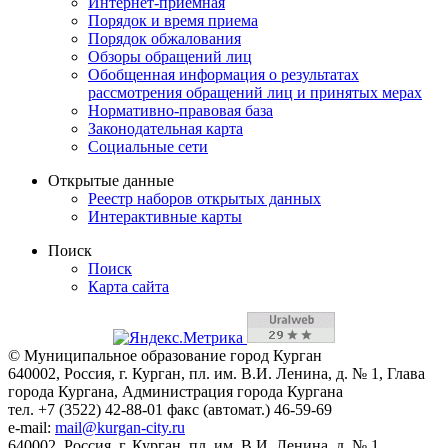
Интернет-приемная
Порядок и время приема
Порядок обжалования
Обзоры обращений лиц
Обобщенная информация о результатах
рассмотрения обращений лиц и принятых мерах
Нормативно-правовая база
Законодательная карта
Социальные сети
Открытые данные
Реестр наборов открытых данных
Интерактивные карты
Поиск
Поиск
Карта сайта
© Муниципальное образование город Курган
640002, Россия, г. Курган, пл. им. В.И. Ленина, д. № 1, Глава
города Кургана, Администрация города Кургана
тел. +7 (3522) 42-88-01 факс (автомат.) 46-59-69
e-mail:
mail@kurgan-city.ru
640002, Россия, г. Курган, пл. им. В.И. Ленина, д. № 1,