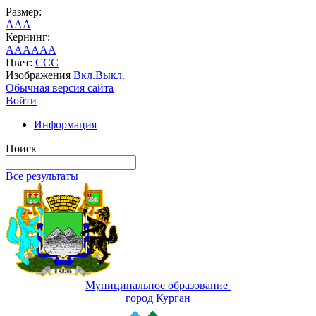
Размер:
A
A
A
Кернинг:
AA
AA
AA
Цвет:
C
C
C
Изображения
Вкл.
Выкл.
Обычная версия сайта
Войти
Информация
Поиск
Все результаты
Муниципальное образование
город Курган