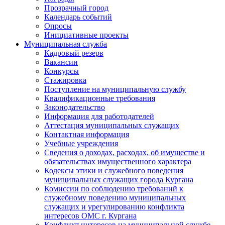
Прозрачный город
Календарь событий
Опросы
Инициативные проекты
Муниципальная служба
Кадровый резерв
Вакансии
Конкурсы
Стажировка
Поступление на муниципальную службу
Квалификационные требования
Законодательство
Информация для работодателей
Аттестация муниципальных служащих
Контактная информация
Учебные учреждения
Сведения о доходах, расходах, об имуществе и
обязательствах имущественного характера
Кодексы этики и служебного поведения
муниципальных служащих города Кургана
Комиссии по соблюдению требований к
служебному поведению муниципальных
служащих и урегулированию конфликта
интересов ОМС г. Кургана
Конфликт интересов на муниципальной службе