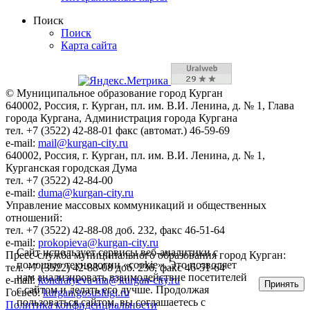
Поиск
Поиск
Карта сайта
© Муниципальное образование город Курган
640002, Россия, г. Курган, пл. им. В.И. Ленина, д. № 1, Глава
города Кургана, Администрация города Кургана
тел. +7 (3522) 42-88-01 факс (автомат.) 46-59-69
e-mail:
mail@kurgan-city.ru
640002, Россия, г. Курган, пл. им. В.И. Ленина, д. № 1,
Курганская городская Дума
тел. +7 (3522) 42-84-00
e-mail:
duma@kurgan-city.ru
Управление массовых коммуникаций и общественных
отношений:
тел. +7 (3522) 42-88-08 доб. 232, факс 46-51-64
e-mail:
prokopieva@kurgan-city.ru
Сайт использует сервисы веб-аналитики с
Пресс-служба муниципального образования город Курган:
помощью технологии «cookie». Это позволяет
тел. +7 (3522) 42-88-08 доб. 236, факс 46-51-64
нам анализировать взаимодействие посетителей
e-mail:
kondratyeva-ma@kurgan-city.ru
Принять
с сайтом и делать его лучше. Продолжая
Госвеб:
kurgan.gosuslugi.ru
пользоваться сайтом, вы соглашаетесь с
Политика конфиденциальности