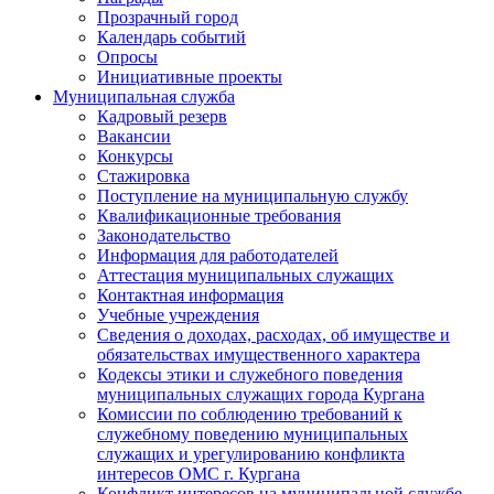
Прозрачный город
Календарь событий
Опросы
Инициативные проекты
Муниципальная служба
Кадровый резерв
Вакансии
Конкурсы
Стажировка
Поступление на муниципальную службу
Квалификационные требования
Законодательство
Информация для работодателей
Аттестация муниципальных служащих
Контактная информация
Учебные учреждения
Сведения о доходах, расходах, об имуществе и
обязательствах имущественного характера
Кодексы этики и служебного поведения
муниципальных служащих города Кургана
Комиссии по соблюдению требований к
служебному поведению муниципальных
служащих и урегулированию конфликта
интересов ОМС г. Кургана
Конфликт интересов на муниципальной службе