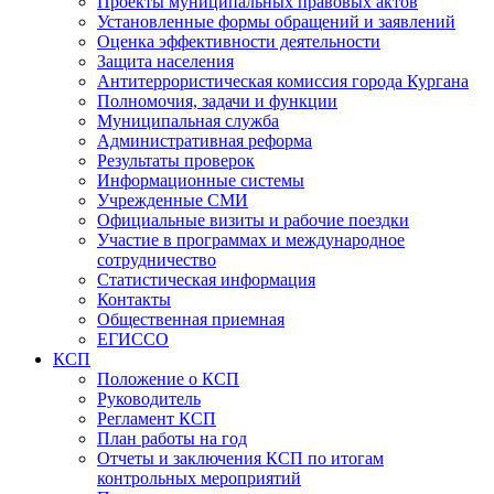
Проекты муниципальных правовых актов
Установленные формы обращений и заявлений
Оценка эффективности деятельности
Защита населения
Антитеррористическая комиссия города Кургана
Полномочия, задачи и функции
Муниципальная служба
Административная реформа
Результаты проверок
Информационные системы
Учрежденные СМИ
Официальные визиты и рабочие поездки
Участие в программах и международное
сотрудничество
Статистическая информация
Контакты
Общественная приемная
ЕГИССО
КСП
Положение о КСП
Руководитель
Регламент КСП
План работы на год
Отчеты и заключения КСП по итогам
контрольных мероприятий