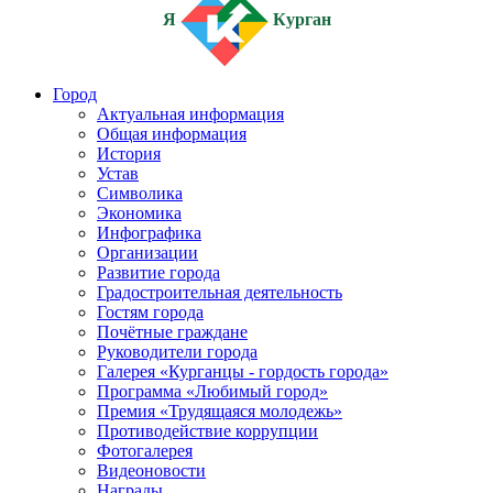
Я
Курган
Город
Актуальная информация
Общая информация
История
Устав
Символика
Экономика
Инфографика
Организации
Развитие города
Градостроительная деятельность
Гостям города
Почётные граждане
Руководители города
Галерея «Курганцы - гордость города»
Программа «Любимый город»
Премия «Трудящаяся молодежь»
Противодействие коррупции
Фотогалерея
Видеоновости
Награды