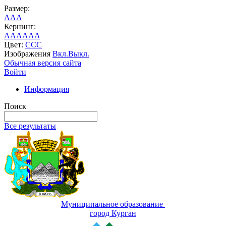
Размер:
A
A
A
Кернинг:
AA
AA
AA
Цвет:
C
C
C
Изображения
Вкл.
Выкл.
Обычная версия сайта
Войти
Информация
Поиск
Все результаты
Муниципальное образование
город Курган