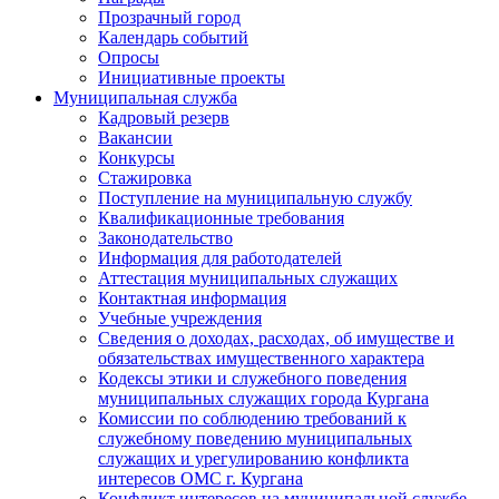
Прозрачный город
Календарь событий
Опросы
Инициативные проекты
Муниципальная служба
Кадровый резерв
Вакансии
Конкурсы
Стажировка
Поступление на муниципальную службу
Квалификационные требования
Законодательство
Информация для работодателей
Аттестация муниципальных служащих
Контактная информация
Учебные учреждения
Сведения о доходах, расходах, об имуществе и
обязательствах имущественного характера
Кодексы этики и служебного поведения
муниципальных служащих города Кургана
Комиссии по соблюдению требований к
служебному поведению муниципальных
служащих и урегулированию конфликта
интересов ОМС г. Кургана
Конфликт интересов на муниципальной службе