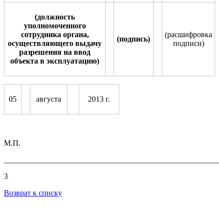
(должность
уполномоченного
сотрудника органа,
(расшифровка
(подпись)
осуществляющего выдачу
по
д
писи)
разрешения на ввод
объекта в эксплуатацию)
05
августа
2013 г.
М.П.
_______________________________________________________
3
Возврат к списку