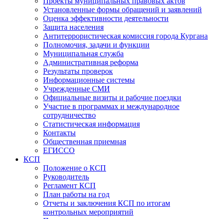
Проекты муниципальных правовых актов
Установленные формы обращений и заявлений
Оценка эффективности деятельности
Защита населения
Антитеррористическая комиссия города Кургана
Полномочия, задачи и функции
Муниципальная служба
Административная реформа
Результаты проверок
Информационные системы
Учрежденные СМИ
Официальные визиты и рабочие поездки
Участие в программах и международное
сотрудничество
Статистическая информация
Контакты
Общественная приемная
ЕГИССО
КСП
Положение о КСП
Руководитель
Регламент КСП
План работы на год
Отчеты и заключения КСП по итогам
контрольных мероприятий