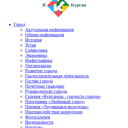
Я
Курган
Город
Актуальная информация
Общая информация
История
Устав
Символика
Экономика
Инфографика
Организации
Развитие города
Градостроительная деятельность
Гостям города
Почётные граждане
Руководители города
Галерея «Курганцы - гордость города»
Программа «Любимый город»
Премия «Трудящаяся молодежь»
Противодействие коррупции
Фотогалерея
Видеоновости
Награды