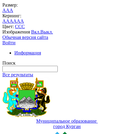
Размер:
A
A
A
Кернинг:
AA
AA
AA
Цвет:
C
C
C
Изображения
Вкл.
Выкл.
Обычная версия сайта
Войти
Информация
Поиск
Все результаты
Муниципальное образование
город Курган