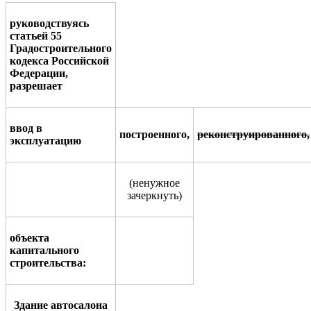
руководствуясь
статьей
55
Градостроительного
кодекса Росси
й
ской
Федерации,
разрешает
ввод в
построенного,
р
еконструированного
,
эксплуатацию
(
ненужное
зачеркнуть
)
объекта
капитального
стро
и
тельства
:
Здание автосалона