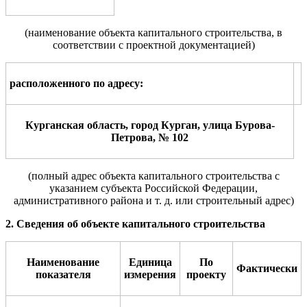
(наименование объекта
капитального
строительства,
в
соответствии с проектной документацией
)
расположенного по адр
е
су
:
Курганская область, город Курган, улица Бурова-
Петрова, № 102
(полный адрес объекта капитального строительства с
указанием
субъекта Российской Федерации,
административного района и т. д.
или
строительный адрес)
2. Сведения об объекте капитального строительства
Наименование
Единица
По
Фактич
е
ски
показ
а
теля
измер
е
ния
прое
к
ту