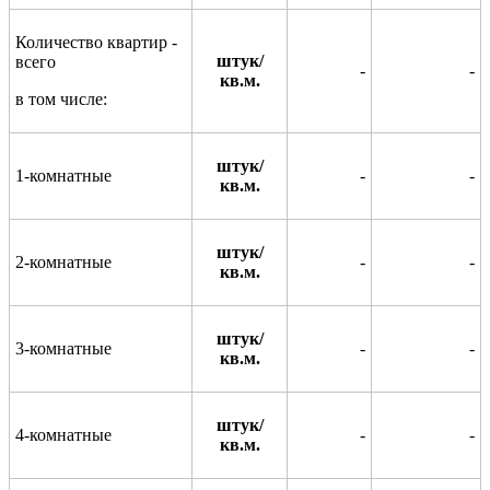
Количество квартир -
штук/
всего
-
-
кв.м.
в том числе:
штук/
1-комнатные
-
-
кв.м.
штук/
2-комнатные
-
-
кв.м.
штук/
3-комнатные
-
-
кв.м.
штук/
4-комнатные
-
-
кв.м.