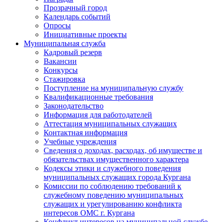
Прозрачный город
Календарь событий
Опросы
Инициативные проекты
Муниципальная служба
Кадровый резерв
Вакансии
Конкурсы
Стажировка
Поступление на муниципальную службу
Квалификационные требования
Законодательство
Информация для работодателей
Аттестация муниципальных служащих
Контактная информация
Учебные учреждения
Сведения о доходах, расходах, об имуществе и
обязательствах имущественного характера
Кодексы этики и служебного поведения
муниципальных служащих города Кургана
Комиссии по соблюдению требований к
служебному поведению муниципальных
служащих и урегулированию конфликта
интересов ОМС г. Кургана
Конфликт интересов на муниципальной службе