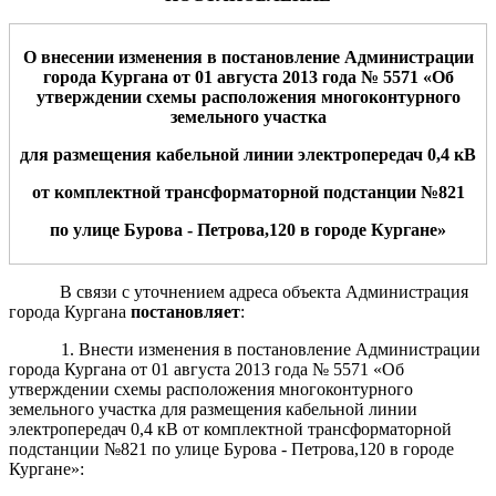
О внесении изменени
я
в постановление Администрации
города Кургана от
0
1
августа
201
3
года №
5571
«
Об
утверждении схемы расположения
многоконтурного
земельн
ого
участк
а
для размещения
кабельн
ой
лини
и
электро
передач 0,4 кВ
от комплектной трансформаторной подстанции №821
по
улице
Бурова - Петрова,120
в городе Кургане
»
В связи с уточнением адреса объекта Администрация
города Кургана
постановляет
:
1. Внести изменения в постановление Администрации
города Кургана от 01 августа 2013 года № 5571 «Об
утверждении схемы расположения многоконтурного
земельного участка для размещения кабельной линии
электропередач 0,4 кВ от комплектной трансформаторной
подстанции №821 по улице Бурова - Петрова,120 в городе
Кургане»: