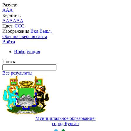
Размер:
A
A
A
Кернинг:
AA
AA
AA
Цвет:
C
C
C
Изображения
Вкл.
Выкл.
Обычная версия сайта
Войти
Информация
Поиск
Все результаты
Муниципальное образование
город Курган