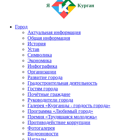
Я
Курган
Город
Актуальная информация
Общая информация
История
Устав
Символика
Экономика
Инфографика
Организации
Развитие города
Градостроительная деятельность
Гостям города
Почётные граждане
Руководители города
Галерея «Курганцы - гордость города»
Программа «Любимый город»
Премия «Трудящаяся молодежь»
Противодействие коррупции
Фотогалерея
Видеоновости
Награды