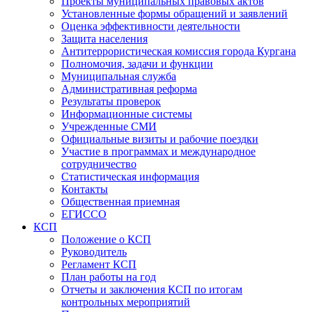
Проекты муниципальных правовых актов
Установленные формы обращений и заявлений
Оценка эффективности деятельности
Защита населения
Антитеррористическая комиссия города Кургана
Полномочия, задачи и функции
Муниципальная служба
Административная реформа
Результаты проверок
Информационные системы
Учрежденные СМИ
Официальные визиты и рабочие поездки
Участие в программах и международное
сотрудничество
Статистическая информация
Контакты
Общественная приемная
ЕГИССО
КСП
Положение о КСП
Руководитель
Регламент КСП
План работы на год
Отчеты и заключения КСП по итогам
контрольных мероприятий