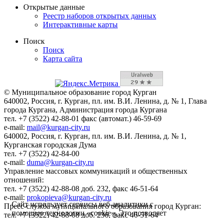
Открытые данные
Реестр наборов открытых данных
Интерактивные карты
Поиск
Поиск
Карта сайта
© Муниципальное образование город Курган
640002, Россия, г. Курган, пл. им. В.И. Ленина, д. № 1, Глава
города Кургана, Администрация города Кургана
тел. +7 (3522) 42-88-01 факс (автомат.) 46-59-69
e-mail:
mail@kurgan-city.ru
640002, Россия, г. Курган, пл. им. В.И. Ленина, д. № 1,
Курганская городская Дума
тел. +7 (3522) 42-84-00
e-mail:
duma@kurgan-city.ru
Управление массовых коммуникаций и общественных
отношений:
тел. +7 (3522) 42-88-08 доб. 232, факс 46-51-64
e-mail:
prokopieva@kurgan-city.ru
Сайт использует сервисы веб-аналитики с
Пресс-служба муниципального образования город Курган:
помощью технологии «cookie». Это позволяет
тел. +7 (3522) 42-88-08 доб. 236, факс 46-51-64