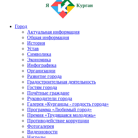
Я
Курган
Город
Актуальная информация
Общая информация
История
Устав
Символика
Экономика
Инфографика
Организации
Развитие города
Градостроительная деятельность
Гостям города
Почётные граждане
Руководители города
Галерея «Курганцы - гордость города»
Программа «Любимый город»
Премия «Трудящаяся молодежь»
Противодействие коррупции
Фотогалерея
Видеоновости
Награды