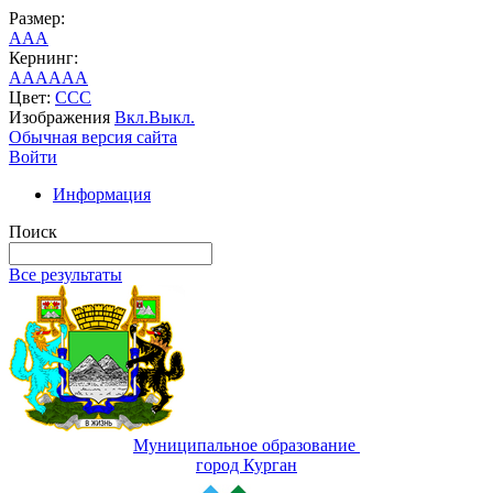
Размер:
A
A
A
Кернинг:
AA
AA
AA
Цвет:
C
C
C
Изображения
Вкл.
Выкл.
Обычная версия сайта
Войти
Информация
Поиск
Все результаты
Муниципальное образование
город Курган