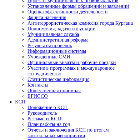
Проекты муниципальных правовых актов
Установленные формы обращений и заявлений
Оценка эффективности деятельности
Защита населения
Антитеррористическая комиссия города Кургана
Полномочия, задачи и функции
Муниципальная служба
Административная реформа
Результаты проверок
Информационные системы
Учрежденные СМИ
Официальные визиты и рабочие поездки
Участие в программах и международное
сотрудничество
Статистическая информация
Контакты
Общественная приемная
ЕГИССО
КСП
Положение о КСП
Руководитель
Регламент КСП
План работы на год
Отчеты и заключения КСП по итогам
контрольных мероприятий