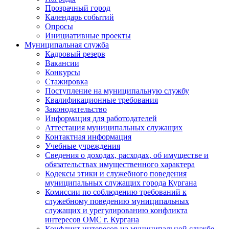
Прозрачный город
Календарь событий
Опросы
Инициативные проекты
Муниципальная служба
Кадровый резерв
Вакансии
Конкурсы
Стажировка
Поступление на муниципальную службу
Квалификационные требования
Законодательство
Информация для работодателей
Аттестация муниципальных служащих
Контактная информация
Учебные учреждения
Сведения о доходах, расходах, об имуществе и
обязательствах имущественного характера
Кодексы этики и служебного поведения
муниципальных служащих города Кургана
Комиссии по соблюдению требований к
служебному поведению муниципальных
служащих и урегулированию конфликта
интересов ОМС г. Кургана
Конфликт интересов на муниципальной службе