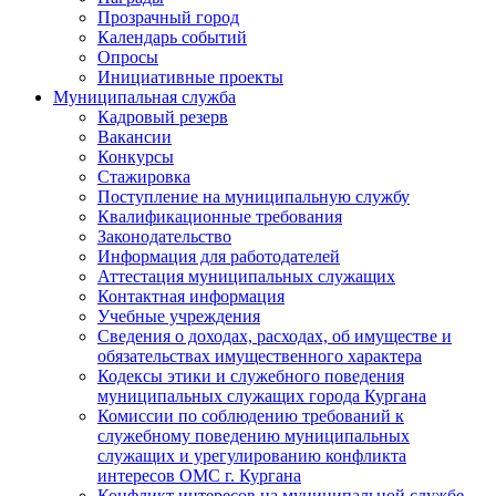
Прозрачный город
Календарь событий
Опросы
Инициативные проекты
Муниципальная служба
Кадровый резерв
Вакансии
Конкурсы
Стажировка
Поступление на муниципальную службу
Квалификационные требования
Законодательство
Информация для работодателей
Аттестация муниципальных служащих
Контактная информация
Учебные учреждения
Сведения о доходах, расходах, об имуществе и
обязательствах имущественного характера
Кодексы этики и служебного поведения
муниципальных служащих города Кургана
Комиссии по соблюдению требований к
служебному поведению муниципальных
служащих и урегулированию конфликта
интересов ОМС г. Кургана
Конфликт интересов на муниципальной службе