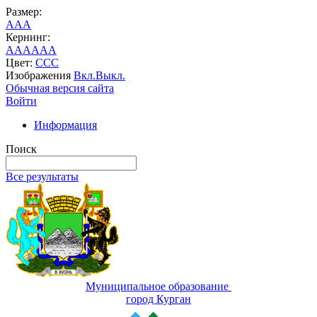
Размер:
A
A
A
Кернинг:
AA
AA
AA
Цвет:
C
C
C
Изображения
Вкл.
Выкл.
Обычная версия сайта
Войти
Информация
Поиск
Все результаты
Муниципальное образование
город Курган