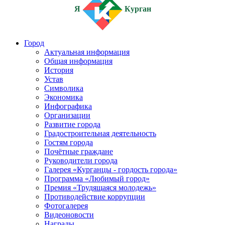
Я
Курган
Город
Актуальная информация
Общая информация
История
Устав
Символика
Экономика
Инфографика
Организации
Развитие города
Градостроительная деятельность
Гостям города
Почётные граждане
Руководители города
Галерея «Курганцы - гордость города»
Программа «Любимый город»
Премия «Трудящаяся молодежь»
Противодействие коррупции
Фотогалерея
Видеоновости
Награды