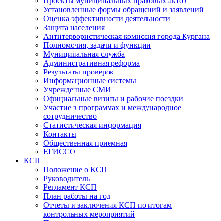
Проекты муниципальных правовых актов
Установленные формы обращений и заявлений
Оценка эффективности деятельности
Защита населения
Антитеррористическая комиссия города Кургана
Полномочия, задачи и функции
Муниципальная служба
Административная реформа
Результаты проверок
Информационные системы
Учрежденные СМИ
Официальные визиты и рабочие поездки
Участие в программах и международное
сотрудничество
Статистическая информация
Контакты
Общественная приемная
ЕГИССО
КСП
Положение о КСП
Руководитель
Регламент КСП
План работы на год
Отчеты и заключения КСП по итогам
контрольных мероприятий