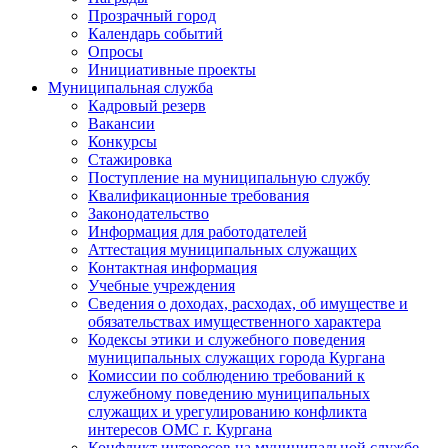
Прозрачный город
Календарь событий
Опросы
Инициативные проекты
Муниципальная служба
Кадровый резерв
Вакансии
Конкурсы
Стажировка
Поступление на муниципальную службу
Квалификационные требования
Законодательство
Информация для работодателей
Аттестация муниципальных служащих
Контактная информация
Учебные учреждения
Сведения о доходах, расходах, об имуществе и
обязательствах имущественного характера
Кодексы этики и служебного поведения
муниципальных служащих города Кургана
Комиссии по соблюдению требований к
служебному поведению муниципальных
служащих и урегулированию конфликта
интересов ОМС г. Кургана
Конфликт интересов на муниципальной службе