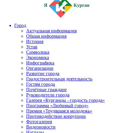
Я
Курган
Город
Актуальная информация
Общая информация
История
Устав
Символика
Экономика
Инфографика
Организации
Развитие города
Градостроительная деятельность
Гостям города
Почётные граждане
Руководители города
Галерея «Курганцы - гордость города»
Программа «Любимый город»
Премия «Трудящаяся молодежь»
Противодействие коррупции
Фотогалерея
Видеоновости
Награды