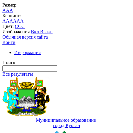
Размер:
A
A
A
Кернинг:
AA
AA
AA
Цвет:
C
C
C
Изображения
Вкл.
Выкл.
Обычная версия сайта
Войти
Информация
Поиск
Все результаты
Муниципальное образование
город Курган