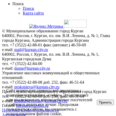
Поиск
Поиск
Карта сайта
© Муниципальное образование город Курган
640002, Россия, г. Курган, пл. им. В.И. Ленина, д. № 1, Глава
города Кургана, Администрация города Кургана
тел. +7 (3522) 42-88-01 факс (автомат.) 46-59-69
e-mail:
mail@kurgan-city.ru
640002, Россия, г. Курган, пл. им. В.И. Ленина, д. № 1,
Курганская городская Дума
тел. +7 (3522) 42-84-00
e-mail:
duma@kurgan-city.ru
Управление массовых коммуникаций и общественных
отношений:
тел. +7 (3522) 42-88-08 доб. 232, факс 46-51-64
e-mail:
prokopieva@kurgan-city.ru
Сайт использует сервисы веб-аналитики с
Пресс-служба муниципального образования город Курган:
помощью технологии «cookie». Это позволяет
тел. +7 (3522) 42-88-08 доб. 236, факс 46-51-64
нам анализировать взаимодействие посетителей
e-mail:
kondratyeva-ma@kurgan-city.ru
Принять
с сайтом и делать его лучше. Продолжая
Госвеб:
kurgan.gosuslugi.ru
пользоваться сайтом, вы соглашаетесь с
Политика конфиденциальности
использованием файлов cookie.
Авторизация