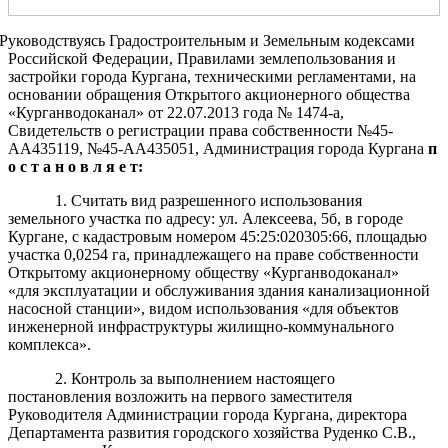
Руководствуясь Градостроительным и Земельным кодексами
Российской Федерации, Правилами землепользования и
застройки города Кургана, техническими регламентами, на
основании обращения Открытого акционерного общества
«Курганводоканал»
от 22.07.2013 года № 1474-а,
Свидетельств о регистрации права собственности №45-
АА435119, №45-АА435051, Администрация города Кургана
п
о с т а н о в л я е т:
1. Cчитать вид разрешенного использования
земельного участка по адресу: ул. Алексеева, 5б, в городе
Кургане, с кадастровым номером 45:25:020305:66, площадью
участка 0,0254 га, принадлежащего на праве собственности
Открытому акционерному обществу «Курганводоканал»
«для эксплуатации и обслуживания здания канализационной
насосной станции», видом использования «для объектов
инженерной инфраструктуры жилищно-коммунального
комплекса».
2. Контроль за выполнением настоящего
постановления возложить на первого заместителя
Руководителя Администрации города Кургана, директора
Департамента развития городского хозяйства Руденко С.В.,