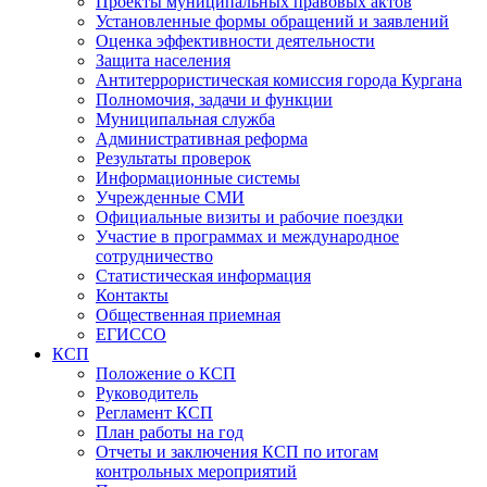
Проекты муниципальных правовых актов
Установленные формы обращений и заявлений
Оценка эффективности деятельности
Защита населения
Антитеррористическая комиссия города Кургана
Полномочия, задачи и функции
Муниципальная служба
Административная реформа
Результаты проверок
Информационные системы
Учрежденные СМИ
Официальные визиты и рабочие поездки
Участие в программах и международное
сотрудничество
Статистическая информация
Контакты
Общественная приемная
ЕГИССО
КСП
Положение о КСП
Руководитель
Регламент КСП
План работы на год
Отчеты и заключения КСП по итогам
контрольных мероприятий