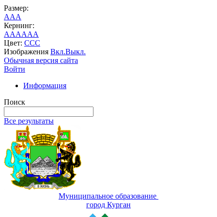
Размер:
A
A
A
Кернинг:
AA
AA
AA
Цвет:
C
C
C
Изображения
Вкл.
Выкл.
Обычная версия сайта
Войти
Информация
Поиск
Все результаты
Муниципальное образование
город Курган