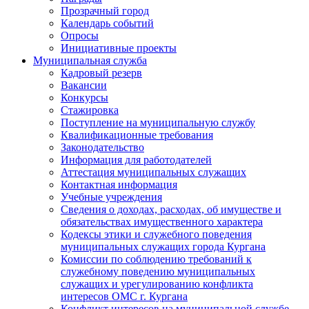
Прозрачный город
Календарь событий
Опросы
Инициативные проекты
Муниципальная служба
Кадровый резерв
Вакансии
Конкурсы
Стажировка
Поступление на муниципальную службу
Квалификационные требования
Законодательство
Информация для работодателей
Аттестация муниципальных служащих
Контактная информация
Учебные учреждения
Сведения о доходах, расходах, об имуществе и
обязательствах имущественного характера
Кодексы этики и служебного поведения
муниципальных служащих города Кургана
Комиссии по соблюдению требований к
служебному поведению муниципальных
служащих и урегулированию конфликта
интересов ОМС г. Кургана
Конфликт интересов на муниципальной службе