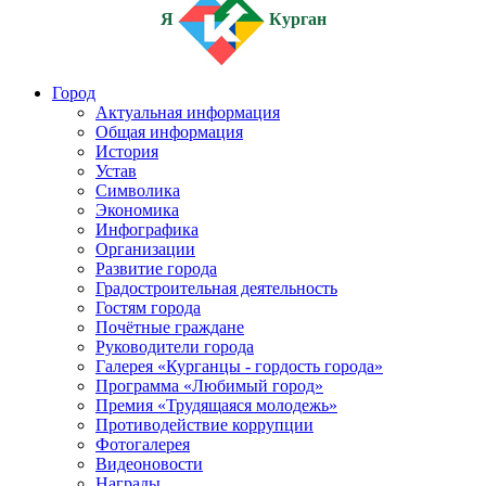
Я
Курган
Город
Актуальная информация
Общая информация
История
Устав
Символика
Экономика
Инфографика
Организации
Развитие города
Градостроительная деятельность
Гостям города
Почётные граждане
Руководители города
Галерея «Курганцы - гордость города»
Программа «Любимый город»
Премия «Трудящаяся молодежь»
Противодействие коррупции
Фотогалерея
Видеоновости
Награды