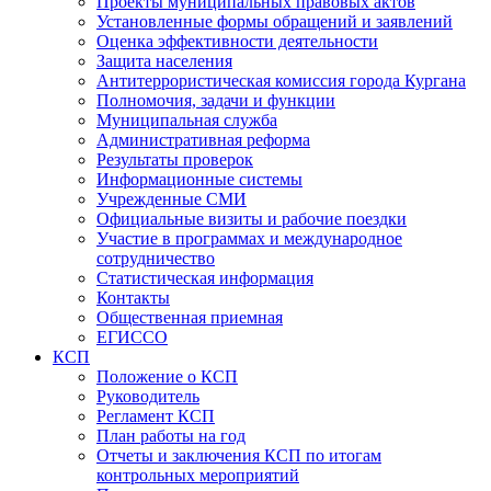
Проекты муниципальных правовых актов
Установленные формы обращений и заявлений
Оценка эффективности деятельности
Защита населения
Антитеррористическая комиссия города Кургана
Полномочия, задачи и функции
Муниципальная служба
Административная реформа
Результаты проверок
Информационные системы
Учрежденные СМИ
Официальные визиты и рабочие поездки
Участие в программах и международное
сотрудничество
Статистическая информация
Контакты
Общественная приемная
ЕГИССО
КСП
Положение о КСП
Руководитель
Регламент КСП
План работы на год
Отчеты и заключения КСП по итогам
контрольных мероприятий