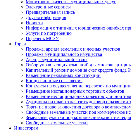
Мониторинг качества муниципальных услуг
Электронные сервисы
Предварительная запись
Другая информация
Новости
Информация о типичных юридических ошибках при
Услуги по погребению
Перечень МСЗУ
Торги
Продажа, аренда земельных и лесных участков
Продажа муниципального имущества
Аренда муниципальной казны
Отбор управляющих компаний для многоквартирн
Капитальный ремонт домов за счет средств фонда
Размещение рекламных конструкций
Концессионные соглашения
Конкурсы на осуществление перевозок по муници
Размещение нестационарных торговых объектов
Размещение нестационарных объектов уличной тор
Аукционы на право заключить договор о развитии 
Торги на право заключения договора о комплексно
Свободные земельные участки под коммерческое и
Земельные участки под комплексное развитие терр
Свободные земельные участки
Инвесторам