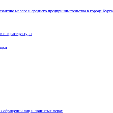
звитию малого и среднего предпринимательства в городе Курга
ов инфраструктуры
адки
ия обращений лиц и принятых мерах