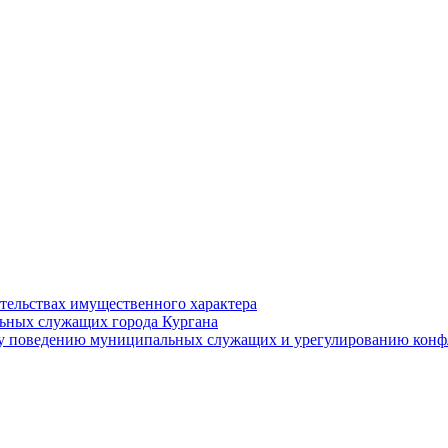
ательствах имущественного характера
ьных служащих города Кургана
у поведению муниципальных служащих и урегулированию конфл