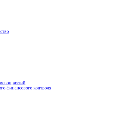
ество
 мероприятий
го финансового контроля