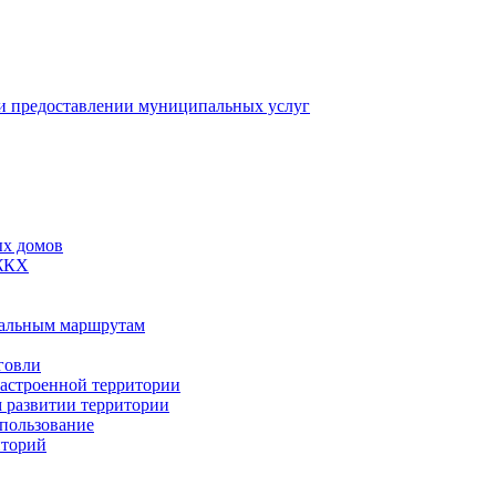
 предоставлении муниципальных услуг
ых домов
 ЖКХ
пальным маршрутам
говли
застроенной территории
м развитии территории
спользование
иторий