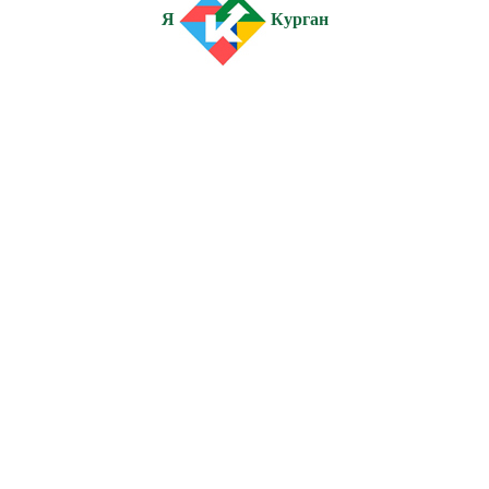
Я
Курган