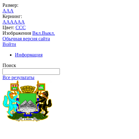
Размер:
A
A
A
Кернинг:
AA
AA
AA
Цвет:
C
C
C
Изображения
Вкл.
Выкл.
Обычная версия сайта
Войти
Информация
Поиск
Все результаты