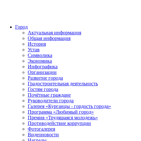
Город
Актуальная информация
Общая информация
История
Устав
Символика
Экономика
Инфографика
Организации
Развитие города
Градостроительная деятельность
Гостям города
Почётные граждане
Руководители города
Галерея «Курганцы - гордость города»
Программа «Любимый город»
Премия «Трудящаяся молодежь»
Противодействие коррупции
Фотогалерея
Видеоновости
Награды