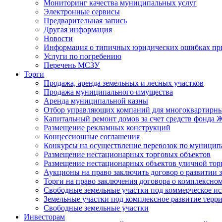
Мониторинг качества муниципальных услуг
Электронные сервисы
Предварительная запись
Другая информация
Новости
Информация о типичных юридических ошибках при
Услуги по погребению
Перечень МСЗУ
Торги
Продажа, аренда земельных и лесных участков
Продажа муниципального имущества
Аренда муниципальной казны
Отбор управляющих компаний для многоквартирн
Капитальный ремонт домов за счет средств фонда
Размещение рекламных конструкций
Концессионные соглашения
Конкурсы на осуществление перевозок по муници
Размещение нестационарных торговых объектов
Размещение нестационарных объектов уличной тор
Аукционы на право заключить договор о развитии 
Торги на право заключения договора о комплексно
Свободные земельные участки под коммерческое и
Земельные участки под комплексное развитие терр
Свободные земельные участки
Инвесторам