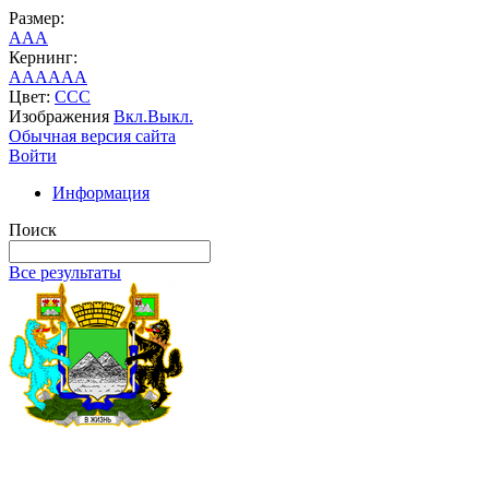
Размер:
A
A
A
Кернинг:
AA
AA
AA
Цвет:
C
C
C
Изображения
Вкл.
Выкл.
Обычная версия сайта
Войти
Информация
Поиск
Все результаты