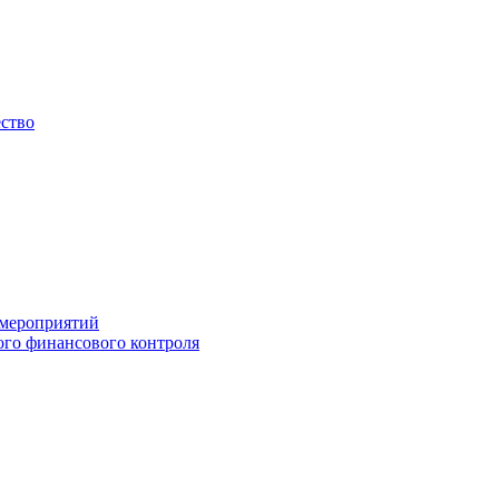
ество
 мероприятий
го финансового контроля