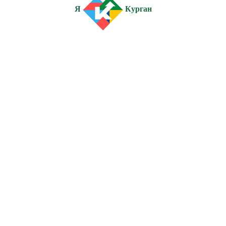
Я
Курган