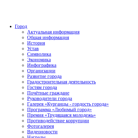
Город
Актуальная информация
Общая информация
История
Устав
Символика
Экономика
Инфографика
Организации
Развитие города
Градостроительная деятельность
Гостям города
Почётные граждане
Руководители города
Галерея «Курганцы - гордость города»
Программа «Любимый город»
Премия «Трудящаяся молодежь»
Противодействие коррупции
Фотогалерея
Видеоновости
Награды