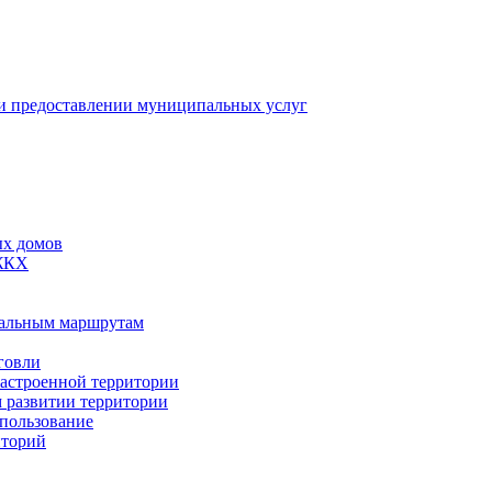
 предоставлении муниципальных услуг
ых домов
 ЖКХ
пальным маршрутам
говли
застроенной территории
м развитии территории
спользование
иторий