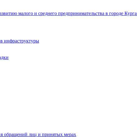
звитию малого и среднего предпринимательства в городе Курга
ов инфраструктуры
адки
ия обращений лиц и принятых мерах