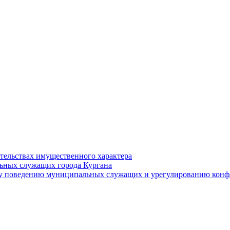
ательствах имущественного характера
ьных служащих города Кургана
у поведению муниципальных служащих и урегулированию конфл