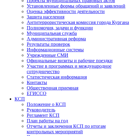
Проекты муниципальных правовых актов
Установленные формы обращений и заявлений
Оценка эффективности деятельности
Защита населения
Антитеррористическая комиссия города Кургана
Полномочия, задачи и функции
Муниципальная служба
Административная реформа
Результаты проверок
Информационные системы
Учрежденные СМИ
Официальные визиты и рабочие поездки
Участие в программах и международное
сотрудничество
Статистическая информация
Контакты
Общественная приемная
ЕГИССО
КСП
Положение о КСП
Руководитель
Регламент КСП
План работы на год
Отчеты и заключения КСП по итогам
контрольных мероприятий