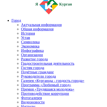
Я
Курган
Город
Актуальная информация
Общая информация
История
Устав
Символика
Экономика
Инфографика
Организации
Развитие города
Градостроительная деятельность
Гостям города
Почётные граждане
Руководители города
Галерея «Курганцы - гордость города»
Программа «Любимый город»
Премия «Трудящаяся молодежь»
Противодействие коррупции
Фотогалерея
Видеоновости
Награды