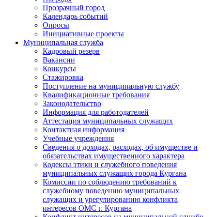
Прозрачный город
Календарь событий
Опросы
Инициативные проекты
Муниципальная служба
Кадровый резерв
Вакансии
Конкурсы
Стажировка
Поступление на муниципальную службу
Квалификационные требования
Законодательство
Информация для работодателей
Аттестация муниципальных служащих
Контактная информация
Учебные учреждения
Сведения о доходах, расходах, об имуществе и
обязательствах имущественного характера
Кодексы этики и служебного поведения
муниципальных служащих города Кургана
Комиссии по соблюдению требований к
служебному поведению муниципальных
служащих и урегулированию конфликта
интересов ОМС г. Кургана
Конфликт интересов на муниципальной службе