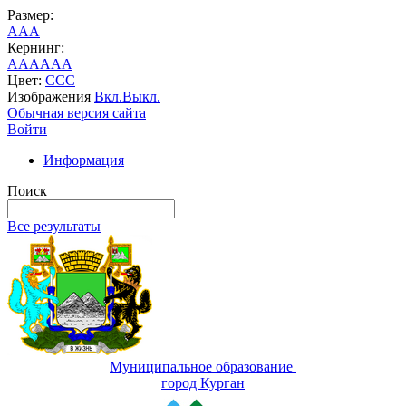
Размер:
A
A
A
Кернинг:
AA
AA
AA
Цвет:
C
C
C
Изображения
Вкл.
Выкл.
Обычная версия сайта
Войти
Информация
Поиск
Все результаты
Муниципальное образование
город Курган