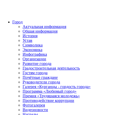
Город
Актуальная информация
Общая информация
История
Устав
Символика
Экономика
Инфографика
Организации
Развитие города
Градостроительная деятельность
Гостям города
Почётные граждане
Руководители города
Галерея «Курганцы - гордость города»
Программа «Любимый город»
Премия «Трудящаяся молодежь»
Противодействие коррупции
Фотогалерея
Видеоновости
Награды