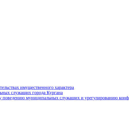
ательствах имущественного характера
ьных служащих города Кургана
у поведению муниципальных служащих и урегулированию конфл