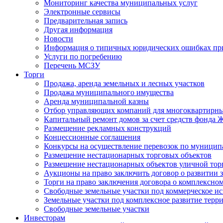
Мониторинг качества муниципальных услуг
Электронные сервисы
Предварительная запись
Другая информация
Новости
Информация о типичных юридических ошибках при
Услуги по погребению
Перечень МСЗУ
Торги
Продажа, аренда земельных и лесных участков
Продажа муниципального имущества
Аренда муниципальной казны
Отбор управляющих компаний для многоквартирн
Капитальный ремонт домов за счет средств фонда
Размещение рекламных конструкций
Концессионные соглашения
Конкурсы на осуществление перевозок по муници
Размещение нестационарных торговых объектов
Размещение нестационарных объектов уличной тор
Аукционы на право заключить договор о развитии 
Торги на право заключения договора о комплексно
Свободные земельные участки под коммерческое и
Земельные участки под комплексное развитие терр
Свободные земельные участки
Инвесторам