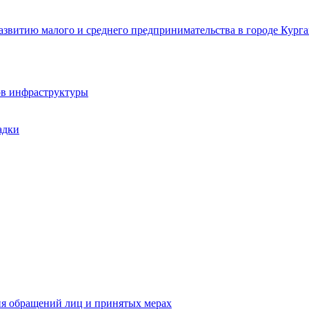
звитию малого и среднего предпринимательства в городе Курга
ов инфраструктуры
адки
ия обращений лиц и принятых мерах