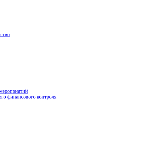
ество
 мероприятий
го финансового контроля