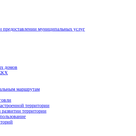
 предоставлении муниципальных услуг
ых домов
 ЖКХ
пальным маршрутам
говли
застроенной территории
м развитии территории
спользование
иторий