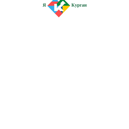
Я
Курган