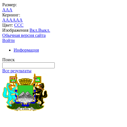
Размер:
A
A
A
Кернинг:
AA
AA
AA
Цвет:
C
C
C
Изображения
Вкл.
Выкл.
Обычная версия сайта
Войти
Информация
Поиск
Все результаты