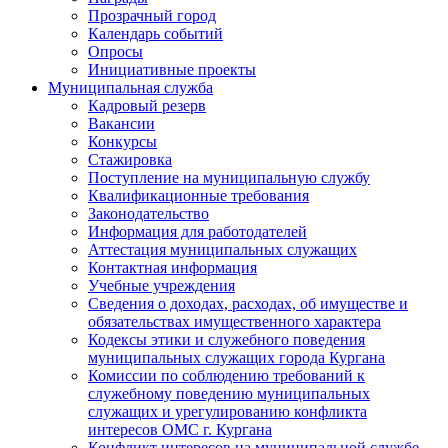
Прозрачный город
Календарь событий
Опросы
Инициативные проекты
Муниципальная служба
Кадровый резерв
Вакансии
Конкурсы
Стажировка
Поступление на муниципальную службу
Квалификационные требования
Законодательство
Информация для работодателей
Аттестация муниципальных служащих
Контактная информация
Учебные учреждения
Сведения о доходах, расходах, об имуществе и
обязательствах имущественного характера
Кодексы этики и служебного поведения
муниципальных служащих города Кургана
Комиссии по соблюдению требований к
служебному поведению муниципальных
служащих и урегулированию конфликта
интересов ОМС г. Кургана
Конфликт интересов на муниципальной службе