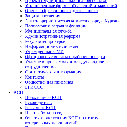
Проекты муниципальных правовых актов
Установленные формы обращений и заявлений
Оценка эффективности деятельности
Защита населения
Антитеррористическая комиссия города Кургана
Полномочия, задачи и функции
Муниципальная служба
Административная реформа
Результаты проверок
Информационные системы
Учрежденные СМИ
Официальные визиты и рабочие поездки
Участие в программах и международное
сотрудничество
Статистическая информация
Контакты
Общественная приемная
ЕГИССО
КСП
Положение о КСП
Руководитель
Регламент КСП
План работы на год
Отчеты и заключения КСП по итогам
контрольных мероприятий