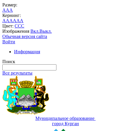
Размер:
A
A
A
Кернинг:
AA
AA
AA
Цвет:
C
C
C
Изображения
Вкл.
Выкл.
Обычная версия сайта
Войти
Информация
Поиск
Все результаты
Муниципальное образование
город Курган