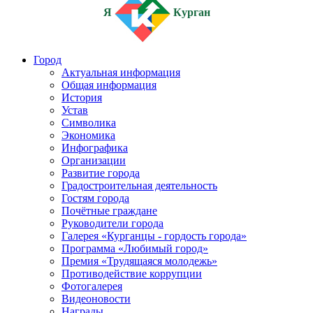
Я
Курган
Город
Актуальная информация
Общая информация
История
Устав
Символика
Экономика
Инфографика
Организации
Развитие города
Градостроительная деятельность
Гостям города
Почётные граждане
Руководители города
Галерея «Курганцы - гордость города»
Программа «Любимый город»
Премия «Трудящаяся молодежь»
Противодействие коррупции
Фотогалерея
Видеоновости
Награды