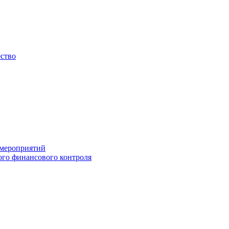
ество
 мероприятий
го финансового контроля