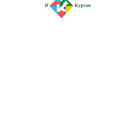
Я
Курган