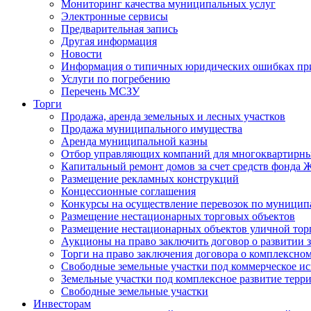
Мониторинг качества муниципальных услуг
Электронные сервисы
Предварительная запись
Другая информация
Новости
Информация о типичных юридических ошибках при
Услуги по погребению
Перечень МСЗУ
Торги
Продажа, аренда земельных и лесных участков
Продажа муниципального имущества
Аренда муниципальной казны
Отбор управляющих компаний для многоквартирн
Капитальный ремонт домов за счет средств фонда
Размещение рекламных конструкций
Концессионные соглашения
Конкурсы на осуществление перевозок по муници
Размещение нестационарных торговых объектов
Размещение нестационарных объектов уличной тор
Аукционы на право заключить договор о развитии 
Торги на право заключения договора о комплексно
Свободные земельные участки под коммерческое и
Земельные участки под комплексное развитие терр
Свободные земельные участки
Инвесторам