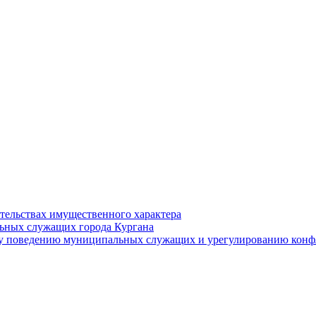
ательствах имущественного характера
ьных служащих города Кургана
у поведению муниципальных служащих и урегулированию конфл