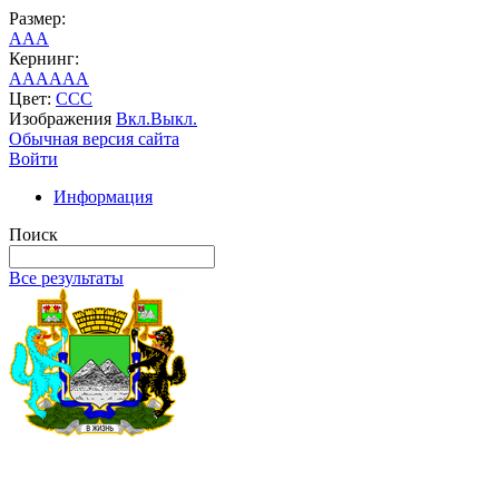
Размер:
A
A
A
Кернинг:
AA
AA
AA
Цвет:
C
C
C
Изображения
Вкл.
Выкл.
Обычная версия сайта
Войти
Информация
Поиск
Все результаты