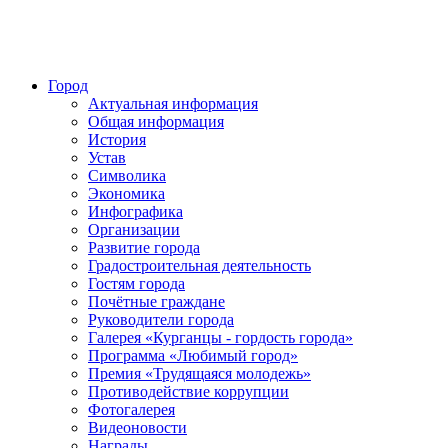
Город
Актуальная информация
Общая информация
История
Устав
Символика
Экономика
Инфографика
Организации
Развитие города
Градостроительная деятельность
Гостям города
Почётные граждане
Руководители города
Галерея «Курганцы - гордость города»
Программа «Любимый город»
Премия «Трудящаяся молодежь»
Противодействие коррупции
Фотогалерея
Видеоновости
Награды