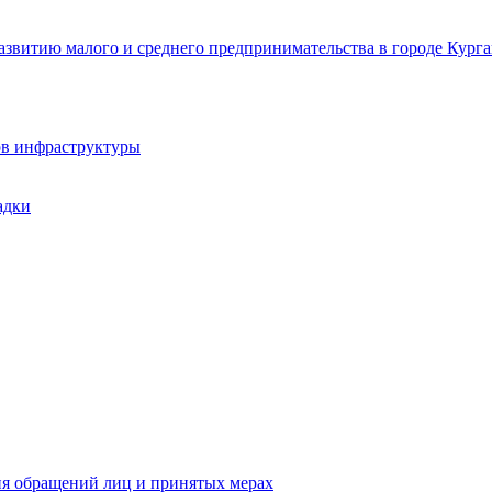
звитию малого и среднего предпринимательства в городе Курга
ов инфраструктуры
адки
ия обращений лиц и принятых мерах