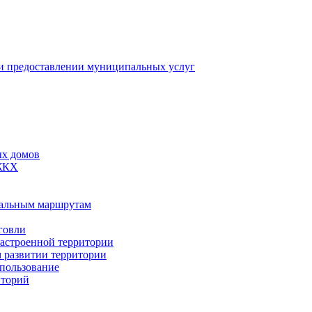
 предоставлении муниципальных услуг
ых домов
 ЖКХ
пальным маршрутам
говли
застроенной территории
м развитии территории
спользование
иторий