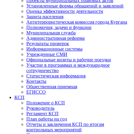
Проекты муниципальных правовых актов
Установленные формы обращений и заявлений
Оценка эффективности деятельности
Защита населения
Антитеррористическая комиссия города Кургана
Полномочия, задачи и функции
Муниципальная служба
Административная реформа
Результаты проверок
Информационные системы
Учрежденные СМИ
Официальные визиты и рабочие поездки
Участие в программах и международное
сотрудничество
Статистическая информация
Контакты
Общественная приемная
ЕГИССО
КСП
Положение о КСП
Руководитель
Регламент КСП
План работы на год
Отчеты и заключения КСП по итогам
контрольных мероприятий