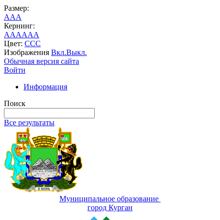
Размер:
A
A
A
Кернинг:
AA
AA
AA
Цвет:
C
C
C
Изображения
Вкл.
Выкл.
Обычная версия сайта
Войти
Информация
Поиск
Все результаты
Муниципальное образование
город Курган