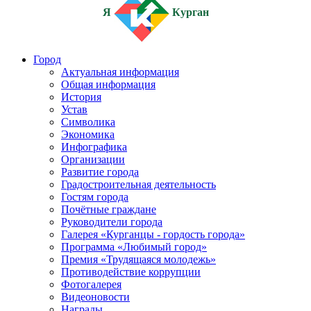
Я
Курган
Город
Актуальная информация
Общая информация
История
Устав
Символика
Экономика
Инфографика
Организации
Развитие города
Градостроительная деятельность
Гостям города
Почётные граждане
Руководители города
Галерея «Курганцы - гордость города»
Программа «Любимый город»
Премия «Трудящаяся молодежь»
Противодействие коррупции
Фотогалерея
Видеоновости
Награды