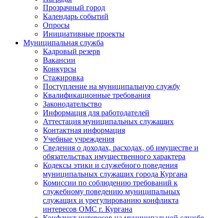
Прозрачный город
Календарь событий
Опросы
Инициативные проекты
Муниципальная служба
Кадровый резерв
Вакансии
Конкурсы
Стажировка
Поступление на муниципальную службу
Квалификационные требования
Законодательство
Информация для работодателей
Аттестация муниципальных служащих
Контактная информация
Учебные учреждения
Сведения о доходах, расходах, об имуществе и
обязательствах имущественного характера
Кодексы этики и служебного поведения
муниципальных служащих города Кургана
Комиссии по соблюдению требований к
служебному поведению муниципальных
служащих и урегулированию конфликта
интересов ОМС г. Кургана
Конфликт интересов на муниципальной службе