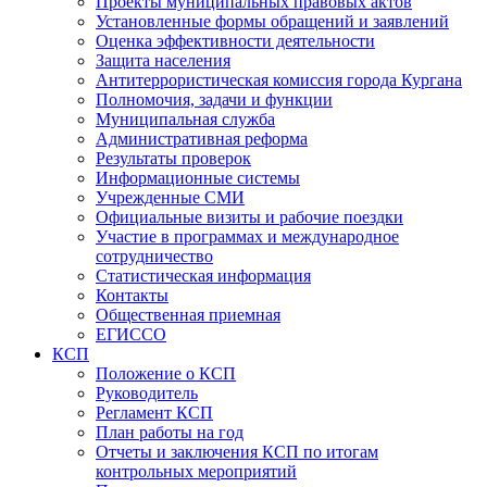
Проекты муниципальных правовых актов
Установленные формы обращений и заявлений
Оценка эффективности деятельности
Защита населения
Антитеррористическая комиссия города Кургана
Полномочия, задачи и функции
Муниципальная служба
Административная реформа
Результаты проверок
Информационные системы
Учрежденные СМИ
Официальные визиты и рабочие поездки
Участие в программах и международное
сотрудничество
Статистическая информация
Контакты
Общественная приемная
ЕГИССО
КСП
Положение о КСП
Руководитель
Регламент КСП
План работы на год
Отчеты и заключения КСП по итогам
контрольных мероприятий