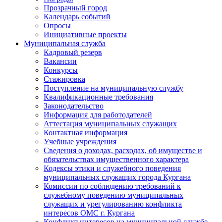
Прозрачный город
Календарь событий
Опросы
Инициативные проекты
Муниципальная служба
Кадровый резерв
Вакансии
Конкурсы
Стажировка
Поступление на муниципальную службу
Квалификационные требования
Законодательство
Информация для работодателей
Аттестация муниципальных служащих
Контактная информация
Учебные учреждения
Сведения о доходах, расходах, об имуществе и
обязательствах имущественного характера
Кодексы этики и служебного поведения
муниципальных служащих города Кургана
Комиссии по соблюдению требований к
служебному поведению муниципальных
служащих и урегулированию конфликта
интересов ОМС г. Кургана
Конфликт интересов на муниципальной службе