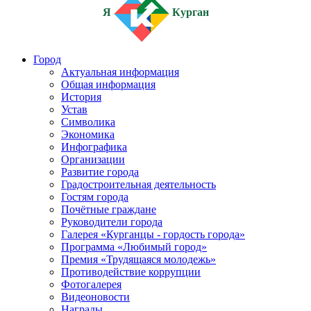
Я
Курган
Город
Актуальная информация
Общая информация
История
Устав
Символика
Экономика
Инфографика
Организации
Развитие города
Градостроительная деятельность
Гостям города
Почётные граждане
Руководители города
Галерея «Курганцы - гордость города»
Программа «Любимый город»
Премия «Трудящаяся молодежь»
Противодействие коррупции
Фотогалерея
Видеоновости
Награды