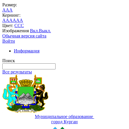
Размер:
A
A
A
Кернинг:
AA
AA
AA
Цвет:
C
C
C
Изображения
Вкл.
Выкл.
Обычная версия сайта
Войти
Информация
Поиск
Все результаты
Муниципальное образование
город Курган