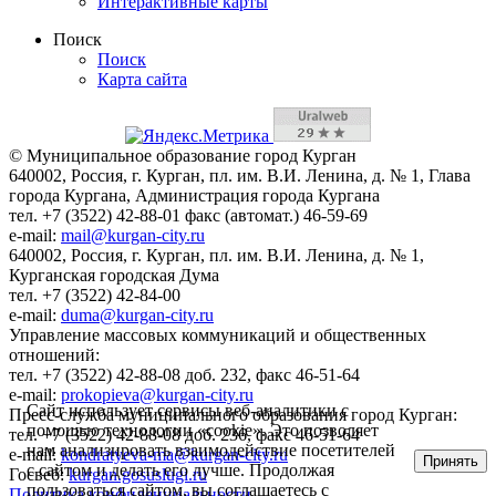
Интерактивные карты
Поиск
Поиск
Карта сайта
© Муниципальное образование город Курган
640002, Россия, г. Курган, пл. им. В.И. Ленина, д. № 1, Глава
города Кургана, Администрация города Кургана
тел. +7 (3522) 42-88-01 факс (автомат.) 46-59-69
e-mail:
mail@kurgan-city.ru
640002, Россия, г. Курган, пл. им. В.И. Ленина, д. № 1,
Курганская городская Дума
тел. +7 (3522) 42-84-00
e-mail:
duma@kurgan-city.ru
Управление массовых коммуникаций и общественных
отношений:
тел. +7 (3522) 42-88-08 доб. 232, факс 46-51-64
e-mail:
prokopieva@kurgan-city.ru
Сайт использует сервисы веб-аналитики с
Пресс-служба муниципального образования город Курган:
помощью технологии «cookie». Это позволяет
тел. +7 (3522) 42-88-08 доб. 236, факс 46-51-64
нам анализировать взаимодействие посетителей
e-mail:
kondratyeva-ma@kurgan-city.ru
Принять
с сайтом и делать его лучше. Продолжая
Госвеб:
kurgan.gosuslugi.ru
пользоваться сайтом, вы соглашаетесь с
Политика конфиденциальности