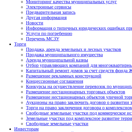
Мониторинг качества муниципальных услуг
Электронные сервисы
Предварительная запись
Другая информация
Новости
Информация о типичных юридических ошибках при
Услуги по погребению
Перечень МСЗУ
Торги
Продажа, аренда земельных и лесных участков
Продажа муниципального имущества
Аренда муниципальной казны
Отбор управляющих компаний для многоквартирн
Капитальный ремонт домов за счет средств фонда
Размещение рекламных конструкций
Концессионные соглашения
Конкурсы на осуществление перевозок по муници
Размещение нестационарных торговых объектов
Размещение нестационарных объектов уличной тор
Аукционы на право заключить договор о развитии 
Торги на право заключения договора о комплексно
Свободные земельные участки под коммерческое и
Земельные участки под комплексное развитие терр
Свободные земельные участки
Инвесторам