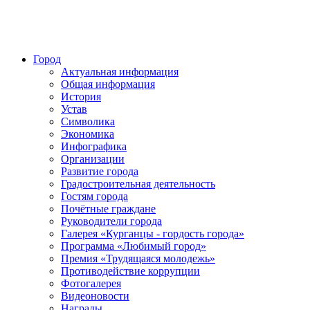
Город
Актуальная информация
Общая информация
История
Устав
Символика
Экономика
Инфографика
Организации
Развитие города
Градостроительная деятельность
Гостям города
Почётные граждане
Руководители города
Галерея «Курганцы - гордость города»
Программа «Любимый город»
Премия «Трудящаяся молодежь»
Противодействие коррупции
Фотогалерея
Видеоновости
Награды