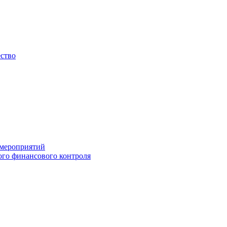
ество
 мероприятий
го финансового контроля