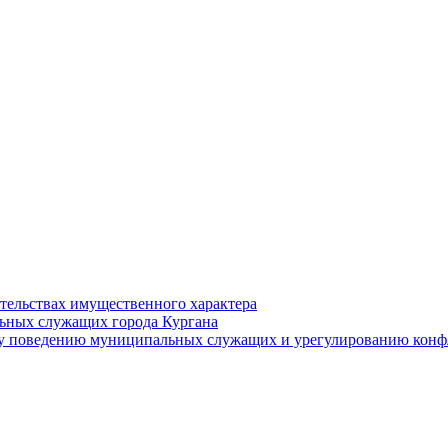
ательствах имущественного характера
ьных служащих города Кургана
у поведению муниципальных служащих и урегулированию конфл