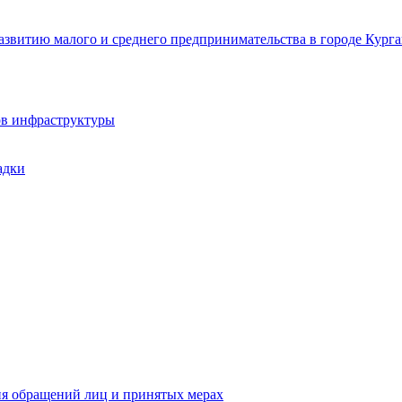
звитию малого и среднего предпринимательства в городе Курга
ов инфраструктуры
адки
ия обращений лиц и принятых мерах