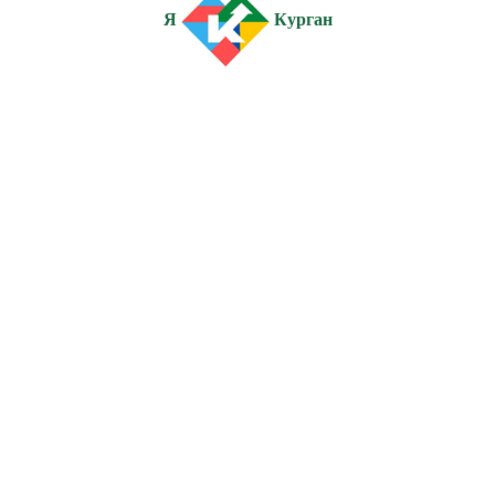
Я
Курган