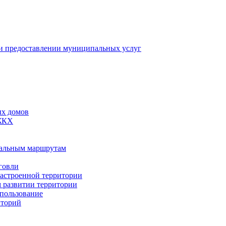
 предоставлении муниципальных услуг
ых домов
 ЖКХ
пальным маршрутам
говли
застроенной территории
м развитии территории
спользование
иторий