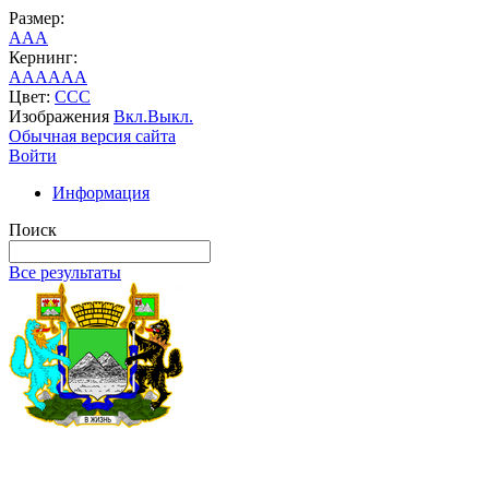
Размер:
A
A
A
Кернинг:
AA
AA
AA
Цвет:
C
C
C
Изображения
Вкл.
Выкл.
Обычная версия сайта
Войти
Информация
Поиск
Все результаты