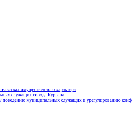
ательствах имущественного характера
ьных служащих города Кургана
у поведению муниципальных служащих и урегулированию конфл