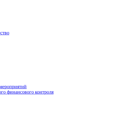
ество
 мероприятий
го финансового контроля