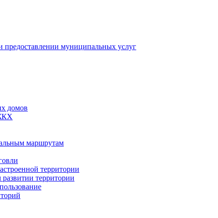
 предоставлении муниципальных услуг
ых домов
 ЖКХ
пальным маршрутам
говли
застроенной территории
м развитии территории
спользование
иторий