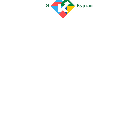
Я
Курган