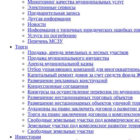
Мониторинг качества муниципальных услуг
Электронные сервисы
Предварительная запись
Другая информация
Новости
Информация о типичных юридических ошибках при
Услуги по погребению
Перечень МСЗУ
Торги
Продажа, аренда земельных и лесных участков
Продажа муниципального имущества
Аренда муниципальной казны
Отбор управляющих компаний для многоквартирн
Капитальный ремонт домов за счет средств фонда
Размещение рекламных конструкций
Концессионные соглашения
Конкурсы на осуществление перевозок по муници
Размещение нестационарных торговых объектов
Размещение нестационарных объектов уличной тор
Аукционы на право заключить договор о развитии 
Торги на право заключения договора о комплексно
Свободные земельные участки под коммерческое и
Земельные участки под комплексное развитие терр
Свободные земельные участки
Инвесторам