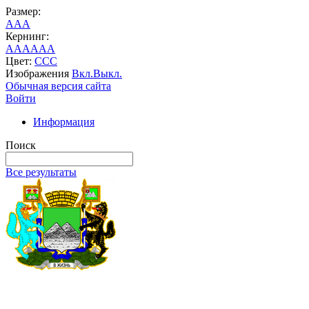
Размер:
A
A
A
Кернинг:
AA
AA
AA
Цвет:
C
C
C
Изображения
Вкл.
Выкл.
Обычная версия сайта
Войти
Информация
Поиск
Все результаты