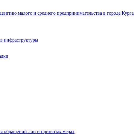
звитию малого и среднего предпринимательства в городе Курга
ов инфраструктуры
адки
ия обращений лиц и принятых мерах