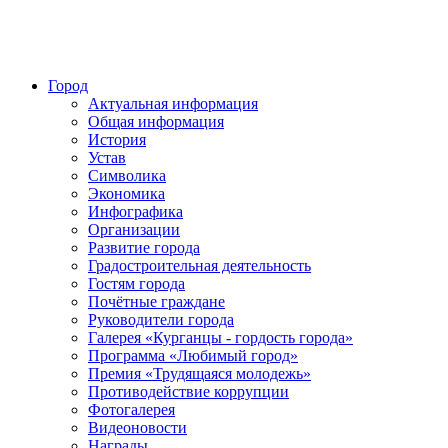
Город
Актуальная информация
Общая информация
История
Устав
Символика
Экономика
Инфографика
Организации
Развитие города
Градостроительная деятельность
Гостям города
Почётные граждане
Руководители города
Галерея «Курганцы - гордость города»
Программа «Любимый город»
Премия «Трудящаяся молодежь»
Противодействие коррупции
Фотогалерея
Видеоновости
Награды