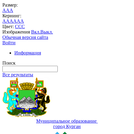
Размер:
A
A
A
Кернинг:
AA
AA
AA
Цвет:
C
C
C
Изображения
Вкл.
Выкл.
Обычная версия сайта
Войти
Информация
Поиск
Все результаты
Муниципальное образование
город Курган