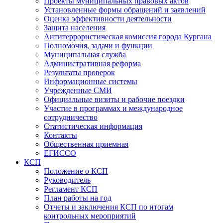
Проекты муниципальных правовых актов
Установленные формы обращений и заявлений
Оценка эффективности деятельности
Защита населения
Антитеррористическая комиссия города Кургана
Полномочия, задачи и функции
Муниципальная служба
Административная реформа
Результаты проверок
Информационные системы
Учрежденные СМИ
Официальные визиты и рабочие поездки
Участие в программах и международное
сотрудничество
Статистическая информация
Контакты
Общественная приемная
ЕГИССО
КСП
Положение о КСП
Руководитель
Регламент КСП
План работы на год
Отчеты и заключения КСП по итогам
контрольных мероприятий