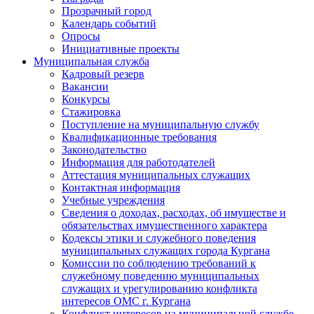
Прозрачный город
Календарь событий
Опросы
Инициативные проекты
Муниципальная служба
Кадровый резерв
Вакансии
Конкурсы
Стажировка
Поступление на муниципальную службу
Квалификационные требования
Законодательство
Информация для работодателей
Аттестация муниципальных служащих
Контактная информация
Учебные учреждения
Сведения о доходах, расходах, об имуществе и
обязательствах имущественного характера
Кодексы этики и служебного поведения
муниципальных служащих города Кургана
Комиссии по соблюдению требований к
служебному поведению муниципальных
служащих и урегулированию конфликта
интересов ОМС г. Кургана
Конфликт интересов на муниципальной службе