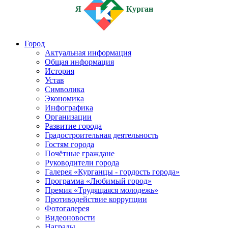
Я
Курган
Город
Актуальная информация
Общая информация
История
Устав
Символика
Экономика
Инфографика
Организации
Развитие города
Градостроительная деятельность
Гостям города
Почётные граждане
Руководители города
Галерея «Курганцы - гордость города»
Программа «Любимый город»
Премия «Трудящаяся молодежь»
Противодействие коррупции
Фотогалерея
Видеоновости
Награды