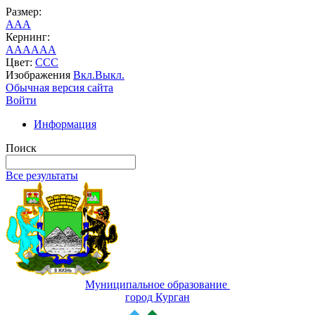
Размер:
A
A
A
Кернинг:
AA
AA
AA
Цвет:
C
C
C
Изображения
Вкл.
Выкл.
Обычная версия сайта
Войти
Информация
Поиск
Все результаты
Муниципальное образование
город Курган