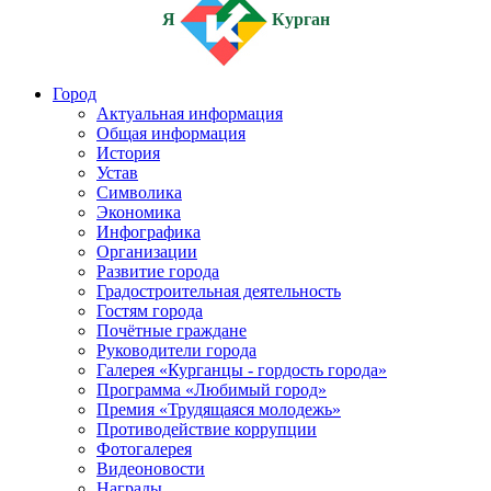
Я
Курган
Город
Актуальная информация
Общая информация
История
Устав
Символика
Экономика
Инфографика
Организации
Развитие города
Градостроительная деятельность
Гостям города
Почётные граждане
Руководители города
Галерея «Курганцы - гордость города»
Программа «Любимый город»
Премия «Трудящаяся молодежь»
Противодействие коррупции
Фотогалерея
Видеоновости
Награды