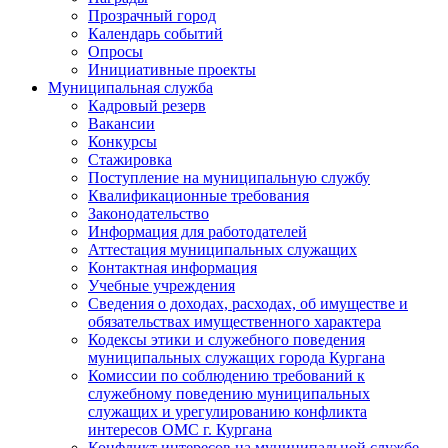
Прозрачный город
Календарь событий
Опросы
Инициативные проекты
Муниципальная служба
Кадровый резерв
Вакансии
Конкурсы
Стажировка
Поступление на муниципальную службу
Квалификационные требования
Законодательство
Информация для работодателей
Аттестация муниципальных служащих
Контактная информация
Учебные учреждения
Сведения о доходах, расходах, об имуществе и
обязательствах имущественного характера
Кодексы этики и служебного поведения
муниципальных служащих города Кургана
Комиссии по соблюдению требований к
служебному поведению муниципальных
служащих и урегулированию конфликта
интересов ОМС г. Кургана
Конфликт интересов на муниципальной службе