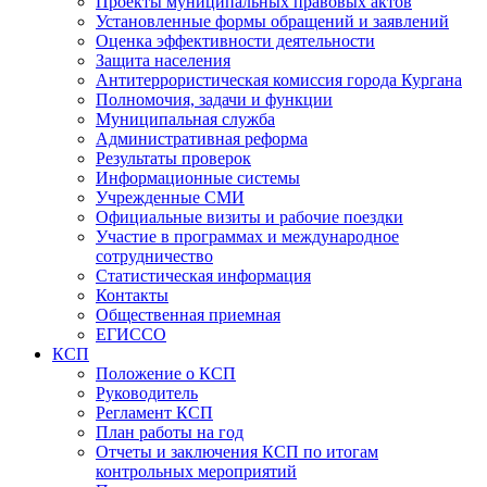
Проекты муниципальных правовых актов
Установленные формы обращений и заявлений
Оценка эффективности деятельности
Защита населения
Антитеррористическая комиссия города Кургана
Полномочия, задачи и функции
Муниципальная служба
Административная реформа
Результаты проверок
Информационные системы
Учрежденные СМИ
Официальные визиты и рабочие поездки
Участие в программах и международное
сотрудничество
Статистическая информация
Контакты
Общественная приемная
ЕГИССО
КСП
Положение о КСП
Руководитель
Регламент КСП
План работы на год
Отчеты и заключения КСП по итогам
контрольных мероприятий