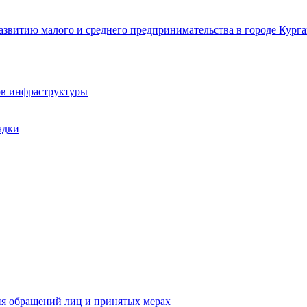
звитию малого и среднего предпринимательства в городе Курга
ов инфраструктуры
адки
ия обращений лиц и принятых мерах