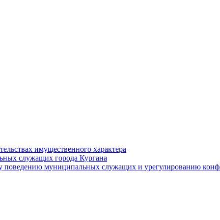
ательствах имущественного характера
ьных служащих города Кургана
у поведению муниципальных служащих и урегулированию конфл