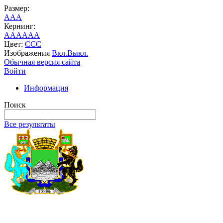
Размер:
A
A
A
Кернинг:
AA
AA
AA
Цвет:
C
C
C
Изображения
Вкл.
Выкл.
Обычная версия сайта
Войти
Информация
Поиск
Все результаты