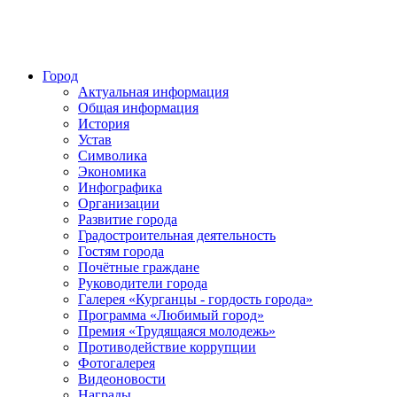
Город
Актуальная информация
Общая информация
История
Устав
Символика
Экономика
Инфографика
Организации
Развитие города
Градостроительная деятельность
Гостям города
Почётные граждане
Руководители города
Галерея «Курганцы - гордость города»
Программа «Любимый город»
Премия «Трудящаяся молодежь»
Противодействие коррупции
Фотогалерея
Видеоновости
Награды