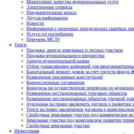
Мониторинг качества муниципальных услуг
Электронные сервисы
Предварительная запись
Другая информация
Новости
Информация о типичных юридических ошибках при
Услуги по погребению
Перечень МСЗУ
Торги
Продажа, аренда земельных и лесных участков
Продажа муниципального имущества
Аренда муниципальной казны
Отбор управляющих компаний для многоквартирн
Капитальный ремонт домов за счет средств фонда
Размещение рекламных конструкций
Концессионные соглашения
Конкурсы на осуществление перевозок по муници
Размещение нестационарных торговых объектов
Размещение нестационарных объектов уличной тор
Аукционы на право заключить договор о развитии 
Торги на право заключения договора о комплексно
Свободные земельные участки под коммерческое и
Земельные участки под комплексное развитие терр
Свободные земельные участки
Инвесторам