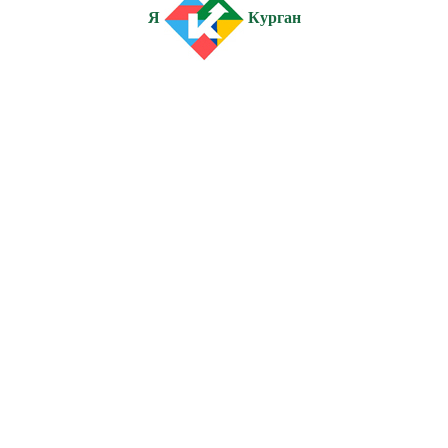
Я
Курган