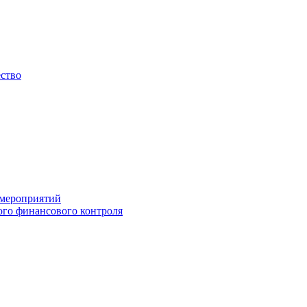
ество
 мероприятий
го финансового контроля