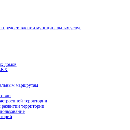
 предоставлении муниципальных услуг
ых домов
 ЖКХ
пальным маршрутам
говли
застроенной территории
м развитии территории
спользование
иторий