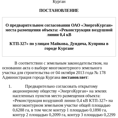
Курган
ПОСТАНОВЛЕНИЕ
О предварительном согласовании
ОАО «ЭнергоКурган
»
места размещения
объекта: «Реконструкция
воздушной
линии 0,4
кВ
КТП-327
»
по
улицам
Майкова
,
Дундича, Куприна
в
город
е
Курган
е
В соответствии с земельным законодательством, на
основании акта о выборе многоконтурного земельного
участка для строительства от 04 октября 2013 года № 178
Администрация города Кургана
постановляет
:
Предварительно согласовать открытому
акционерному обществу «ЭнергоКурган» на землях
населенных пунктов место размещения объекта:
«Реконструкция воздушной линии 0,4 кВ КТП-327» на
многоконтурном земельном участке общей площадью
0,6288 га, в том числе контур 1 площадью 0,1890 га,
контур 2 площадью 0,2099 га, контур 3 площадью 0,2299