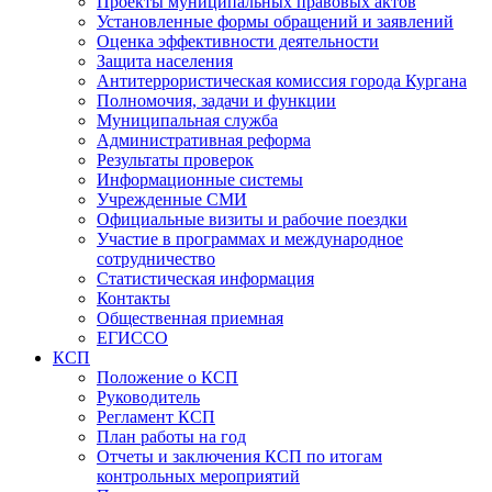
Проекты муниципальных правовых актов
Установленные формы обращений и заявлений
Оценка эффективности деятельности
Защита населения
Антитеррористическая комиссия города Кургана
Полномочия, задачи и функции
Муниципальная служба
Административная реформа
Результаты проверок
Информационные системы
Учрежденные СМИ
Официальные визиты и рабочие поездки
Участие в программах и международное
сотрудничество
Статистическая информация
Контакты
Общественная приемная
ЕГИССО
КСП
Положение о КСП
Руководитель
Регламент КСП
План работы на год
Отчеты и заключения КСП по итогам
контрольных мероприятий