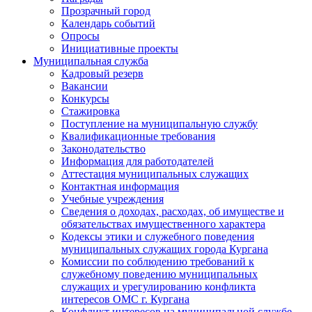
Прозрачный город
Календарь событий
Опросы
Инициативные проекты
Муниципальная служба
Кадровый резерв
Вакансии
Конкурсы
Стажировка
Поступление на муниципальную службу
Квалификационные требования
Законодательство
Информация для работодателей
Аттестация муниципальных служащих
Контактная информация
Учебные учреждения
Сведения о доходах, расходах, об имуществе и
обязательствах имущественного характера
Кодексы этики и служебного поведения
муниципальных служащих города Кургана
Комиссии по соблюдению требований к
служебному поведению муниципальных
служащих и урегулированию конфликта
интересов ОМС г. Кургана
Конфликт интересов на муниципальной службе