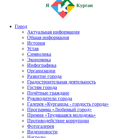
Я
Курган
Город
Актуальная информация
Общая информация
История
Устав
Символика
Экономика
Инфографика
Организации
Развитие города
Градостроительная деятельность
Гостям города
Почётные граждане
Руководители города
Галерея «Курганцы - гордость города»
Программа «Любимый город»
Премия «Трудящаяся молодежь»
Противодействие коррупции
Фотогалерея
Видеоновости
Награды