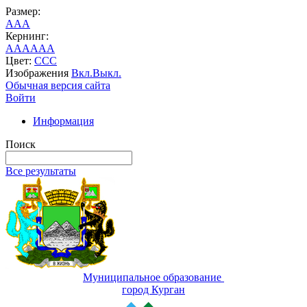
Размер:
A
A
A
Кернинг:
AA
AA
AA
Цвет:
C
C
C
Изображения
Вкл.
Выкл.
Обычная версия сайта
Войти
Информация
Поиск
Все результаты
Муниципальное образование
город Курган