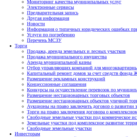
Мониторинг качества муниципальных услуг
Электронные сервисы
Предварительная запись
Другая информация
Новости
Информация о типичных юридических ошибках при
Услуги по погребению
Перечень МСЗУ
Торги
Продажа, аренда земельных и лесных участков
Продажа муниципального имущества
Аренда муниципальной казны
Отбор управляющих компаний для многоквартирн
Капитальный ремонт домов за счет средств фонда
Размещение рекламных конструкций
Концессионные соглашения
Конкурсы на осуществление перевозок по муници
Размещение нестационарных торговых объектов
Размещение нестационарных объектов уличной тор
Аукционы на право заключить договор о развитии 
Торги на право заключения договора о комплексно
Свободные земельные участки под коммерческое и
Земельные участки под комплексное развитие терр
Свободные земельные участки
Инвесторам