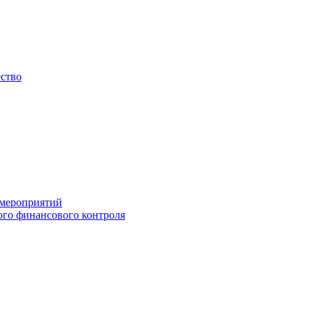
ество
 мероприятий
го финансового контроля