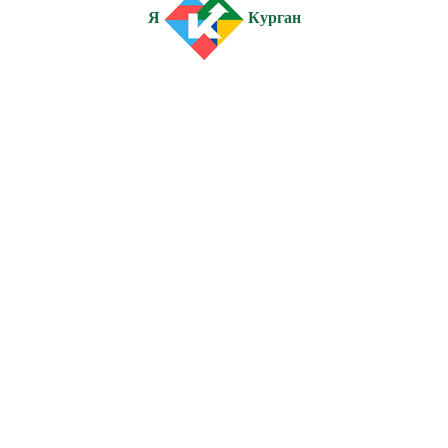
Я
Курган