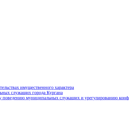
ательствах имущественного характера
ьных служащих города Кургана
у поведению муниципальных служащих и урегулированию конфл