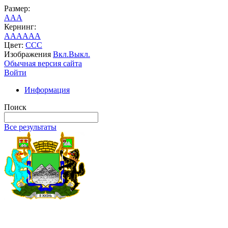
Размер:
A
A
A
Кернинг:
AA
AA
AA
Цвет:
C
C
C
Изображения
Вкл.
Выкл.
Обычная версия сайта
Войти
Информация
Поиск
Все результаты