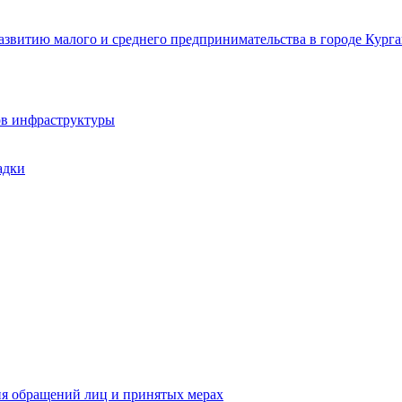
звитию малого и среднего предпринимательства в городе Курга
ов инфраструктуры
адки
ия обращений лиц и принятых мерах