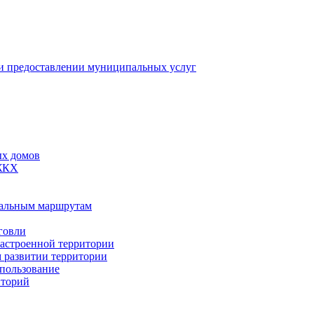
 предоставлении муниципальных услуг
ых домов
 ЖКХ
пальным маршрутам
говли
застроенной территории
м развитии территории
спользование
иторий