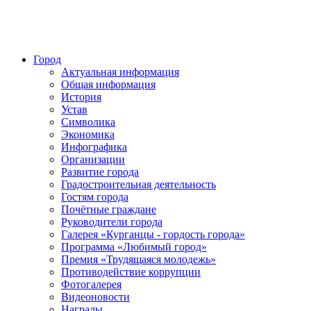
Город
Актуальная информация
Общая информация
История
Устав
Символика
Экономика
Инфографика
Организации
Развитие города
Градостроительная деятельность
Гостям города
Почётные граждане
Руководители города
Галерея «Курганцы - гордость города»
Программа «Любимый город»
Премия «Трудящаяся молодежь»
Противодействие коррупции
Фотогалерея
Видеоновости
Награды