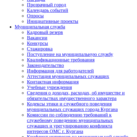
Прозрачный город
Календарь событий
Опросы
Инициативные проекты
Муниципальная служба
Кадровый резерв
Вакансии
Конкурсы
Стажировка
Поступление на муниципальную службу
Квалификационные требования
Законодательство
Информация для работодателей
Аттестация муниципальных служащих
Контактная информация
Учебные учреждения
Сведения о доходах, расходах, об имуществе и
обязательствах имущественного характера
Кодексы этики и служебного поведения
муниципальных служащих города Кургана
Комиссии по соблюдению требований к
служебному поведению муниципальных
служащих и урегулированию конфликта
интересов ОМС г. Кургана
Конфликт интересов на муниципальной службе