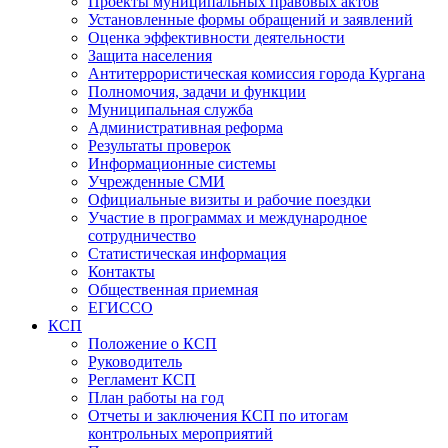
Проекты муниципальных правовых актов
Установленные формы обращений и заявлений
Оценка эффективности деятельности
Защита населения
Антитеррористическая комиссия города Кургана
Полномочия, задачи и функции
Муниципальная служба
Административная реформа
Результаты проверок
Информационные системы
Учрежденные СМИ
Официальные визиты и рабочие поездки
Участие в программах и международное
сотрудничество
Статистическая информация
Контакты
Общественная приемная
ЕГИССО
КСП
Положение о КСП
Руководитель
Регламент КСП
План работы на год
Отчеты и заключения КСП по итогам
контрольных мероприятий