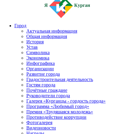
Я
Курган
Город
Актуальная информация
Общая информация
История
Устав
Символика
Экономика
Инфографика
Организации
Развитие города
Градостроительная деятельность
Гостям города
Почётные граждане
Руководители города
Галерея «Курганцы - гордость города»
Программа «Любимый город»
Премия «Трудящаяся молодежь»
Противодействие коррупции
Фотогалерея
Видеоновости
Награды