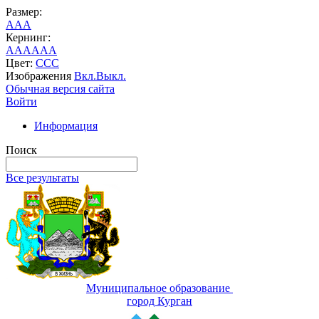
Размер:
A
A
A
Кернинг:
AA
AA
AA
Цвет:
C
C
C
Изображения
Вкл.
Выкл.
Обычная версия сайта
Войти
Информация
Поиск
Все результаты
Муниципальное образование
город Курган