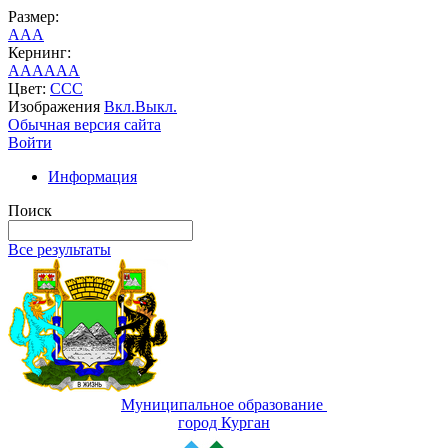
Размер:
A
A
A
Кернинг:
AA
AA
AA
Цвет:
C
C
C
Изображения
Вкл.
Выкл.
Обычная версия сайта
Войти
Информация
Поиск
Все результаты
Муниципальное образование
город Курган