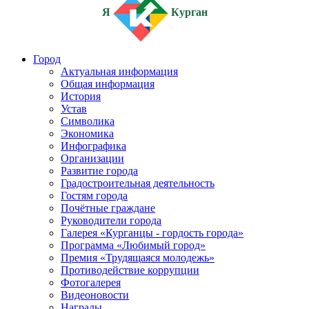
Я
Курган
Город
Актуальная информация
Общая информация
История
Устав
Символика
Экономика
Инфографика
Организации
Развитие города
Градостроительная деятельность
Гостям города
Почётные граждане
Руководители города
Галерея «Курганцы - гордость города»
Программа «Любимый город»
Премия «Трудящаяся молодежь»
Противодействие коррупции
Фотогалерея
Видеоновости
Награды