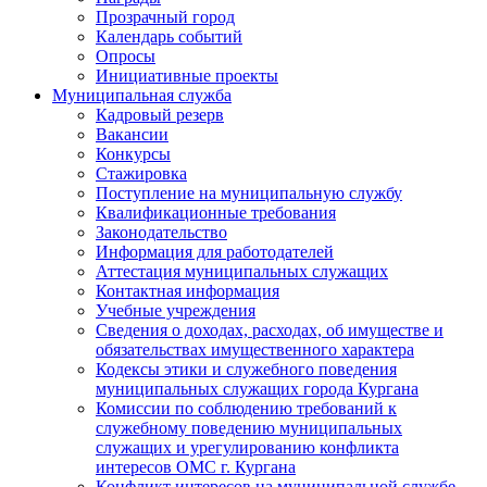
Прозрачный город
Календарь событий
Опросы
Инициативные проекты
Муниципальная служба
Кадровый резерв
Вакансии
Конкурсы
Стажировка
Поступление на муниципальную службу
Квалификационные требования
Законодательство
Информация для работодателей
Аттестация муниципальных служащих
Контактная информация
Учебные учреждения
Сведения о доходах, расходах, об имуществе и
обязательствах имущественного характера
Кодексы этики и служебного поведения
муниципальных служащих города Кургана
Комиссии по соблюдению требований к
служебному поведению муниципальных
служащих и урегулированию конфликта
интересов ОМС г. Кургана
Конфликт интересов на муниципальной службе