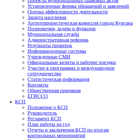
Проекты муниципальных правовых актов
Установленные формы обращений и заявлений
Оценка эффективности деятельности
Защита населения
Антитеррористическая комиссия города Кургана
Полномочия, задачи и функции
Муниципальная служба
Административная реформа
Результаты проверок
Информационные системы
Учрежденные СМИ
Официальные визиты и рабочие поездки
Участие в программах и международное
сотрудничество
Статистическая информация
Контакты
Общественная приемная
ЕГИССО
КСП
Положение о КСП
Руководитель
Регламент КСП
План работы на год
Отчеты и заключения КСП по итогам
контрольных мероприятий