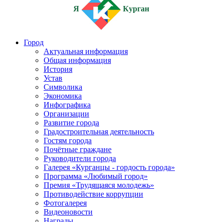
Я
Курган
Город
Актуальная информация
Общая информация
История
Устав
Символика
Экономика
Инфографика
Организации
Развитие города
Градостроительная деятельность
Гостям города
Почётные граждане
Руководители города
Галерея «Курганцы - гордость города»
Программа «Любимый город»
Премия «Трудящаяся молодежь»
Противодействие коррупции
Фотогалерея
Видеоновости
Награды