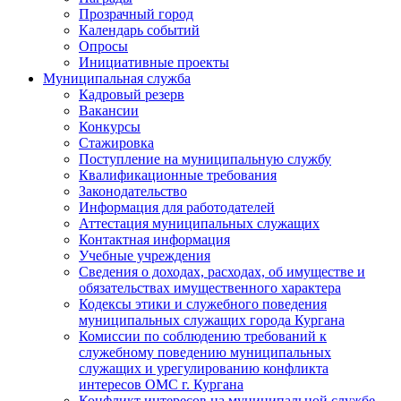
Прозрачный город
Календарь событий
Опросы
Инициативные проекты
Муниципальная служба
Кадровый резерв
Вакансии
Конкурсы
Стажировка
Поступление на муниципальную службу
Квалификационные требования
Законодательство
Информация для работодателей
Аттестация муниципальных служащих
Контактная информация
Учебные учреждения
Сведения о доходах, расходах, об имуществе и
обязательствах имущественного характера
Кодексы этики и служебного поведения
муниципальных служащих города Кургана
Комиссии по соблюдению требований к
служебному поведению муниципальных
служащих и урегулированию конфликта
интересов ОМС г. Кургана
Конфликт интересов на муниципальной службе