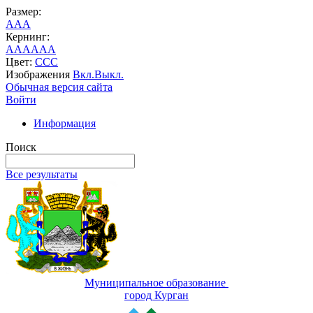
Размер:
A
A
A
Кернинг:
AA
AA
AA
Цвет:
C
C
C
Изображения
Вкл.
Выкл.
Обычная версия сайта
Войти
Информация
Поиск
Все результаты
Муниципальное образование
город Курган