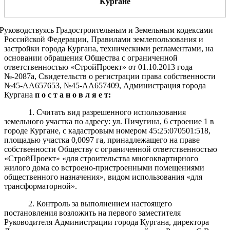
Курган
е
Руководствуясь Градостроительным и Земельным кодексами
Российской Федерации, Правилами землепользования и
застройки города Кургана, техническими регламентами, на
основании обращения Общества с ограниченной
ответственностью «СтройПроект» от 01.10.2013 года
№-2087а, Свидетельств о регистрации права собственности
№45-АА657653, №45-АА657409, Администрация города
Кургана
п о с т а н о в л я е т:
1. Cчитать вид разрешенного использования
земельного участка по адресу: ул. Пичугина, 6 строение 1 в
городе Кургане, с кадастровым номером 45:25:070501:518,
площадью участка 0,0097 га, принадлежащего на праве
собственности Обществу с ограниченной ответственностью
«СтройПроект» «для строительства многоквартирного
жилого дома со встроено-пристроенными помещениями
общественного назначения», видом использования «для
трансформаторной».
2. Контроль за выполнением настоящего
постановления возложить на первого заместителя
Руководителя Администрации города Кургана, директора