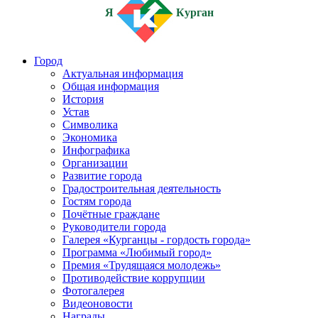
Я
Курган
Город
Актуальная информация
Общая информация
История
Устав
Символика
Экономика
Инфографика
Организации
Развитие города
Градостроительная деятельность
Гостям города
Почётные граждане
Руководители города
Галерея «Курганцы - гордость города»
Программа «Любимый город»
Премия «Трудящаяся молодежь»
Противодействие коррупции
Фотогалерея
Видеоновости
Награды