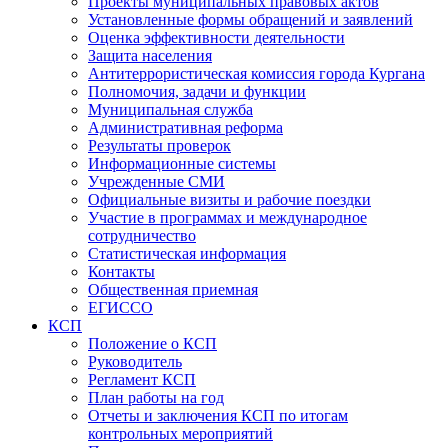
Проекты муниципальных правовых актов
Установленные формы обращений и заявлений
Оценка эффективности деятельности
Защита населения
Антитеррористическая комиссия города Кургана
Полномочия, задачи и функции
Муниципальная служба
Административная реформа
Результаты проверок
Информационные системы
Учрежденные СМИ
Официальные визиты и рабочие поездки
Участие в программах и международное
сотрудничество
Статистическая информация
Контакты
Общественная приемная
ЕГИССО
КСП
Положение о КСП
Руководитель
Регламент КСП
План работы на год
Отчеты и заключения КСП по итогам
контрольных мероприятий