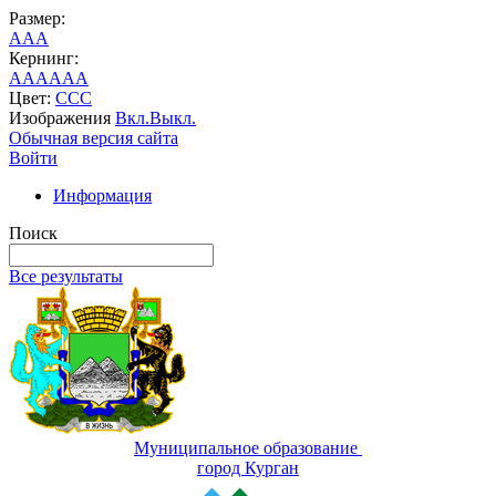
Размер:
A
A
A
Кернинг:
AA
AA
AA
Цвет:
C
C
C
Изображения
Вкл.
Выкл.
Обычная версия сайта
Войти
Информация
Поиск
Все результаты
Муниципальное образование
город Курган