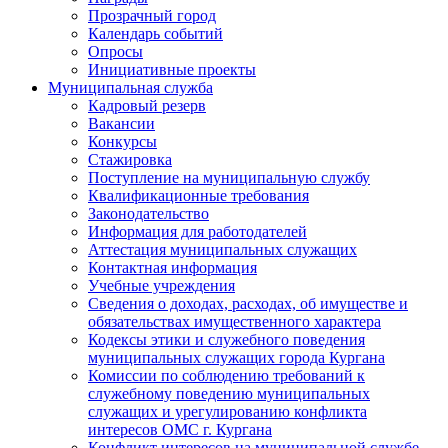
Прозрачный город
Календарь событий
Опросы
Инициативные проекты
Муниципальная служба
Кадровый резерв
Вакансии
Конкурсы
Стажировка
Поступление на муниципальную службу
Квалификационные требования
Законодательство
Информация для работодателей
Аттестация муниципальных служащих
Контактная информация
Учебные учреждения
Сведения о доходах, расходах, об имуществе и
обязательствах имущественного характера
Кодексы этики и служебного поведения
муниципальных служащих города Кургана
Комиссии по соблюдению требований к
служебному поведению муниципальных
служащих и урегулированию конфликта
интересов ОМС г. Кургана
Конфликт интересов на муниципальной службе