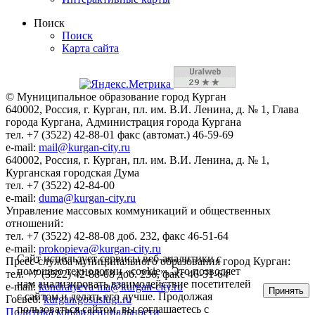
Поиск
Поиск
Карта сайта
© Муниципальное образование город Курган
640002, Россия, г. Курган, пл. им. В.И. Ленина, д. № 1, Глава
города Кургана, Администрация города Кургана
тел. +7 (3522) 42-88-01 факс (автомат.) 46-59-69
e-mail:
mail@kurgan-city.ru
640002, Россия, г. Курган, пл. им. В.И. Ленина, д. № 1,
Курганская городская Дума
тел. +7 (3522) 42-84-00
e-mail:
duma@kurgan-city.ru
Управление массовых коммуникаций и общественных
отношений:
тел. +7 (3522) 42-88-08 доб. 232, факс 46-51-64
e-mail:
prokopieva@kurgan-city.ru
Сайт использует сервисы веб-аналитики с
Пресс-служба муниципального образования город Курган:
помощью технологии «cookie». Это позволяет
тел. +7 (3522) 42-88-08 доб. 236, факс 46-51-64
нам анализировать взаимодействие посетителей
e-mail:
kondratyeva-ma@kurgan-city.ru
Принять
с сайтом и делать его лучше. Продолжая
Госвеб:
kurgan.gosuslugi.ru
пользоваться сайтом, вы соглашаетесь с
Политика конфиденциальности