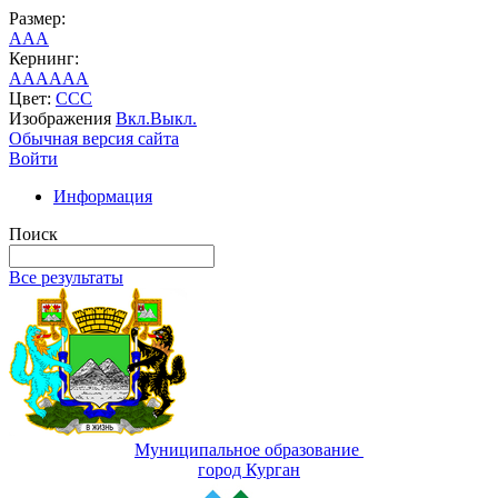
Размер:
A
A
A
Кернинг:
AA
AA
AA
Цвет:
C
C
C
Изображения
Вкл.
Выкл.
Обычная версия сайта
Войти
Информация
Поиск
Все результаты
Муниципальное образование
город Курган