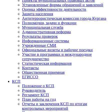
Проекты муниципальных правовых актов
Установленные формы обращений и заявлений
Оценка эффективности деятельности
Защита населения
Антитеррористическая комиссия города Кургана
Полномочия, задачи и функции
Муниципальная служба
Административная реформа
Результаты проверок
Информационные системы
Учрежденные СМИ
Официальные визиты и рабочие поездки
Участие в программах и международное
сотрудничество
Статистическая информация
Контакты
Общественная приемная
ЕГИССО
КСП
Положение о КСП
Руководитель
Регламент КСП
План работы на год
Отчеты и заключения КСП по итогам
контрольных мероприятий