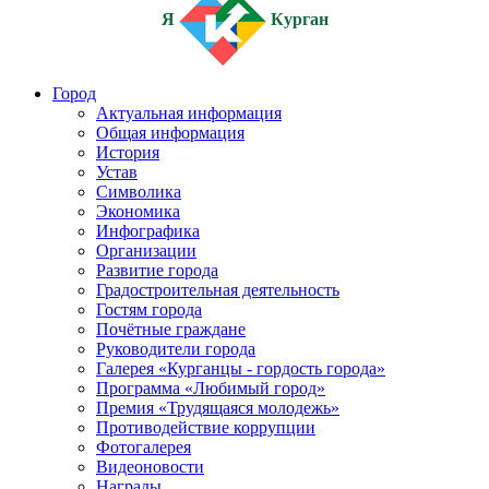
Я
Курган
Город
Актуальная информация
Общая информация
История
Устав
Символика
Экономика
Инфографика
Организации
Развитие города
Градостроительная деятельность
Гостям города
Почётные граждане
Руководители города
Галерея «Курганцы - гордость города»
Программа «Любимый город»
Премия «Трудящаяся молодежь»
Противодействие коррупции
Фотогалерея
Видеоновости
Награды