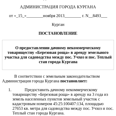
АДМИНИСТРАЦИЯ ГОРОДА КУРГАНА
от «_15_»________ноября 2013________ г. N__8493___
Курган
ПОСТАНОВЛЕНИЕ
О предоставлении
дачному некоммерческому
товариществу
«
Березовая роща
»
в
аренду
земельн
ого
участк
а
для
садоводства
между пос
.
Учхоз и
пос.
Теплый
стан г
орода
Курган
а
В соответствии с земельным законодательством
Администрация города Кургана
постановляет:
Предоставить дачному некоммерческому
товариществу «Березовая роща» в аренду на 3 года из
земель населенных пунктов земельный участок с
кадастровым номером 45:25:100407:134, площадью
27653 кв. метра для садоводства между пос. Учхоз и пос.
Теплый стан города Кургана.