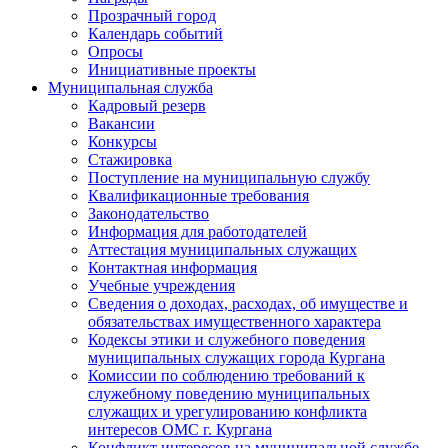
Прозрачный город
Календарь событий
Опросы
Инициативные проекты
Муниципальная служба
Кадровый резерв
Вакансии
Конкурсы
Стажировка
Поступление на муниципальную службу
Квалификационные требования
Законодательство
Информация для работодателей
Аттестация муниципальных служащих
Контактная информация
Учебные учреждения
Сведения о доходах, расходах, об имуществе и
обязательствах имущественного характера
Кодексы этики и служебного поведения
муниципальных служащих города Кургана
Комиссии по соблюдению требований к
служебному поведению муниципальных
служащих и урегулированию конфликта
интересов ОМС г. Кургана
Конфликт интересов на муниципальной службе