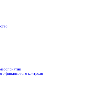
ество
 мероприятий
го финансового контроля