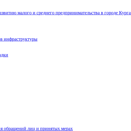
звитию малого и среднего предпринимательства в городе Курга
ов инфраструктуры
адки
ия обращений лиц и принятых мерах