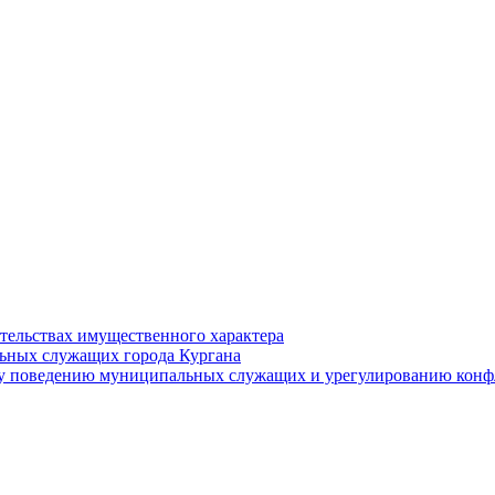
ательствах имущественного характера
ьных служащих города Кургана
у поведению муниципальных служащих и урегулированию конфл