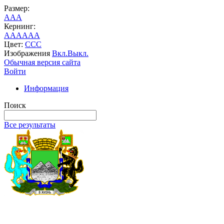
Размер:
A
A
A
Кернинг:
AA
AA
AA
Цвет:
C
C
C
Изображения
Вкл.
Выкл.
Обычная версия сайта
Войти
Информация
Поиск
Все результаты