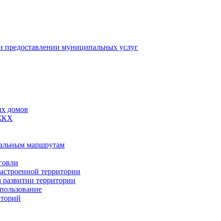
 предоставлении муниципальных услуг
ых домов
 ЖКХ
пальным маршрутам
говли
застроенной территории
м развитии территории
спользование
иторий