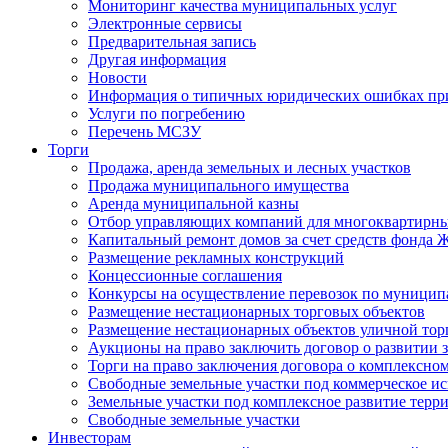
Мониторинг качества муниципальных услуг
Электронные сервисы
Предварительная запись
Другая информация
Новости
Информация о типичных юридических ошибках при
Услуги по погребению
Перечень МСЗУ
Торги
Продажа, аренда земельных и лесных участков
Продажа муниципального имущества
Аренда муниципальной казны
Отбор управляющих компаний для многоквартирн
Капитальный ремонт домов за счет средств фонда
Размещение рекламных конструкций
Концессионные соглашения
Конкурсы на осуществление перевозок по муници
Размещение нестационарных торговых объектов
Размещение нестационарных объектов уличной тор
Аукционы на право заключить договор о развитии 
Торги на право заключения договора о комплексно
Свободные земельные участки под коммерческое и
Земельные участки под комплексное развитие терр
Свободные земельные участки
Инвесторам