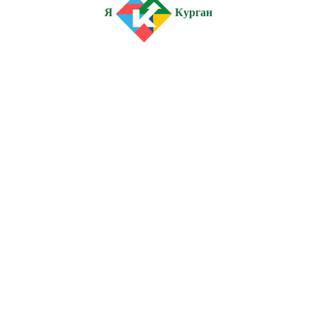
Я
Курган