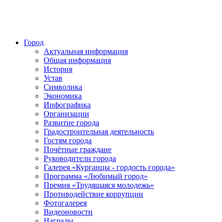
Город
Актуальная информация
Общая информация
История
Устав
Символика
Экономика
Инфографика
Организации
Развитие города
Градостроительная деятельность
Гостям города
Почётные граждане
Руководители города
Галерея «Курганцы - гордость города»
Программа «Любимый город»
Премия «Трудящаяся молодежь»
Противодействие коррупции
Фотогалерея
Видеоновости
Награды