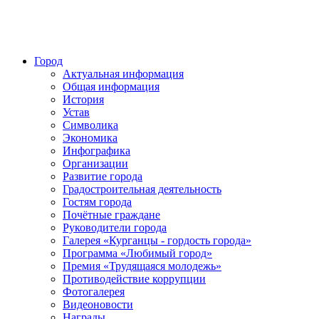
Город
Актуальная информация
Общая информация
История
Устав
Символика
Экономика
Инфографика
Организации
Развитие города
Градостроительная деятельность
Гостям города
Почётные граждане
Руководители города
Галерея «Курганцы - гордость города»
Программа «Любимый город»
Премия «Трудящаяся молодежь»
Противодействие коррупции
Фотогалерея
Видеоновости
Награды