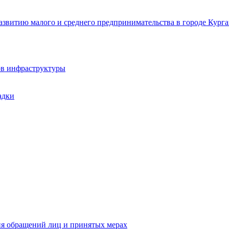
звитию малого и среднего предпринимательства в городе Курга
ов инфраструктуры
адки
ия обращений лиц и принятых мерах