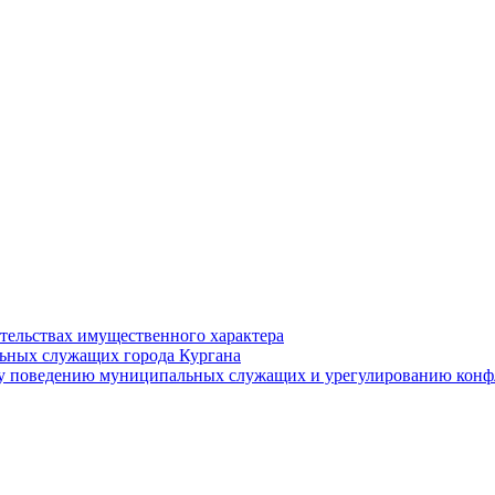
ательствах имущественного характера
ьных служащих города Кургана
у поведению муниципальных служащих и урегулированию конфл