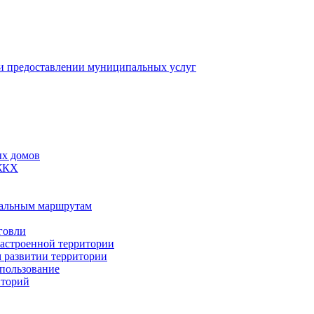
 предоставлении муниципальных услуг
ых домов
 ЖКХ
пальным маршрутам
говли
застроенной территории
м развитии территории
спользование
иторий