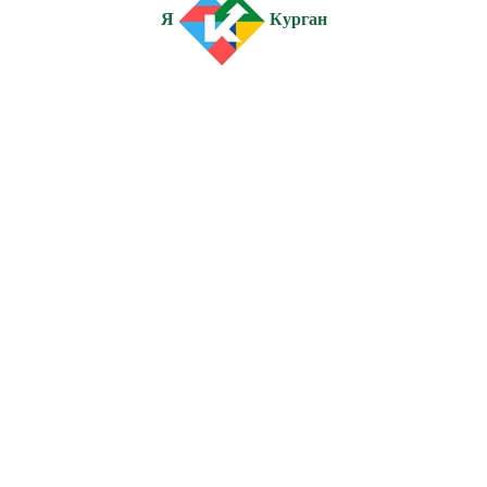
Я
Курган