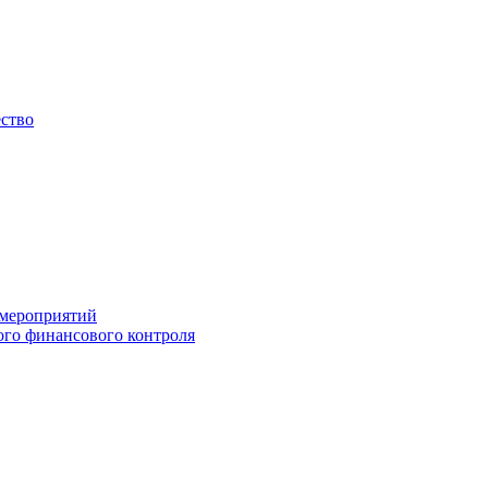
ество
 мероприятий
го финансового контроля