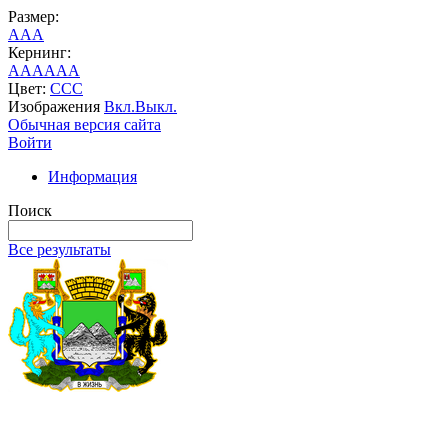
Размер:
A
A
A
Кернинг:
AA
AA
AA
Цвет:
C
C
C
Изображения
Вкл.
Выкл.
Обычная версия сайта
Войти
Информация
Поиск
Все результаты