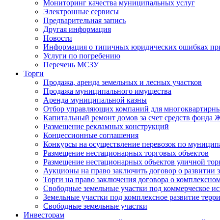
Мониторинг качества муниципальных услуг
Электронные сервисы
Предварительная запись
Другая информация
Новости
Информация о типичных юридических ошибках при
Услуги по погребению
Перечень МСЗУ
Торги
Продажа, аренда земельных и лесных участков
Продажа муниципального имущества
Аренда муниципальной казны
Отбор управляющих компаний для многоквартирн
Капитальный ремонт домов за счет средств фонда
Размещение рекламных конструкций
Концессионные соглашения
Конкурсы на осуществление перевозок по муници
Размещение нестационарных торговых объектов
Размещение нестационарных объектов уличной тор
Аукционы на право заключить договор о развитии 
Торги на право заключения договора о комплексно
Свободные земельные участки под коммерческое и
Земельные участки под комплексное развитие терр
Свободные земельные участки
Инвесторам