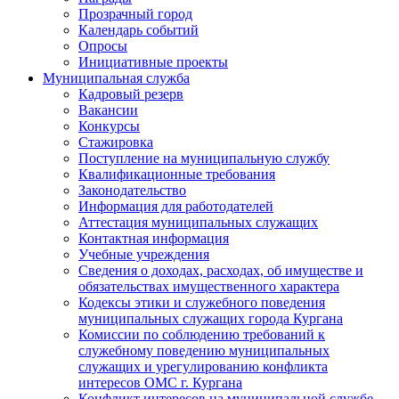
Прозрачный город
Календарь событий
Опросы
Инициативные проекты
Муниципальная служба
Кадровый резерв
Вакансии
Конкурсы
Стажировка
Поступление на муниципальную службу
Квалификационные требования
Законодательство
Информация для работодателей
Аттестация муниципальных служащих
Контактная информация
Учебные учреждения
Сведения о доходах, расходах, об имуществе и
обязательствах имущественного характера
Кодексы этики и служебного поведения
муниципальных служащих города Кургана
Комиссии по соблюдению требований к
служебному поведению муниципальных
служащих и урегулированию конфликта
интересов ОМС г. Кургана
Конфликт интересов на муниципальной службе