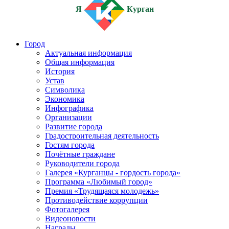
Я
Курган
Город
Актуальная информация
Общая информация
История
Устав
Символика
Экономика
Инфографика
Организации
Развитие города
Градостроительная деятельность
Гостям города
Почётные граждане
Руководители города
Галерея «Курганцы - гордость города»
Программа «Любимый город»
Премия «Трудящаяся молодежь»
Противодействие коррупции
Фотогалерея
Видеоновости
Награды