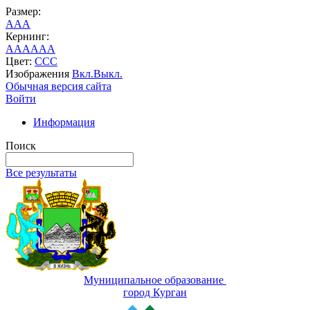
Размер:
A
A
A
Кернинг:
AA
AA
AA
Цвет:
C
C
C
Изображения
Вкл.
Выкл.
Обычная версия сайта
Войти
Информация
Поиск
Все результаты
Муниципальное образование
город Курган