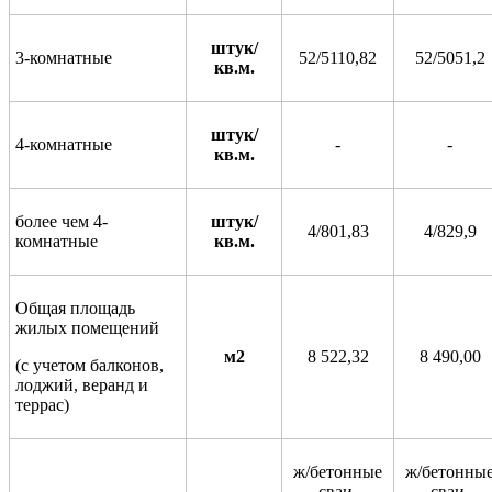
штук/
3-комнатные
52/5110,82
52/5051,2
кв.м.
штук/
4-комнатные
-
-
кв.м.
более чем 4-
штук/
4/801,83
4/829,9
комнатные
кв.м.
Общая площадь
жилых помещений
м2
8 522,32
8 490,00
(с учетом балконов,
лоджий, веранд и
террас)
ж/бетонные
ж/бетонны
сваи,
сваи,