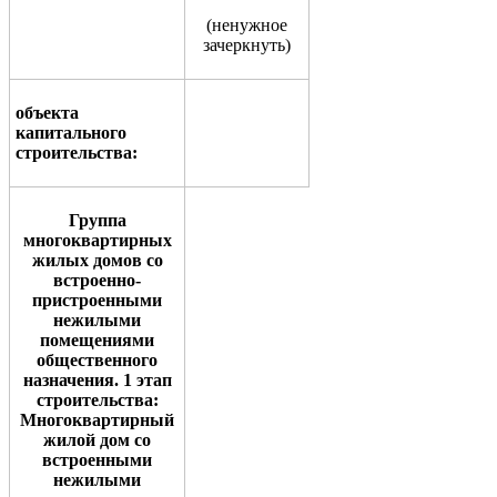
(
ненужное
зачеркнуть
)
объекта
капитального
стро
и
тельства
:
Группа
многоквартирных
жилых домов со
встроенно-
пристроенными
нежилыми
помещениями
общественного
назначения. 1 этап
строительства:
Многоквартирный
жилой
дом со
встроенными
нежилыми