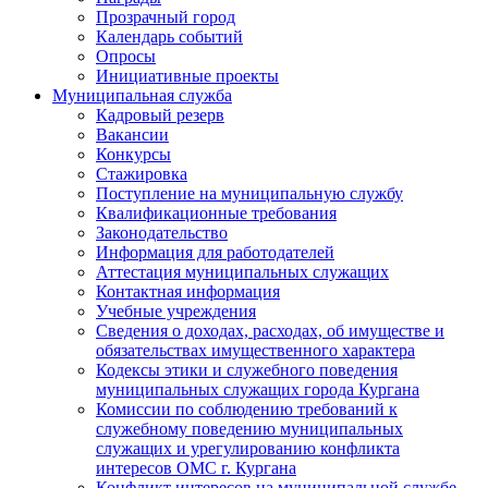
Прозрачный город
Календарь событий
Опросы
Инициативные проекты
Муниципальная служба
Кадровый резерв
Вакансии
Конкурсы
Стажировка
Поступление на муниципальную службу
Квалификационные требования
Законодательство
Информация для работодателей
Аттестация муниципальных служащих
Контактная информация
Учебные учреждения
Сведения о доходах, расходах, об имуществе и
обязательствах имущественного характера
Кодексы этики и служебного поведения
муниципальных служащих города Кургана
Комиссии по соблюдению требований к
служебному поведению муниципальных
служащих и урегулированию конфликта
интересов ОМС г. Кургана
Конфликт интересов на муниципальной службе