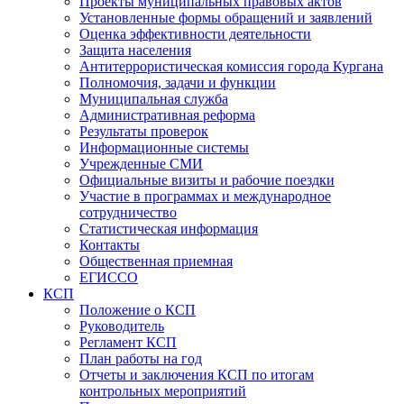
Проекты муниципальных правовых актов
Установленные формы обращений и заявлений
Оценка эффективности деятельности
Защита населения
Антитеррористическая комиссия города Кургана
Полномочия, задачи и функции
Муниципальная служба
Административная реформа
Результаты проверок
Информационные системы
Учрежденные СМИ
Официальные визиты и рабочие поездки
Участие в программах и международное
сотрудничество
Статистическая информация
Контакты
Общественная приемная
ЕГИССО
КСП
Положение о КСП
Руководитель
Регламент КСП
План работы на год
Отчеты и заключения КСП по итогам
контрольных мероприятий