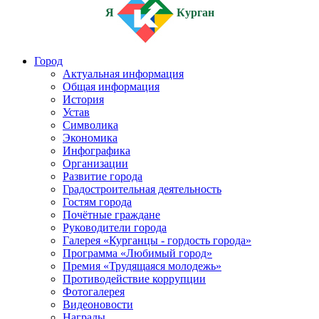
Я
Курган
Город
Актуальная информация
Общая информация
История
Устав
Символика
Экономика
Инфографика
Организации
Развитие города
Градостроительная деятельность
Гостям города
Почётные граждане
Руководители города
Галерея «Курганцы - гордость города»
Программа «Любимый город»
Премия «Трудящаяся молодежь»
Противодействие коррупции
Фотогалерея
Видеоновости
Награды