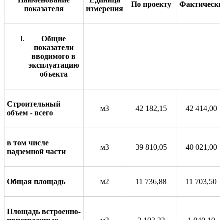
По
прое
к
ту
Фактич
е
ск
показ
а
теля
измер
е
ния
Общие
показатели
вводимого в
эксплуатацию
объекта
Строительный
м3
42 182,15
42 414,00
объем - всего
в том числе
м3
39 810,05
40 021,00
надземной части
Общая площадь
м2
11 736,88
11 703,50
Площадь встроенно-