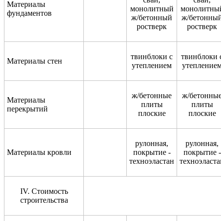
Материалы
монолитный
монолитны
фундаментов
ж/бетонный
ж/бетонны
ростверк
ростверк
твинблоки с
твинблоки 
Материалы стен
утеплением
утепление
ж/бетонные
ж/бетонны
Материалы
плиты
плиты
перекрытий
плоские
плоские
рулонная,
рулонная,
Материалы кровли
покрытие -
покрытие -
техноэластан
техноэласта
IV
. Стоимость
строительства