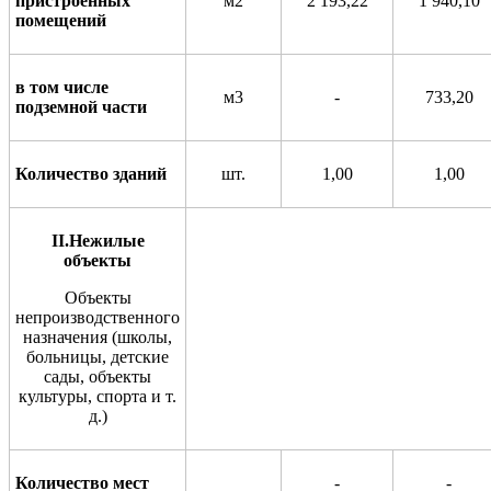
пристроенных
м2
2 193,22
1 940,10
помещений
в том числе
м3
-
733,20
подземной части
Количество зданий
шт.
1,00
1,00
II
.Нежилые
объекты
Объекты
непроизводственного
назначения (школы,
больницы,
детские
сады, объекты
культуры, спо
р
та и т.
д.)
Количество мест
-
-