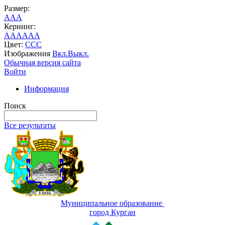
Размер:
A
A
A
Кернинг:
AA
AA
AA
Цвет:
C
C
C
Изображения
Вкл.
Выкл.
Обычная версия сайта
Войти
Информация
Поиск
Все результаты
Муниципальное образование
город Курган