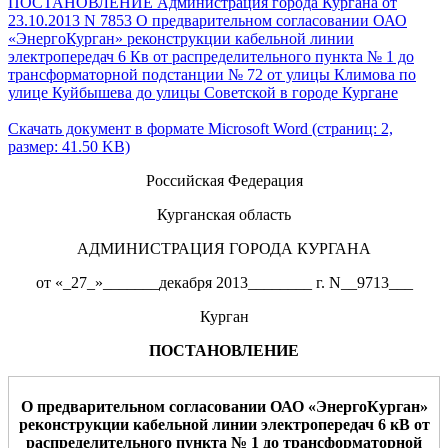
ПОСТАНОВЛЕНИЕ Администрация города Кургана от
23.10.2013 N 7853 О предварительном согласовании ОАО
«ЭнергоКурган» реконструкции кабельной линии
электропередач 6 Кв от распределительного пункта № 1 до
трансформаторной подстанции № 72 от улицы Климова по
улице Куйбышева до улицы Советской в городе Кургане
Скачать документ в формате Microsoft Word (страниц: 2,
размер: 41.50 KB)
Российская Федерация
Курганская область
АДМИНИСТРАЦИЯ ГОРОДА КУРГАНА
от «_27_»_______декабря 2013________ г. N__9713___
Курган
ПОСТАНОВЛЕНИЕ
О предвари
тельном согласовании ОАО «
ЭнергоКурган
»
реконструкции
кабельной линии электропередач 6
кВ
от
распределительного пункта № 1 до трансформаторной