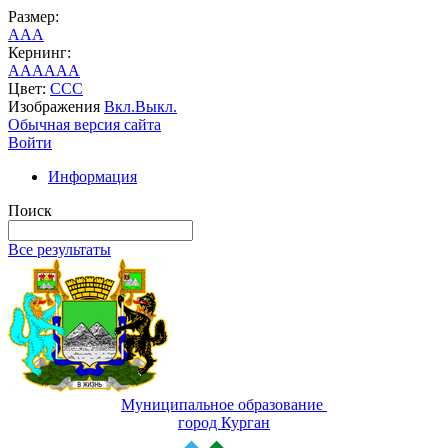
Размер:
A
A
A
Кернинг:
AA
AA
AA
Цвет:
C
C
C
Изображения
Вкл.
Выкл.
Обычная версия сайта
Войти
Информация
Поиск
Все результаты
Муниципальное образование
город Курган