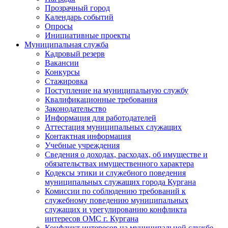
Прозрачный город
Календарь событий
Опросы
Инициативные проекты
Муниципальная служба
Кадровый резерв
Вакансии
Конкурсы
Стажировка
Поступление на муниципальную службу
Квалификационные требования
Законодательство
Информация для работодателей
Аттестация муниципальных служащих
Контактная информация
Учебные учреждения
Сведения о доходах, расходах, об имуществе и
обязательствах имущественного характера
Кодексы этики и служебного поведения
муниципальных служащих города Кургана
Комиссии по соблюдению требований к
служебному поведению муниципальных
служащих и урегулированию конфликта
интересов ОМС г. Кургана
Конфликт интересов на муниципальной службе