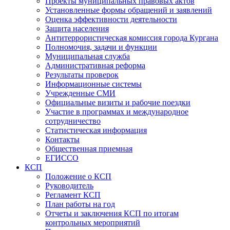
Проекты муниципальных правовых актов
Установленные формы обращений и заявлений
Оценка эффективности деятельности
Защита населения
Антитеррористическая комиссия города Кургана
Полномочия, задачи и функции
Муниципальная служба
Административная реформа
Результаты проверок
Информационные системы
Учрежденные СМИ
Официальные визиты и рабочие поездки
Участие в программах и международное
сотрудничество
Статистическая информация
Контакты
Общественная приемная
ЕГИССО
КСП
Положение о КСП
Руководитель
Регламент КСП
План работы на год
Отчеты и заключения КСП по итогам
контрольных мероприятий