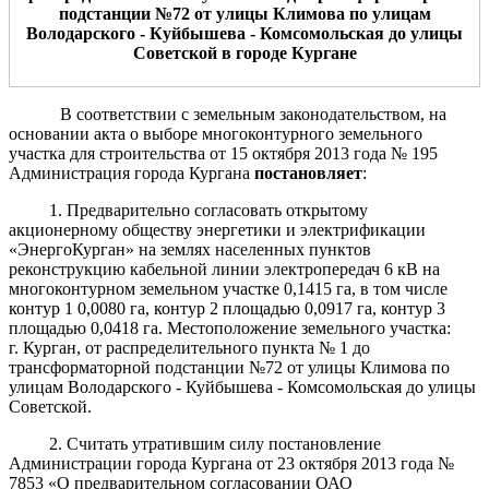
подстанции №72 от улицы Климова по улицам
Володарского - Куйбышева - Комсомольская до улицы
Советской
в
городе
Курган
е
В соответствии с земельным законодательством, на
основании акта о выборе многоконтурного земельного
участка для строительства от 15 октября 2013 года № 195
Администрация города Кургана
постановляет
:
1. Предварительно согласовать открытому
акционерному обществу энергетики и электрификации
«ЭнергоКурган» на землях населенных пунктов
реконструкцию кабельной линии электропередач 6 кВ на
многоконтурном земельном участке 0,1415 га, в том числе
контур 1 0,0080 га, контур 2 площадью 0,0917 га, контур 3
площадью 0,0418 га. Местоположение земельного участка:
г. Курган, от распределительного пункта № 1 до
трансформаторной подстанции №72 от улицы Климова по
улицам Володарского - Куйбышева - Комсомольская до улицы
Советской.
2. Считать утратившим силу постановление
Администрации города Кургана от 23 октября 2013 года №
7853 «О предварительном согласовании ОАО