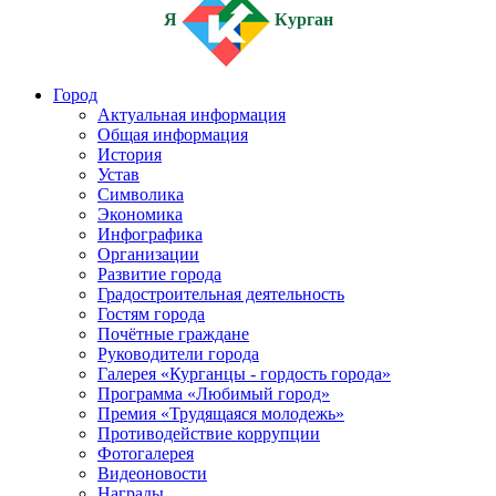
Я
Курган
Город
Актуальная информация
Общая информация
История
Устав
Символика
Экономика
Инфографика
Организации
Развитие города
Градостроительная деятельность
Гостям города
Почётные граждане
Руководители города
Галерея «Курганцы - гордость города»
Программа «Любимый город»
Премия «Трудящаяся молодежь»
Противодействие коррупции
Фотогалерея
Видеоновости
Награды