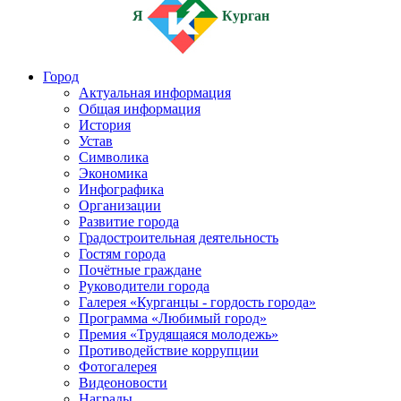
Я
Курган
Город
Актуальная информация
Общая информация
История
Устав
Символика
Экономика
Инфографика
Организации
Развитие города
Градостроительная деятельность
Гостям города
Почётные граждане
Руководители города
Галерея «Курганцы - гордость города»
Программа «Любимый город»
Премия «Трудящаяся молодежь»
Противодействие коррупции
Фотогалерея
Видеоновости
Награды