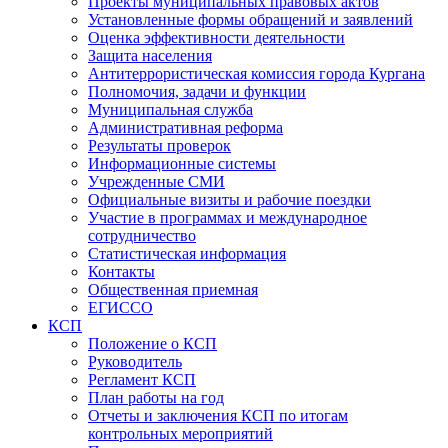
Проекты муниципальных правовых актов
Установленные формы обращений и заявлений
Оценка эффективности деятельности
Защита населения
Антитеррористическая комиссия города Кургана
Полномочия, задачи и функции
Муниципальная служба
Административная реформа
Результаты проверок
Информационные системы
Учрежденные СМИ
Официальные визиты и рабочие поездки
Участие в программах и международное
сотрудничество
Статистическая информация
Контакты
Общественная приемная
ЕГИССО
КСП
Положение о КСП
Руководитель
Регламент КСП
План работы на год
Отчеты и заключения КСП по итогам
контрольных мероприятий