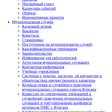
Прозрачный город
Календарь событий
Опросы
Инициативные проекты
Муниципальная служба
Кадровый резерв
Вакансии
Конкурсы
Стажировка
Поступление на муниципальную службу
Квалификационные требования
Законодательство
Информация для работодателей
Аттестация муниципальных служащих
Контактная информация
Учебные учреждения
Сведения о доходах, расходах, об имуществе и
обязательствах имущественного характера
Кодексы этики и служебного поведения
муниципальных служащих города Кургана
Комиссии по соблюдению требований к
служебному поведению муниципальных
служащих и урегулированию конфликта
интересов ОМС г. Кургана
Конфликт интересов на муниципальной службе