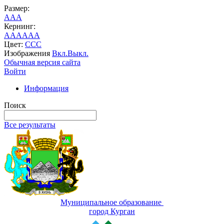
Размер:
A
A
A
Кернинг:
AA
AA
AA
Цвет:
C
C
C
Изображения
Вкл.
Выкл.
Обычная версия сайта
Войти
Информация
Поиск
Все результаты
Муниципальное образование
город Курган