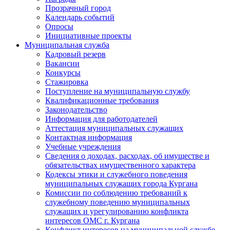
Прозрачный город
Календарь событий
Опросы
Инициативные проекты
Муниципальная служба
Кадровый резерв
Вакансии
Конкурсы
Стажировка
Поступление на муниципальную службу
Квалификационные требования
Законодательство
Информация для работодателей
Аттестация муниципальных служащих
Контактная информация
Учебные учреждения
Сведения о доходах, расходах, об имуществе и
обязательствах имущественного характера
Кодексы этики и служебного поведения
муниципальных служащих города Кургана
Комиссии по соблюдению требований к
служебному поведению муниципальных
служащих и урегулированию конфликта
интересов ОМС г. Кургана
Конфликт интересов на муниципальной службе