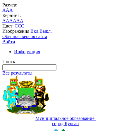
Размер:
A
A
A
Кернинг:
AA
AA
AA
Цвет:
C
C
C
Изображения
Вкл.
Выкл.
Обычная версия сайта
Войти
Информация
Поиск
Все результаты
Муниципальное образование
город Курган