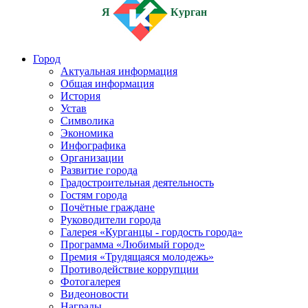
Я
Курган
Город
Актуальная информация
Общая информация
История
Устав
Символика
Экономика
Инфографика
Организации
Развитие города
Градостроительная деятельность
Гостям города
Почётные граждане
Руководители города
Галерея «Курганцы - гордость города»
Программа «Любимый город»
Премия «Трудящаяся молодежь»
Противодействие коррупции
Фотогалерея
Видеоновости
Награды