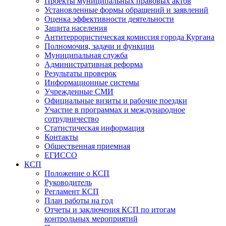
Проекты муниципальных правовых актов
Установленные формы обращений и заявлений
Оценка эффективности деятельности
Защита населения
Антитеррористическая комиссия города Кургана
Полномочия, задачи и функции
Муниципальная служба
Административная реформа
Результаты проверок
Информационные системы
Учрежденные СМИ
Официальные визиты и рабочие поездки
Участие в программах и международное
сотрудничество
Статистическая информация
Контакты
Общественная приемная
ЕГИССО
КСП
Положение о КСП
Руководитель
Регламент КСП
План работы на год
Отчеты и заключения КСП по итогам
контрольных мероприятий