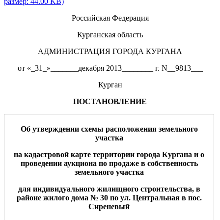
размер: 44.00 KB)
Российская Федерация
Курганская область
АДМИНИСТРАЦИЯ ГОРОДА КУРГАНА
от «_31_»_______декабря 2013________ г. N__9813___
Курган
ПОСТАНОВЛЕНИЕ
Об утверждении схем
ы
расположения земельн
ого
участк
а
н
а кадастровой карте территории города Кургана
и о
проведении аукциона по продаже в собственность
земельного участка
для
индивидуального жилищного строительства
, в
районе жилого дома № 30
по ул.
Центральная в пос.
Сиреневый