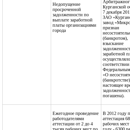
Арбитражног
Недопущение
Курганской о
просроченной
7 декабря 201
задолженности по
ЗАО «Курган
выплате заработной
завод «Микр
платы организациями
признан
города
несостоятел
(банкротом),
взыскание
задолженност
заработной п
осуществляло
соответствии
Федеральным
«О несостоят
(банкротстве)
настоящее вр
задолженнос
погашена).
Ежегодное проведение
В 2012 году 
работодателями
аттестация 6
аттестации от 2 до 4
рабочих мест 
тысяч рабочих мест по
году - 6300 р