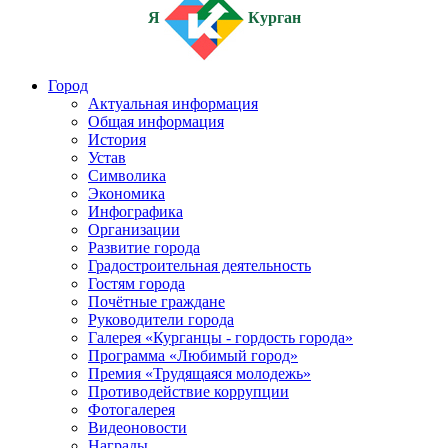
Я
Курган
Город
Актуальная информация
Общая информация
История
Устав
Символика
Экономика
Инфографика
Организации
Развитие города
Градостроительная деятельность
Гостям города
Почётные граждане
Руководители города
Галерея «Курганцы - гордость города»
Программа «Любимый город»
Премия «Трудящаяся молодежь»
Противодействие коррупции
Фотогалерея
Видеоновости
Награды