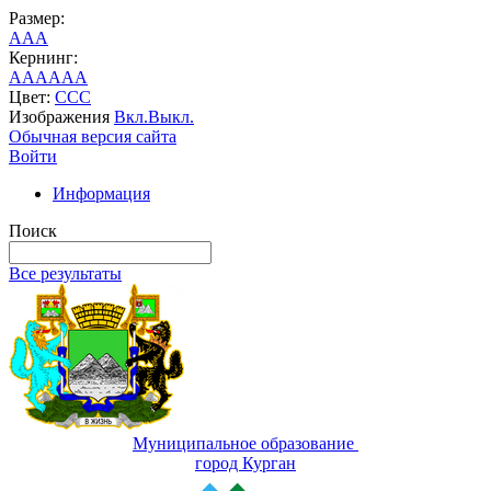
Размер:
A
A
A
Кернинг:
AA
AA
AA
Цвет:
C
C
C
Изображения
Вкл.
Выкл.
Обычная версия сайта
Войти
Информация
Поиск
Все результаты
Муниципальное образование
город Курган