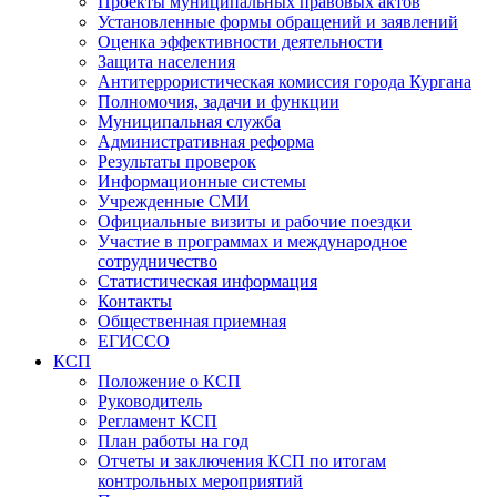
Проекты муниципальных правовых актов
Установленные формы обращений и заявлений
Оценка эффективности деятельности
Защита населения
Антитеррористическая комиссия города Кургана
Полномочия, задачи и функции
Муниципальная служба
Административная реформа
Результаты проверок
Информационные системы
Учрежденные СМИ
Официальные визиты и рабочие поездки
Участие в программах и международное
сотрудничество
Статистическая информация
Контакты
Общественная приемная
ЕГИССО
КСП
Положение о КСП
Руководитель
Регламент КСП
План работы на год
Отчеты и заключения КСП по итогам
контрольных мероприятий