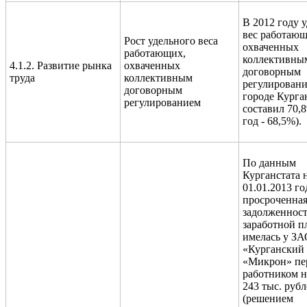
В 2012 году 
вес работающ
Рост удельного веса
охваченных
работающих,
коллективны
4.1.2. Развитие рынка
охваченных
договорным
труда
коллективным
регулировани
договорным
городе Курга
регулированием
составил 70,
год - 68,5%).
По данным
Курганстата 
01.01.2013 го
просроченна
задолженност
заработной п
имелась у З
«Курганский 
«Микрон» пе
работником н
243 тыс. руб
(решением