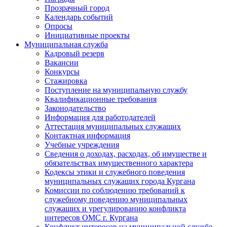
Прозрачный город
Календарь событий
Опросы
Инициативные проекты
Муниципальная служба
Кадровый резерв
Вакансии
Конкурсы
Стажировка
Поступление на муниципальную службу
Квалификационные требования
Законодательство
Информация для работодателей
Аттестация муниципальных служащих
Контактная информация
Учебные учреждения
Сведения о доходах, расходах, об имуществе и
обязательствах имущественного характера
Кодексы этики и служебного поведения
муниципальных служащих города Кургана
Комиссии по соблюдению требований к
служебному поведению муниципальных
служащих и урегулированию конфликта
интересов ОМС г. Кургана
Конфликт интересов на муниципальной службе