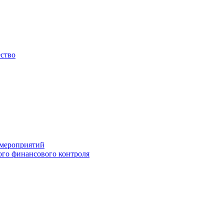
ество
 мероприятий
го финансового контроля