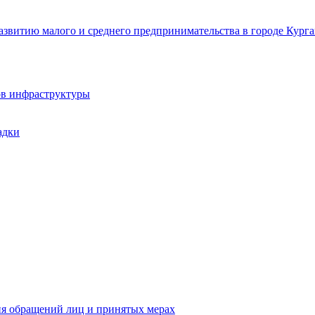
звитию малого и среднего предпринимательства в городе Курга
ов инфраструктуры
адки
ия обращений лиц и принятых мерах