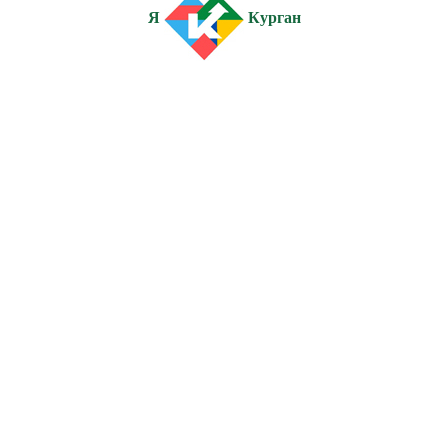
Я
Курган