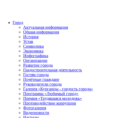
Город
Актуальная информация
Общая информация
История
Устав
Символика
Экономика
Инфографика
Организации
Развитие города
Градостроительная деятельность
Гостям города
Почётные граждане
Руководители города
Галерея «Курганцы - гордость города»
Программа «Любимый город»
Премия «Трудящаяся молодежь»
Противодействие коррупции
Фотогалерея
Видеоновости
Награды