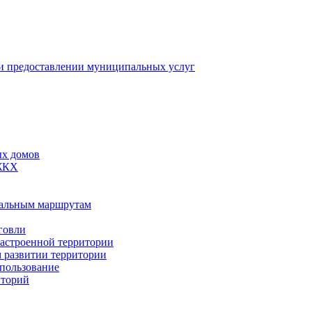
 предоставлении муниципальных услуг
ых домов
 ЖКХ
пальным маршрутам
говли
застроенной территории
м развитии территории
спользование
иторий