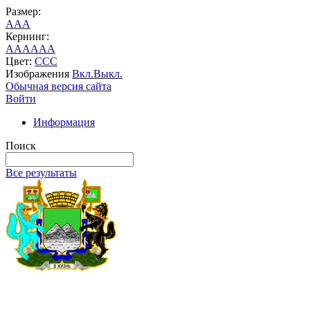
Размер:
A
A
A
Кернинг:
AA
AA
AA
Цвет:
C
C
C
Изображения
Вкл.
Выкл.
Обычная версия сайта
Войти
Информация
Поиск
Все результаты