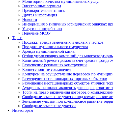
Мониторинг качества муниципальных услуг
Электронные сервисы
Предварительная запись
Другая информация
Новости
Информация о типичных юридических ошибках при
Услуги по погребению
Перечень МСЗУ
Торги
Продажа, аренда земельных и лесных участков
Продажа муниципального имущества
Аренда муниципальной казны
Отбор управляющих компаний для многоквартирн
Капитальный ремонт домов за счет средств фонда
Размещение рекламных конструкций
Концессионные соглашения
Конкурсы на осуществление перевозок по муници
Размещение нестационарных торговых объектов
Размещение нестационарных объектов уличной тор
Аукционы на право заключить договор о развитии 
Торги на право заключения договора о комплексно
Свободные земельные участки под коммерческое и
Земельные участки под комплексное развитие терр
Свободные земельные участки
Инвесторам