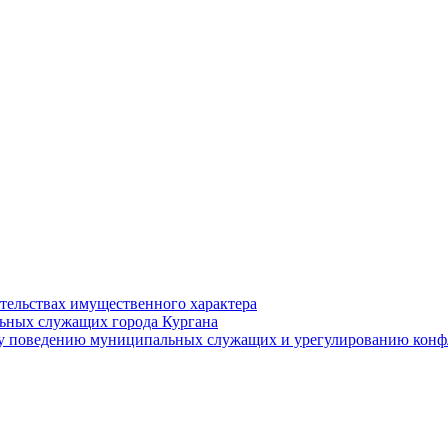
ательствах имущественного характера
ьных служащих города Кургана
у поведению муниципальных служащих и урегулированию конфл