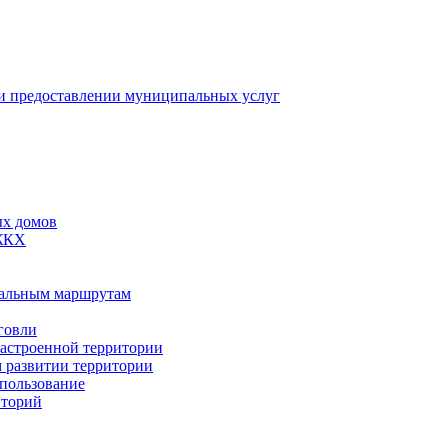
 предоставлении муниципальных услуг
ых домов
 ЖКХ
пальным маршрутам
говли
застроенной территории
м развитии территории
спользование
иторий