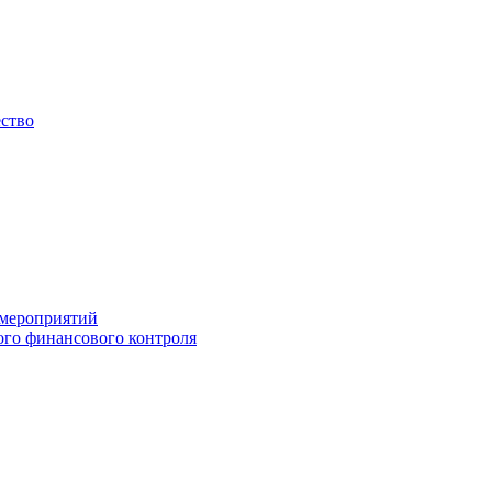
ество
 мероприятий
го финансового контроля