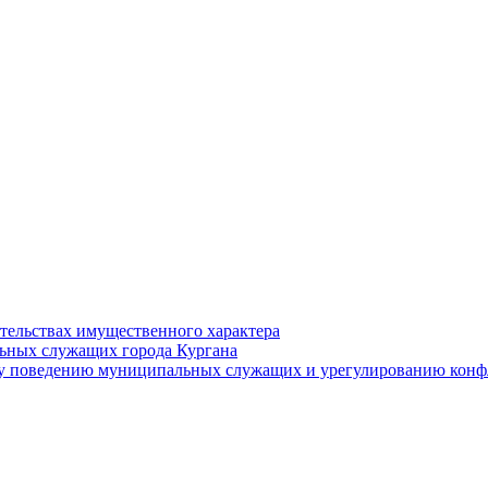
ательствах имущественного характера
ьных служащих города Кургана
у поведению муниципальных служащих и урегулированию конфл