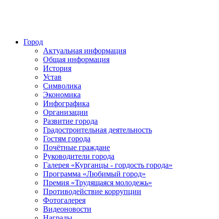
Город
Актуальная информация
Общая информация
История
Устав
Символика
Экономика
Инфографика
Организации
Развитие города
Градостроительная деятельность
Гостям города
Почётные граждане
Руководители города
Галерея «Курганцы - гордость города»
Программа «Любимый город»
Премия «Трудящаяся молодежь»
Противодействие коррупции
Фотогалерея
Видеоновости
Награды