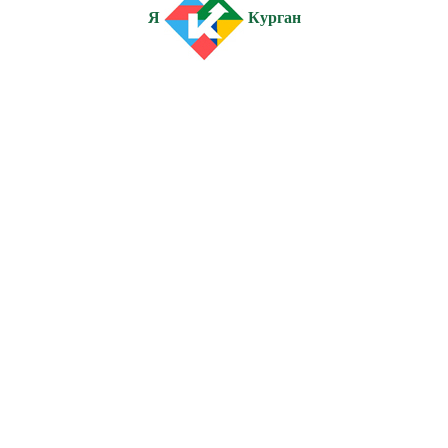
Я
Курган