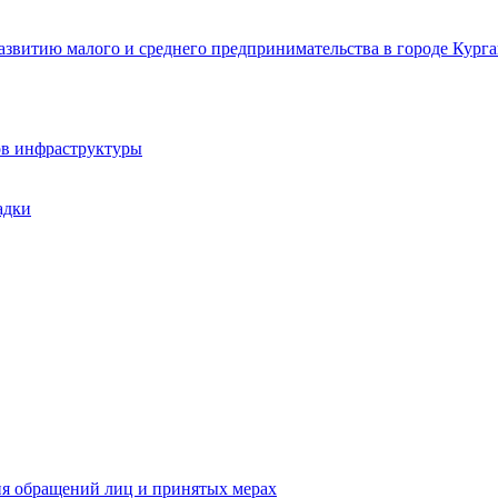
звитию малого и среднего предпринимательства в городе Курга
ов инфраструктуры
адки
ия обращений лиц и принятых мерах