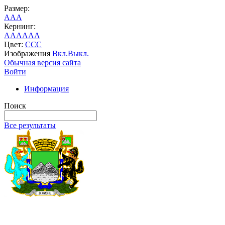
Размер:
A
A
A
Кернинг:
AA
AA
AA
Цвет:
C
C
C
Изображения
Вкл.
Выкл.
Обычная версия сайта
Войти
Информация
Поиск
Все результаты