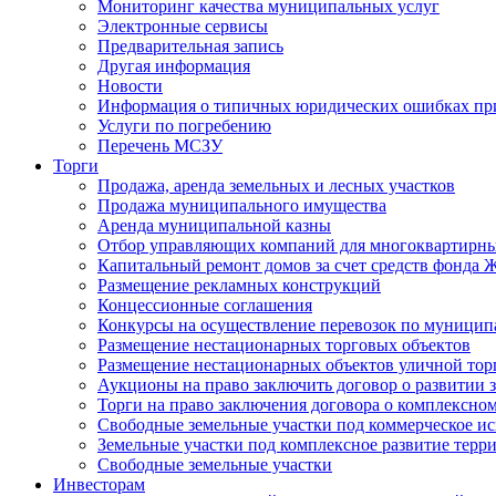
Мониторинг качества муниципальных услуг
Электронные сервисы
Предварительная запись
Другая информация
Новости
Информация о типичных юридических ошибках при
Услуги по погребению
Перечень МСЗУ
Торги
Продажа, аренда земельных и лесных участков
Продажа муниципального имущества
Аренда муниципальной казны
Отбор управляющих компаний для многоквартирн
Капитальный ремонт домов за счет средств фонда
Размещение рекламных конструкций
Концессионные соглашения
Конкурсы на осуществление перевозок по муници
Размещение нестационарных торговых объектов
Размещение нестационарных объектов уличной тор
Аукционы на право заключить договор о развитии 
Торги на право заключения договора о комплексно
Свободные земельные участки под коммерческое и
Земельные участки под комплексное развитие терр
Свободные земельные участки
Инвесторам