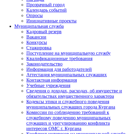
Прозрачный город
Календарь событий
Опросы
Инициативные проекты
Муниципальная служба
Кадровый резерв
Вакансии
Конкурсы
Стажировка
Поступление на муниципальную службу
Квалификационные требования
Законодательство
Информация для работодателей
Аттестация муниципальных служащих
Контактная информация
Учебные учреждения
Сведения о доходах, расходах, об имуществе и
обязательствах имущественного характера
Кодексы этики и служебного поведения
муниципальных служащих города Кургана
Комиссии по соблюдению требований к
служебному поведению муниципальных
служащих и урегулированию конфликта
интересов ОМС г. Кургана
Конфликт интересов на муниципальной службе