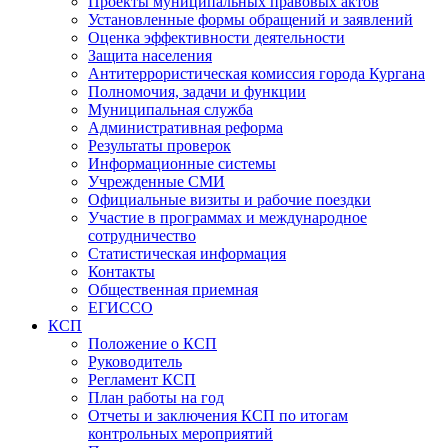
Проекты муниципальных правовых актов
Установленные формы обращений и заявлений
Оценка эффективности деятельности
Защита населения
Антитеррористическая комиссия города Кургана
Полномочия, задачи и функции
Муниципальная служба
Административная реформа
Результаты проверок
Информационные системы
Учрежденные СМИ
Официальные визиты и рабочие поездки
Участие в программах и международное
сотрудничество
Статистическая информация
Контакты
Общественная приемная
ЕГИССО
КСП
Положение о КСП
Руководитель
Регламент КСП
План работы на год
Отчеты и заключения КСП по итогам
контрольных мероприятий