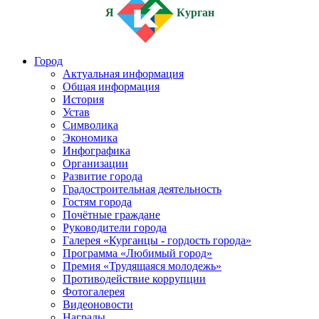
Я
Курган
Город
Актуальная информация
Общая информация
История
Устав
Символика
Экономика
Инфографика
Организации
Развитие города
Градостроительная деятельность
Гостям города
Почётные граждане
Руководители города
Галерея «Курганцы - гордость города»
Программа «Любимый город»
Премия «Трудящаяся молодежь»
Противодействие коррупции
Фотогалерея
Видеоновости
Награды