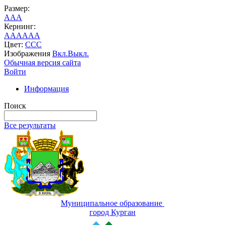
Размер:
A
A
A
Кернинг:
AA
AA
AA
Цвет:
C
C
C
Изображения
Вкл.
Выкл.
Обычная версия сайта
Войти
Информация
Поиск
Все результаты
Муниципальное образование
город Курган