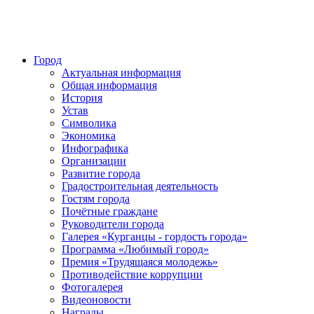
Город
Актуальная информация
Общая информация
История
Устав
Символика
Экономика
Инфографика
Организации
Развитие города
Градостроительная деятельность
Гостям города
Почётные граждане
Руководители города
Галерея «Курганцы - гордость города»
Программа «Любимый город»
Премия «Трудящаяся молодежь»
Противодействие коррупции
Фотогалерея
Видеоновости
Награды