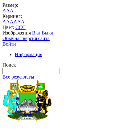
Размер:
A
A
A
Кернинг:
AA
AA
AA
Цвет:
C
C
C
Изображения
Вкл.
Выкл.
Обычная версия сайта
Войти
Информация
Поиск
Все результаты