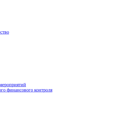
ество
 мероприятий
го финансового контроля