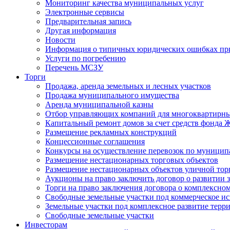
Мониторинг качества муниципальных услуг
Электронные сервисы
Предварительная запись
Другая информация
Новости
Информация о типичных юридических ошибках при
Услуги по погребению
Перечень МСЗУ
Торги
Продажа, аренда земельных и лесных участков
Продажа муниципального имущества
Аренда муниципальной казны
Отбор управляющих компаний для многоквартирн
Капитальный ремонт домов за счет средств фонда
Размещение рекламных конструкций
Концессионные соглашения
Конкурсы на осуществление перевозок по муници
Размещение нестационарных торговых объектов
Размещение нестационарных объектов уличной тор
Аукционы на право заключить договор о развитии 
Торги на право заключения договора о комплексно
Свободные земельные участки под коммерческое и
Земельные участки под комплексное развитие терр
Свободные земельные участки
Инвесторам