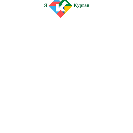
Я
Курган