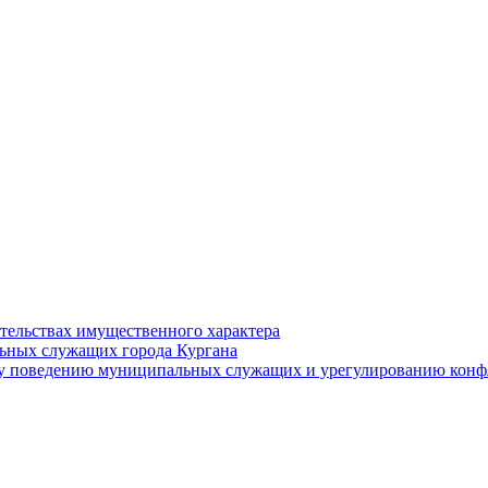
ательствах имущественного характера
ьных служащих города Кургана
у поведению муниципальных служащих и урегулированию конфл