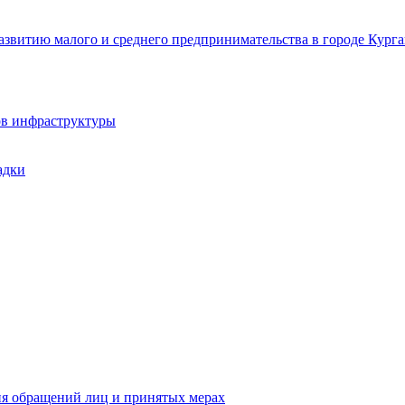
звитию малого и среднего предпринимательства в городе Курга
ов инфраструктуры
адки
ия обращений лиц и принятых мерах