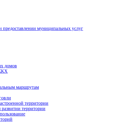
 предоставлении муниципальных услуг
ых домов
 ЖКХ
пальным маршрутам
говли
застроенной территории
м развитии территории
спользование
иторий