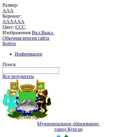
Размер:
A
A
A
Кернинг:
AA
AA
AA
Цвет:
C
C
C
Изображения
Вкл.
Выкл.
Обычная версия сайта
Войти
Информация
Поиск
Все результаты
Муниципальное образование
город Курган