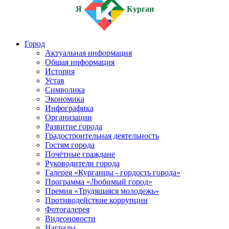
Я
Курган
Город
Актуальная информация
Общая информация
История
Устав
Символика
Экономика
Инфографика
Организации
Развитие города
Градостроительная деятельность
Гостям города
Почётные граждане
Руководители города
Галерея «Курганцы - гордость города»
Программа «Любимый город»
Премия «Трудящаяся молодежь»
Противодействие коррупции
Фотогалерея
Видеоновости
Награды