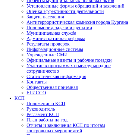
Проекты муниципальных правовых актов
Установленные формы обращений и заявлений
Оценка эффективности деятельности
Защита населения
Антитеррористическая комиссия города Кургана
Полномочия, задачи и функции
Муниципальная служба
Административная реформа
Результаты проверок
Информационные системы
Учрежденные СМИ
Официальные визиты и рабочие поездки
Участие в программах и международное
сотрудничество
Статистическая информация
Контакты
Общественная приемная
ЕГИССО
КСП
Положение о КСП
Руководитель
Регламент КСП
План работы на год
Отчеты и заключения КСП по итогам
контрольных мероприятий