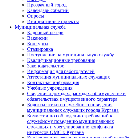
Прозрачный город
Календарь событий
Опросы
Инициативные проекты
Муниципальная служба
Кадровый резерв
Вакансии
Конкурсы
Стажировка
Поступление на муниципальную службу
Квалификационные требования
Законодательство
Информация для работодателей
Аттестация муниципальных служащих
Контактная информация
Учебные учреждения
Сведения о доходах, расходах, об имуществе и
обязательствах имущественного характера
Кодексы этики и служебного поведения
муниципальных служащих города Кургана
Комиссии по соблюдению требований к
служебному поведению муниципальных
служащих и урегулированию конфликта
интересов ОМС г. Кургана
Конфликт интересов на муниципальной службе