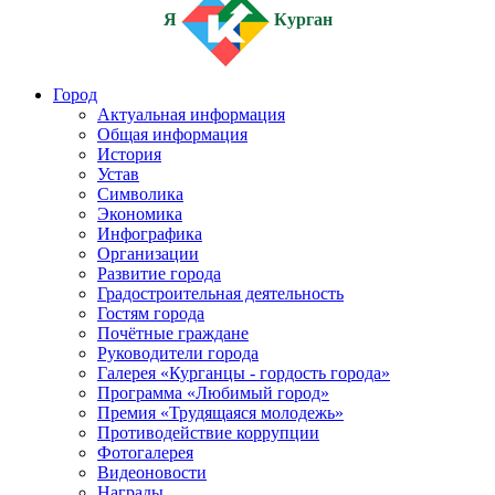
Я
Курган
Город
Актуальная информация
Общая информация
История
Устав
Символика
Экономика
Инфографика
Организации
Развитие города
Градостроительная деятельность
Гостям города
Почётные граждане
Руководители города
Галерея «Курганцы - гордость города»
Программа «Любимый город»
Премия «Трудящаяся молодежь»
Противодействие коррупции
Фотогалерея
Видеоновости
Награды