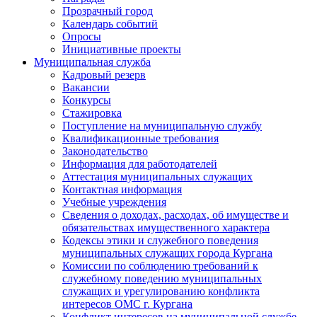
Прозрачный город
Календарь событий
Опросы
Инициативные проекты
Муниципальная служба
Кадровый резерв
Вакансии
Конкурсы
Стажировка
Поступление на муниципальную службу
Квалификационные требования
Законодательство
Информация для работодателей
Аттестация муниципальных служащих
Контактная информация
Учебные учреждения
Сведения о доходах, расходах, об имуществе и
обязательствах имущественного характера
Кодексы этики и служебного поведения
муниципальных служащих города Кургана
Комиссии по соблюдению требований к
служебному поведению муниципальных
служащих и урегулированию конфликта
интересов ОМС г. Кургана
Конфликт интересов на муниципальной службе