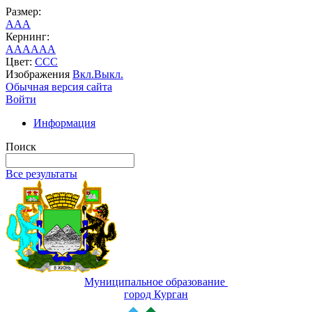
Размер:
A
A
A
Кернинг:
AA
AA
AA
Цвет:
C
C
C
Изображения
Вкл.
Выкл.
Обычная версия сайта
Войти
Информация
Поиск
Все результаты
Муниципальное образование
город Курган