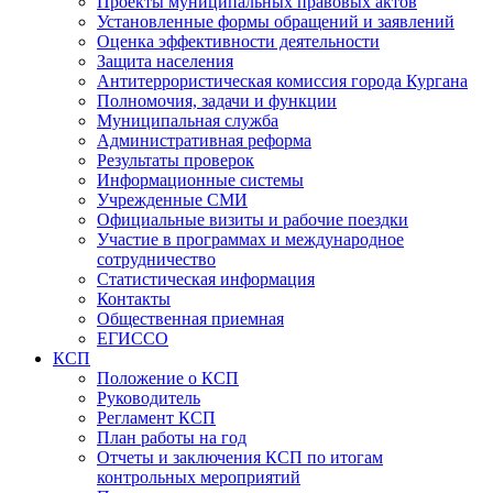
Проекты муниципальных правовых актов
Установленные формы обращений и заявлений
Оценка эффективности деятельности
Защита населения
Антитеррористическая комиссия города Кургана
Полномочия, задачи и функции
Муниципальная служба
Административная реформа
Результаты проверок
Информационные системы
Учрежденные СМИ
Официальные визиты и рабочие поездки
Участие в программах и международное
сотрудничество
Статистическая информация
Контакты
Общественная приемная
ЕГИССО
КСП
Положение о КСП
Руководитель
Регламент КСП
План работы на год
Отчеты и заключения КСП по итогам
контрольных мероприятий