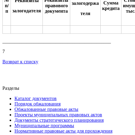
№
Реквизиты
Стои
Реквизиты
Сумма
залогодержа
п/
правового
имущ
кредита
залогодателя
п
документа
тыс.
теля
_____________________________________________
7
Возврат к списку
Разделы
Каталог документов
Порядок обжалования
Обжалованные правовые акты
Проекты муниципальных правовых актов
Документы стратегического планирования
Муниципальные программы
Нормативные правовые акты для прохождения