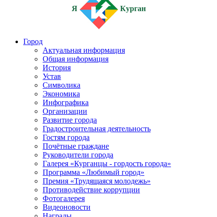
Я
Курган
Город
Актуальная информация
Общая информация
История
Устав
Символика
Экономика
Инфографика
Организации
Развитие города
Градостроительная деятельность
Гостям города
Почётные граждане
Руководители города
Галерея «Курганцы - гордость города»
Программа «Любимый город»
Премия «Трудящаяся молодежь»
Противодействие коррупции
Фотогалерея
Видеоновости
Награды