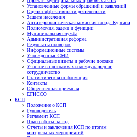
Проекты муниципальных правовых актов
Установленные формы обращений и заявлений
Оценка эффективности деятельности
Защита населения
Антитеррористическая комиссия города Кургана
Полномочия, задачи и функции
Муниципальная служба
Административная реформа
Результаты проверок
Информационные системы
Учрежденные СМИ
Официальные визиты и рабочие поездки
Участие в программах и международное
сотрудничество
Статистическая информация
Контакты
Общественная приемная
ЕГИССО
КСП
Положение о КСП
Руководитель
Регламент КСП
План работы на год
Отчеты и заключения КСП по итогам
контрольных мероприятий