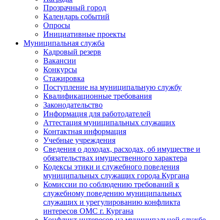
Прозрачный город
Календарь событий
Опросы
Инициативные проекты
Муниципальная служба
Кадровый резерв
Вакансии
Конкурсы
Стажировка
Поступление на муниципальную службу
Квалификационные требования
Законодательство
Информация для работодателей
Аттестация муниципальных служащих
Контактная информация
Учебные учреждения
Сведения о доходах, расходах, об имуществе и
обязательствах имущественного характера
Кодексы этики и служебного поведения
муниципальных служащих города Кургана
Комиссии по соблюдению требований к
служебному поведению муниципальных
служащих и урегулированию конфликта
интересов ОМС г. Кургана
Конфликт интересов на муниципальной службе