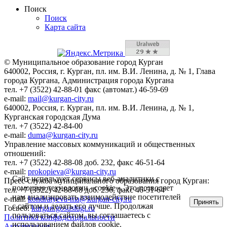
Поиск
Поиск
Карта сайта
© Муниципальное образование город Курган
640002, Россия, г. Курган, пл. им. В.И. Ленина, д. № 1, Глава
города Кургана, Администрация города Кургана
тел. +7 (3522) 42-88-01 факс (автомат.) 46-59-69
e-mail:
mail@kurgan-city.ru
640002, Россия, г. Курган, пл. им. В.И. Ленина, д. № 1,
Курганская городская Дума
тел. +7 (3522) 42-84-00
e-mail:
duma@kurgan-city.ru
Управление массовых коммуникаций и общественных
отношений:
тел. +7 (3522) 42-88-08 доб. 232, факс 46-51-64
e-mail:
prokopieva@kurgan-city.ru
Сайт использует сервисы веб-аналитики с
Пресс-служба муниципального образования город Курган:
помощью технологии «cookie». Это позволяет
тел. +7 (3522) 42-88-08 доб. 236, факс 46-51-64
нам анализировать взаимодействие посетителей
e-mail:
kondratyeva-ma@kurgan-city.ru
Принять
с сайтом и делать его лучше. Продолжая
Госвеб:
kurgan.gosuslugi.ru
пользоваться сайтом, вы соглашаетесь с
Политика конфиденциальности
использованием файлов cookie.
Авторизация