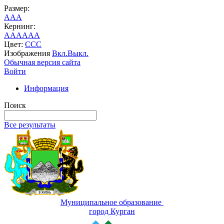
Размер:
A
A
A
Кернинг:
AA
AA
AA
Цвет:
C
C
C
Изображения
Вкл.
Выкл.
Обычная версия сайта
Войти
Информация
Поиск
Все результаты
Муниципальное образование
город Курган