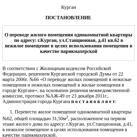
Курган
ПОСТАНОВЛЕНИЕ
О переводе жилого помещения
одно
комнатной квартиры
по адресу: г.Курган, ул.
Станционная
, д.
41
кв.
62
в
нежилое помещение
в целях использования помещения в
качестве
парикмахерской
В соответствии с Жилищным кодексом Российской
Федерации, решением Курганской городской Думы от 22
марта 2006г. №66 «О переводе жилых помещений в нежилые
помещения и нежилых помещений в жилые помещения в
городе Кургане», на основании решения межведомственной
комиссии, протокол №АЖ-49 от 23 декабря 2011г.,
Администрация города Кургана
п о с т а н о в л я е т
:
1. Перевести жилое помещение однокомнатной квартиры
2
№62, общей площадью 31,50м
, расположенное на первом
этаже жилого дома по адресу: г.Курган, ул.Станционная, д.41,
в нежилое помещение в целях использования помещения в
качестве парикмахерской.